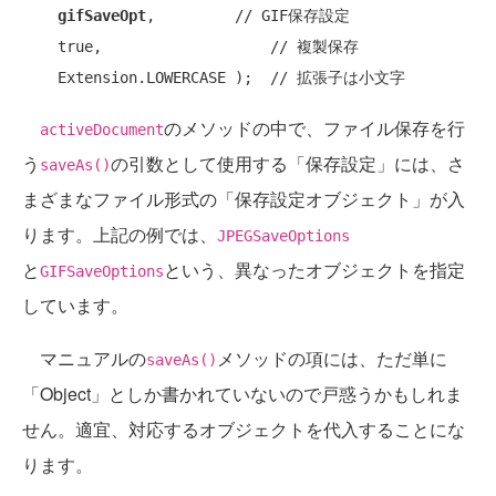
gifSaveOpt
,         
// GIF保存設定
true
,                   
// 複製保存
    Extension.LOWERCASE );  
// 拡張子は小文字
のメソッドの中で、ファイル保存を行
activeDocument
う
の引数として使用する「保存設定」には、さ
saveAs()
まざまなファイル形式の「保存設定オブジェクト」が入
ります。上記の例では、
JPEGSaveOptions
と
という、異なったオブジェクトを指定
GIFSaveOptions
しています。
マニュアルの
メソッドの項には、ただ単に
saveAs()
「Object」としか書かれていないので戸惑うかもしれま
せん。適宜、対応するオブジェクトを代入することにな
ります。