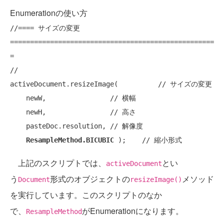
Enumerationの使い方
//==== サイズの変更 
===================================================
=
//

activeDocument.resizeImage(          
// サイズの変更
    newW,                
// 横幅
    newH,                
// 高さ
    pasteDoc.resolution, 
// 解像度
ResampleMethod.BICUBIC
 );    
// 縮小形式
上記のスクリプトでは、
とい
activeDocument
う
形式のオブジェクトの
メソッド
Document
resizeImage()
を実行しています。このスクリプトのなか
で、
がEnumerationになります。
ResampleMethod