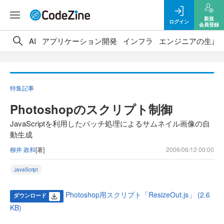
新規
ログイン
会員登録
AI
アプリケーション開発
インフラ
エンジニアの生き
特集記事
Photoshopのスクリプト制御
JavaScriptを利用したバッチ処理によるサムネイル画像の自
動生成
柳井 政和
[著]
2006/06/12 00:00
JavaScript
Photoshop用スクリプト「ResizeOut.js」 (2.6
ダウンロード
KB)