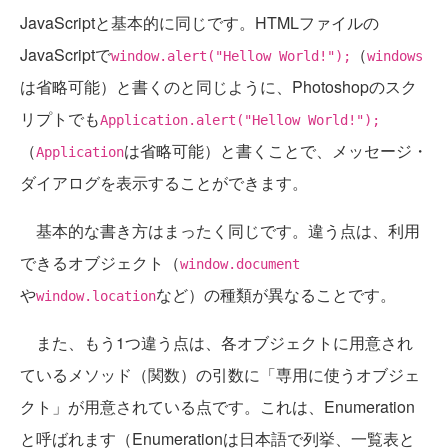
JavaScriptと基本的に同じです。HTMLファイルの
JavaScriptで
（
window.alert("Hellow World!");
windows
は省略可能）と書くのと同じように、Photoshopのスク
リプトでも
Application.alert("Hellow World!");
（
は省略可能）と書くことで、メッセージ・
Application
ダイアログを表示することができます。
基本的な書き方はまったく同じです。違う点は、利用
できるオブジェクト（
window.document
や
など）の種類が異なることです。
window.location
また、もう1つ違う点は、各オブジェクトに用意され
ているメソッド（関数）の引数に「専用に使うオブジェ
クト」が用意されている点です。これは、Enumeration
と呼ばれます（Enumerationは日本語で列挙、一覧表と