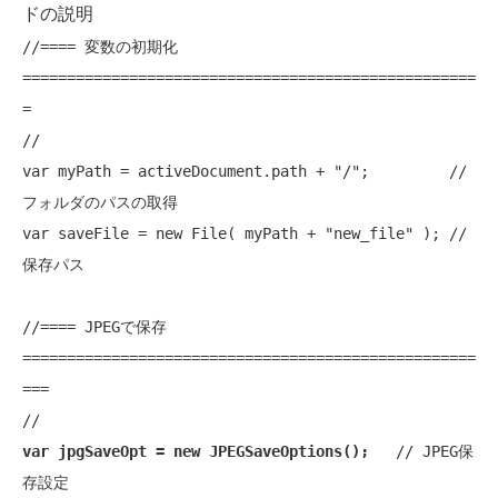
ドの説明
//==== 変数の初期化 
===================================================
=
var
 myPath = activeDocument.path + 
"/"
;         
// 
フォルダのパスの取得
var
 saveFile = 
new
 File( myPath + 
"new_file"
 ); 
// 
保存パス
//==== JPEGで保存 
===================================================
===
var jpgSaveOpt = 
new
 JPEGSaveOptions();
// JPEG保
存設定