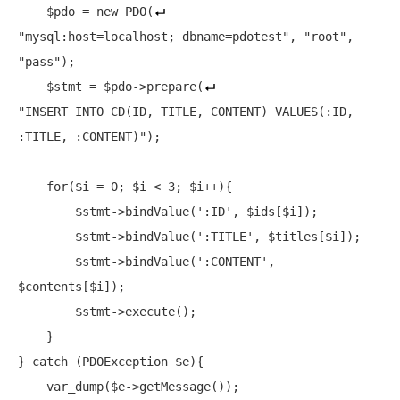
    $pdo = 
new
 PDO(
"mysql:host=localhost; dbname=pdotest"
, 
"root"
, 
"pass"
);

    $stmt = $pdo->prepare(
"INSERT INTO CD(ID, TITLE, CONTENT) VALUES(:ID, 
:TITLE, :CONTENT)"
);

for
($i = 0; $i < 3; $i++){

        $stmt->bindValue(
':ID'
, $ids[$i]);

        $stmt->bindValue(
':TITLE'
, $titles[$i]);

        $stmt->bindValue(
':CONTENT'
, 
$contents[$i]);

        $stmt->execute();

    }

} 
catch
 (PDOException $e){

    var_dump($e->getMessage());
