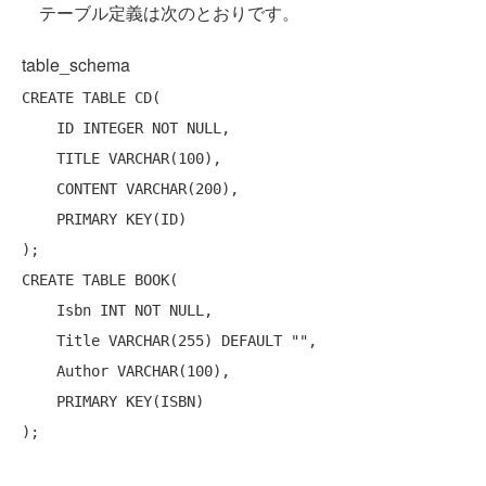
テーブル定義は次のとおりです。
table_schema
CREATE
TABLE
 CD(

    ID 
INTEGER
NOT
NULL
,

    TITLE 
VARCHAR
(100),

    CONTENT 
VARCHAR
(200),

PRIMARY
KEY
(ID)

CREATE
TABLE
 BOOK(

    Isbn 
INT
NOT
NULL
,

    Title 
VARCHAR
(255) 
DEFAULT
 "",

    Author 
VARCHAR
(100),

PRIMARY
KEY
(ISBN)
