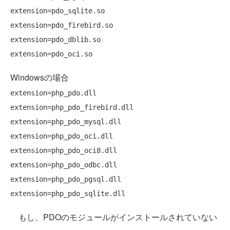
extension=pdo_sqlite.so

extension=pdo_firebird.so

extension=pdo_dblib.so

Windowsの場合
extension=php_pdo.dll

extension=php_pdo_firebird.dll

extension=php_pdo_mysql.dll

extension=php_pdo_oci.dll

extension=php_pdo_oci8.dll

extension=php_pdo_odbc.dll

extension=php_pdo_pgsql.dll

もし、PDOのモジュールがインストールされていない