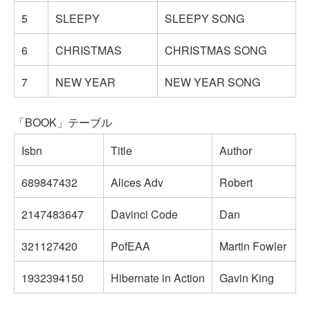
5
SLEEPY
SLEEPY SONG
6
CHRISTMAS
CHRISTMAS SONG
7
NEW YEAR
NEW YEAR SONG
「BOOK」テーブル
Isbn
Title
Author
689847432
Alices Adv
Robert
2147483647
Davinci Code
Dan
321127420
PofEAA
Martin Fowler
1932394150
Hibernate in Action
Gavin King