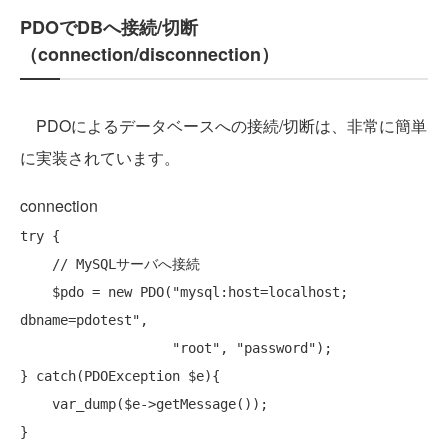
PDOでDBへ接続/切断
（connection/disconnection）
PDOによるデータベースへの接続/切断は、非常に簡単
に実装されています。
connection
try
 {

// MySQLサーバへ接続
    $pdo = 
new
 PDO(
"mysql:host=localhost; 
dbname=pdotest"
,

"root"
, 
"password"
);

} 
catch
(PDOException $e){

    var_dump($e->getMessage());

}
