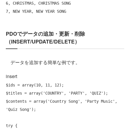
6, CHRISTMAS, CHRISTMAS SONG

PDOでデータの追加・更新・削除
（INSERT/UPDATE/DELETE）
データを追加する簡単な例です。
insert
$ids = 
array
(10, 11, 12);

$titles = 
array
(
'COUNTRY'
, 
'PARTY'
, 
'QUIZ'
);

$contents = 
array
(
'Country Song'
, 
'Party Music'
, 
'Quiz Song'
);

try
 {
