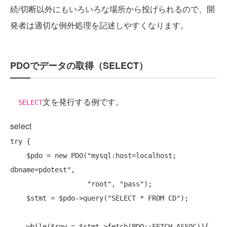
続/切断以外にもいろいろな場所から投げられるので、開
発者は適切な例外処理を記述しやすくなります。
PDOでデータの取得（SELECT）
文を発行する例です。
SELECT
select
try
 {

    $pdo = 
new
 PDO(
"mysql:host=localhost; 
dbname=pdotest"
,

"root"
, 
"pass"
);

    $stmt = $pdo->query(
"SELECT * FROM CD"
);

while
($row = $stmt->fetch(PDO::FETCH_ASSOC)){
