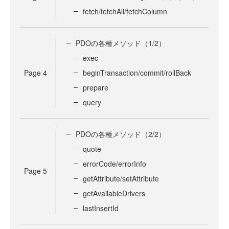
fetch/fetchAll/fetchColumn
PDOの各種メソッド（1/2）
exec
Page
4
beginTransaction/commit/rollBack
prepare
query
PDOの各種メソッド（2/2）
quote
errorCode/errorInfo
Page
5
getAttribute/setAttribute
getAvailableDrivers
lastInsertId