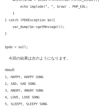
echo
 implode(
", "
, $row) . PHP_EOL;

    }

} 
catch
 (PDOException $e){

    var_dump($e->getMessage());

}

今回の結果は次のようになります。
result
1, HAPPY, HAPPY SONG

2, SAD, SAD SONG

3, ANGRY, ANGRY SONG

4, LOVE, LOVE SONG

5, SLEEPY, SLEEPY SONG
