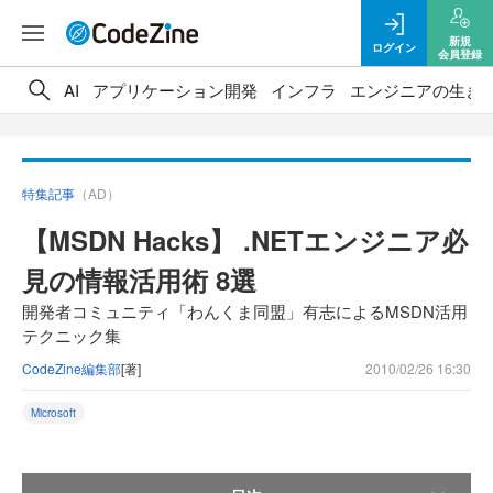
新規
ログイン
会員登録
AI
アプリケーション開発
インフラ
エンジニアの生き
特集記事
（AD）
【MSDN Hacks】 .NETエンジニア必
見の情報活用術 8選
開発者コミュニティ「わんくま同盟」有志によるMSDN活用
テクニック集
CodeZine編集部
[著]
2010/02/26 16:30
Microsoft