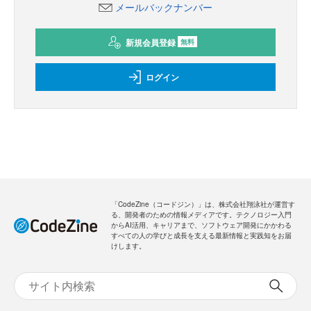
メールバックナンバー
新規会員登録
無料
ログイン
「CodeZine（コードジン）」は、株式会社翔泳社が運営す
る、開発者のための情報メディアです。テクノロジー入門
からAI活用、キャリアまで、ソフトウェア開発にかかわる
すべての人の学びと成長を支える最新情報と実践知をお届
けします。