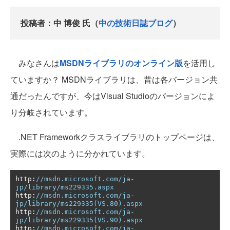
投稿者：中 博俊 氏（
中の技術日誌ブログ
）
みなさんは
MSDNライブラリのオンライン版
を活用し
ていますか？ MSDNライブラリは、昔は各バージョン共
通だったんですが、今はVisual Studioのバージョンによ
り分岐されています。
.NET Frameworkクラスライブラリのトップページは、
実際には次のように分かれています。
http
:
//msdn.microsoft.com/ja-
jp/library/ms229335.aspx
http
:
//msdn.microsoft.com/ja-
jp/library/ms229335(VS.80).aspx
http
:
//msdn.microsoft.com/ja-
jp/library/ms229335(VS.90).aspx
http
:
//msdn.microsoft.com/ja-