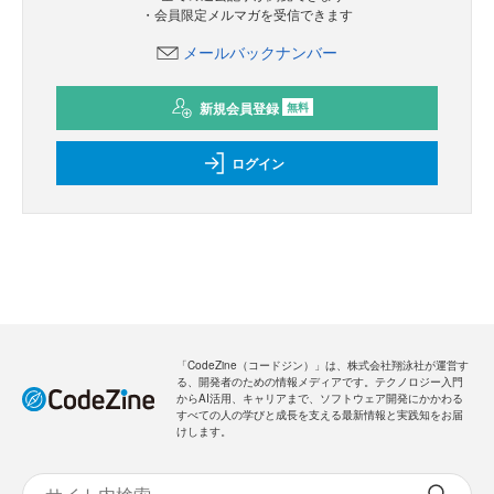
・会員限定メルマガを受信できます
メールバックナンバー
新規会員登録
無料
ログイン
「CodeZine（コードジン）」は、株式会社翔泳社が運営す
る、開発者のための情報メディアです。テクノロジー入門
からAI活用、キャリアまで、ソフトウェア開発にかかわる
すべての人の学びと成長を支える最新情報と実践知をお届
けします。