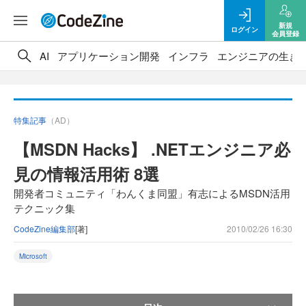
新規
ログイン
会員登録
AI
アプリケーション開発
インフラ
エンジニアの生き
特集記事
（AD）
【MSDN Hacks】 .NETエンジニア必
見の情報活用術 8選
開発者コミュニティ「わんくま同盟」有志によるMSDN活用
テクニック集
CodeZine編集部
[著]
2010/02/26 16:30
Microsoft