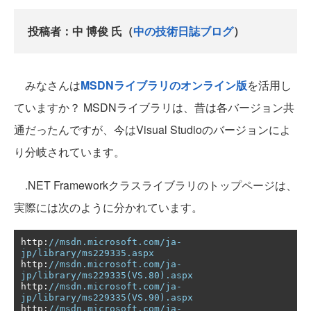
投稿者：中 博俊 氏（
中の技術日誌ブログ
）
みなさんは
MSDNライブラリのオンライン版
を活用し
ていますか？ MSDNライブラリは、昔は各バージョン共
通だったんですが、今はVisual Studioのバージョンによ
り分岐されています。
.NET Frameworkクラスライブラリのトップページは、
実際には次のように分かれています。
http
:
//msdn.microsoft.com/ja-
jp/library/ms229335.aspx
http
:
//msdn.microsoft.com/ja-
jp/library/ms229335(VS.80).aspx
http
:
//msdn.microsoft.com/ja-
jp/library/ms229335(VS.90).aspx
http
:
//msdn.microsoft.com/ja-