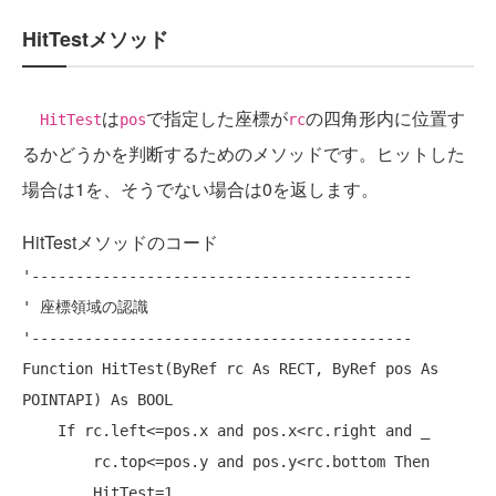
HitTestメソッド
は
で指定した座標が
の四角形内に位置す
HitTest
pos
rc
るかどうかを判断するためのメソッドです。ヒットした
場合は1を、そうでない場合は0を返します。
HitTestメソッドのコード
'-------------------------------------------
' 座標領域の認識
'-------------------------------------------
Function
 HitTest(
ByRef
 rc 
As
 RECT, 
ByRef
 pos 
As
POINTAPI) 
As
 BOOL

If
 rc.left<=pos.x 
and
 pos.x<rc.right 
and
 _

        rc.top<=pos.y 
and
 pos.y<rc.bottom 
Then
        HitTest=1
