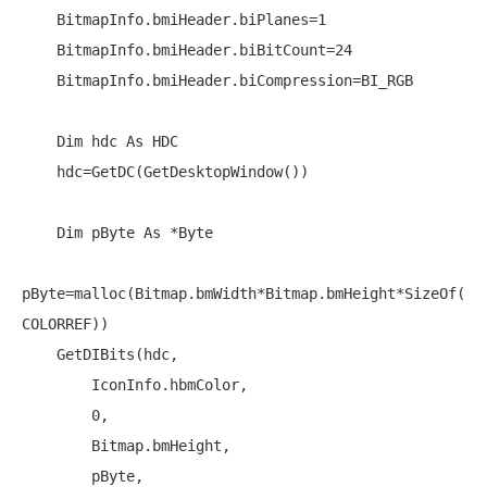
    BitmapInfo.bmiHeader.biPlanes=1

    BitmapInfo.bmiHeader.biBitCount=24

    BitmapInfo.bmiHeader.biCompression=BI_RGB

Dim
 hdc 
As
 HDC

    hdc=GetDC(GetDesktopWindow())

Dim
 pByte 
As
 *Byte

pByte=malloc(Bitmap.bmWidth*Bitmap.bmHeight*SizeOf(
COLORREF))

    GetDIBits(hdc,

        IconInfo.hbmColor,

        0,

        Bitmap.bmHeight,

        pByte,
