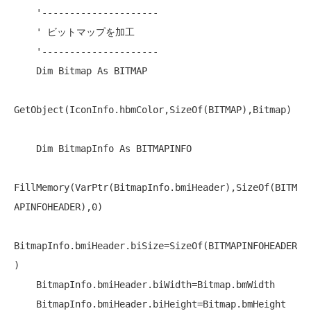
'---------------------
' ビットマップを加工
'---------------------
Dim
 Bitmap 
As
 BITMAP

GetObject(IconInfo.hbmColor,SizeOf(BITMAP),Bitmap)

Dim
 BitmapInfo 
As
 BITMAPINFO

FillMemory(VarPtr(BitmapInfo.bmiHeader),SizeOf(BITM
APINFOHEADER),0)

BitmapInfo.bmiHeader.biSize=SizeOf(BITMAPINFOHEADER
)

    BitmapInfo.bmiHeader.biWidth=Bitmap.bmWidth

    BitmapInfo.bmiHeader.biHeight=Bitmap.bmHeight
