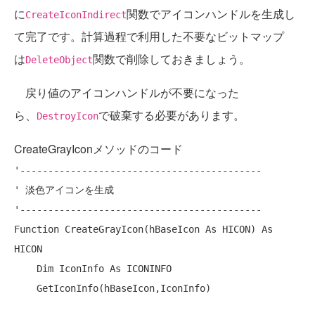
に
関数でアイコンハンドルを生成し
CreateIconIndirect
て完了です。計算過程で利用した不要なビットマップ
は
関数で削除しておきましょう。
DeleteObject
戻り値のアイコンハンドルが不要になった
ら、
で破棄する必要があります。
DestroyIcon
CreateGrayIconメソッドのコード
'-------------------------------------------
' 淡色アイコンを生成
'-------------------------------------------
Function
 CreateGrayIcon(hBaseIcon 
As
 HICON) 
As
HICON

Dim
 IconInfo 
As
 ICONINFO

    GetIconInfo(hBaseIcon,IconInfo)
