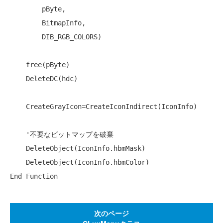
        pByte,

        BitmapInfo,

        DIB_RGB_COLORS)

    free(pByte)

    DeleteDC(hdc)

    CreateGrayIcon=CreateIconIndirect(IconInfo)

'不要なビットマップを破棄
    DeleteObject(IconInfo.hbmMask)

End
Function
次のページ