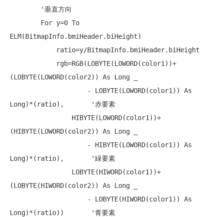
'垂直方向
For
 y=0 
To
ELM(BitmapInfo.bmiHeader.biHeight)

            ratio=y/BitmapInfo.bmiHeader.biHeight

            rgb=RGB(LOBYTE(LOWORD(color1))+
(LOBYTE(LOWORD(color2)) 
As
Long
 _

                    - LOBYTE(LOWORD(color1)) 
As
Long
)*(ratio),       
'赤要素
                HIBYTE(LOWORD(color1))+
(HIBYTE(LOWORD(color2)) 
As
Long
 _

                    - HIBYTE(LOWORD(color1)) 
As
Long
)*(ratio),       
'緑要素
                LOBYTE(HIWORD(color1))+
(LOBYTE(HIWORD(color2)) 
As
Long
 _

                    - LOBYTE(HIWORD(color1)) 
As
Long
)*(ratio))       
'青要素