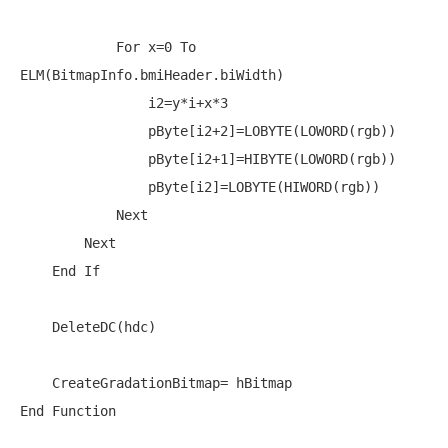
For
 x=0 
To
ELM(BitmapInfo.bmiHeader.biWidth)

                i2=y*i+x*3

                pByte[i2+2]=LOBYTE(LOWORD(rgb))

                pByte[i2+1]=HIBYTE(LOWORD(rgb))

                pByte[i2]=LOBYTE(HIWORD(rgb))

Next
Next
End
If
    DeleteDC(hdc)

End
Function