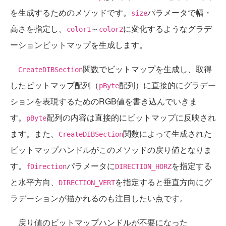
を生成するためのメソッドです。
パラメータで幅・
size
高さを指定し、
～
に変化するようなグラデ
color1
color2
ーションビットマップを生成します。
関数でビットマップを生成し、取得
CreateDIBSection
したビットマップ配列（
配列）に直接的にグラデー
pByte
ションを表現するためのRGB値を書き込んでいきま
す。
配列の内容は直接的にビットマップに反映され
pByte
ます。また、
関数によって生成された
CreateDIBSection
ビットマップハンドルがこのメソッドの戻り値となりま
す。
パラメータに
を指定する
fDirection
DIRECTION_HORZ
と水平方向、
を指定すると垂直方向にグ
DIRECTION_VERT
ラデーションが描かれるのも注目したい点です。
戻り値のビットマップハンドルが不要になった