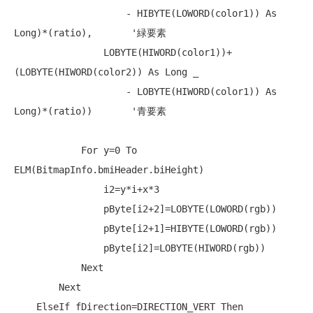
                    - HIBYTE(LOWORD(color1)) 
As
Long
)*(ratio),       
'緑要素
                LOBYTE(HIWORD(color1))+
(LOBYTE(HIWORD(color2)) 
As
Long
 _

                    - LOBYTE(HIWORD(color1)) 
As
Long
)*(ratio))       
'青要素
For
 y=0 
To
ELM(BitmapInfo.bmiHeader.biHeight)

                i2=y*i+x*3

                pByte[i2+2]=LOBYTE(LOWORD(rgb))

                pByte[i2+1]=HIBYTE(LOWORD(rgb))

                pByte[i2]=LOBYTE(HIWORD(rgb))

Next
Next
ElseIf
 fDirection=DIRECTION_VERT 
Then