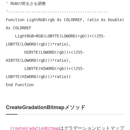
' RGBの明るさを調整
'-------------------------------------------
Function
 LightRGB(rgb 
As
 COLORREF, ratio 
As
Double
) 
As
 COLORREF

    LightRGB=RGB(LOBYTE(LOWORD(rgb))+((255-
LOBYTE(LOWORD(rgb)))*ratio),

        HIBYTE(LOWORD(rgb))+((255-
HIBYTE(LOWORD(rgb)))*ratio),

        LOBYTE(HIWORD(rgb))+((255-
End
Function
CreateGradationBitmapメソッド
はグラデーションビットマップ
CreateGradationBitmap