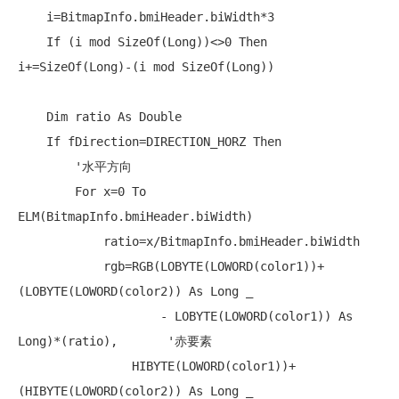
    i=BitmapInfo.bmiHeader.biWidth*3

If
 (i 
mod
 SizeOf(
Long
))<>0 
Then
i+=SizeOf(
Long
)-(i 
mod
 SizeOf(
Long
))

Dim
 ratio 
As
Double
If
 fDirection=DIRECTION_HORZ 
Then
'水平方向
For
 x=0 
To
ELM(BitmapInfo.bmiHeader.biWidth)

            ratio=x/BitmapInfo.bmiHeader.biWidth

            rgb=RGB(LOBYTE(LOWORD(color1))+
(LOBYTE(LOWORD(color2)) 
As
Long
 _

                    - LOBYTE(LOWORD(color1)) 
As
Long
)*(ratio),       
'赤要素
                HIBYTE(LOWORD(color1))+
(HIBYTE(LOWORD(color2)) 
As
Long
 _
