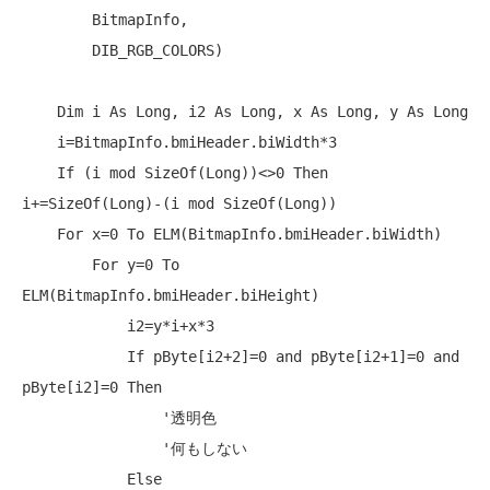
        BitmapInfo,

        DIB_RGB_COLORS)

Dim
 i 
As
Long
, i2 
As
Long
, x 
As
Long
, y 
As
Long
    i=BitmapInfo.bmiHeader.biWidth*3

If
 (i 
mod
 SizeOf(
Long
))<>0 
Then
i+=SizeOf(
Long
)-(i 
mod
 SizeOf(
Long
))

For
 x=0 
To
 ELM(BitmapInfo.bmiHeader.biWidth)

For
 y=0 
To
ELM(BitmapInfo.bmiHeader.biHeight)

            i2=y*i+x*3

If
 pByte[i2+2]=0 
and
 pByte[i2+1]=0 
and
pByte[i2]=0 
Then
'透明色
'何もしない
Else