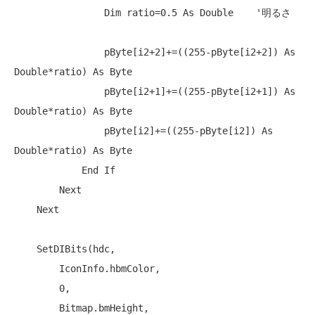
Dim
 ratio=0.5 
As
Double
'明るさ
                pByte[i2+2]+=((255-pByte[i2+2]) 
As
Double
*ratio) 
As
Byte
                pByte[i2+1]+=((255-pByte[i2+1]) 
As
Double
*ratio) 
As
Byte
                pByte[i2]+=((255-pByte[i2]) 
As
Double
*ratio) 
As
Byte
End
If
Next
Next
    SetDIBits(hdc,

        IconInfo.hbmColor,

        0,

        Bitmap.bmHeight,
