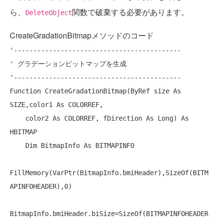
ら、
関数で破棄する必要があります。
DeleteObject
CreateGradationBitmapメソッドのコード
'-------------------------------------------
' グラデーションビットマップを生成
'-------------------------------------------
Function
 CreateGradationBitmap(
ByRef
 size 
As
SIZE,color1 
As
 COLORREF,

    color2 
As
 COLORREF, fDirection 
As
Long
) 
As
HBITMAP

Dim
 BitmapInfo 
As
 BITMAPINFO

FillMemory(VarPtr(BitmapInfo.bmiHeader),SizeOf(BITM
APINFOHEADER),0)

BitmapInfo.bmiHeader.biSize=SizeOf(BITMAPINFOHEADER