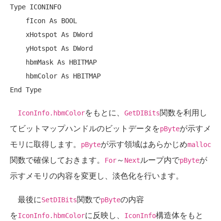
Type ICONINFO

    fIcon 
As
 BOOL

    xHotspot 
As
 DWord

    yHotspot 
As
 DWord

    hbmMask 
As
 HBITMAP

    hbmColor 
As
End
をもとに、
関数を利用し
IconInfo.hbmColor
GetDIBits
てビットマップハンドルのビットデータを
が示すメ
pByte
モリに取得します。
が示す領域はあらかじめ
pByte
malloc
関数で確保しておきます。
～
ループ内で
が
For
Next
pByte
示すメモリの内容を変更し、淡色化を行います。
最後に
関数で
の内容
SetDIBits
pByte
を
に反映し、
構造体をもと
IconInfo.hbmColor
IconInfo