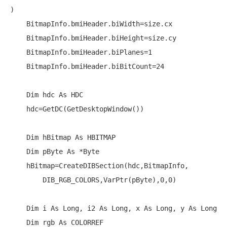
)

    BitmapInfo.bmiHeader.biWidth=size.cx

    BitmapInfo.bmiHeader.biHeight=size.cy

    BitmapInfo.bmiHeader.biPlanes=1

    BitmapInfo.bmiHeader.biBitCount=24

Dim
 hdc 
As
 HDC

    hdc=GetDC(GetDesktopWindow())

Dim
 hBitmap 
As
 HBITMAP

Dim
 pByte 
As
 *Byte

    hBitmap=CreateDIBSection(hdc,BitmapInfo,

        DIB_RGB_COLORS,VarPtr(pByte),0,0)

Dim
 i 
As
Long
, i2 
As
Long
, x 
As
Long
, y 
As
Long
Dim
 rgb 
As
 COLORREF
