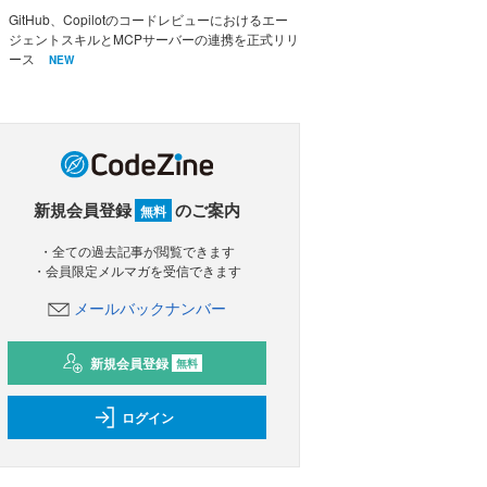
GitHub、Copilotのコードレビューにおけるエー
ジェントスキルとMCPサーバーの連携を正式リリ
ース
NEW
新規会員登録
のご案内
無料
・全ての過去記事が閲覧できます
・会員限定メルマガを受信できます
メールバックナンバー
新規会員登録
無料
ログイン