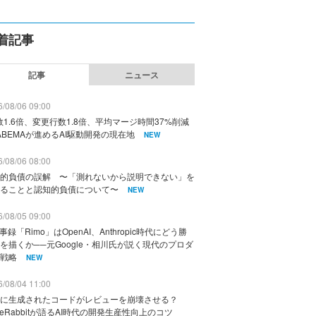
着記事
記事
ニュース
/08/06 09:00
数1.6倍、変更行数1.8倍、平均マージ時間37%削減
ABEMAが進めるAI駆動開発の現在地
NEW
/08/06 08:00
的負債の誤解 〜「測れないから説明できない」を
ることと認知的負債について〜
NEW
/08/05 09:00
議事録「Rimo」はOpenAI、Anthropic時代にどう勝
を描くか──元Google・相川氏が説く現代のプロダ
戦略
NEW
/08/04 11:00
に生成されたコードがレビューを崩壊させる？
deRabbitが語るAI時代の開発生産性向上のコツ