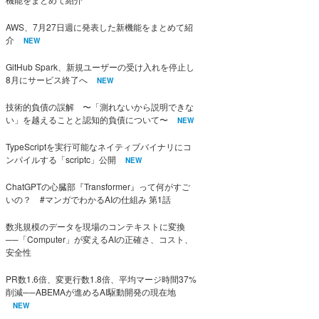
AWS、7月27日週に発表した新機能をまとめて紹
介
NEW
GitHub Spark、新規ユーザーの受け入れを停止し
8月にサービス終了へ
NEW
技術的負債の誤解 〜「測れないから説明できな
い」を越えることと認知的負債について〜
NEW
TypeScriptを実行可能なネイティブバイナリにコ
ンパイルする「scriptc」公開
NEW
ChatGPTの心臓部『Transformer』って何がすご
いの？ #マンガでわかるAIの仕組み 第1話
数兆規模のデータを現場のコンテキストに変換
──「Computer」が変えるAIの正確さ、コスト、
安全性
PR数1.6倍、変更行数1.8倍、平均マージ時間37%
削減──ABEMAが進めるAI駆動開発の現在地
NEW