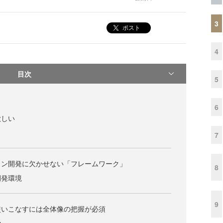
3
ポスト
4
目次
5
6
欲しい
7
ョン開発に欠かせない「フレームワーク」
8
開発環境
9
使いこなすには全体像の把握が必須