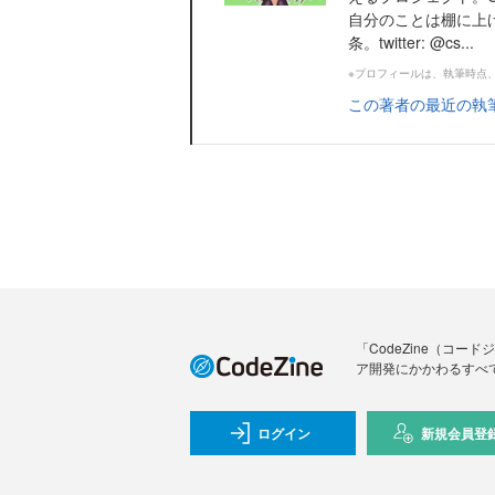
自分のことは棚に上
条。twitter: @cs...
※プロフィールは、執筆時点
この著者の最近の執
「CodeZine（コ
ア開発にかかわるすべ
ログイン
新規会員登