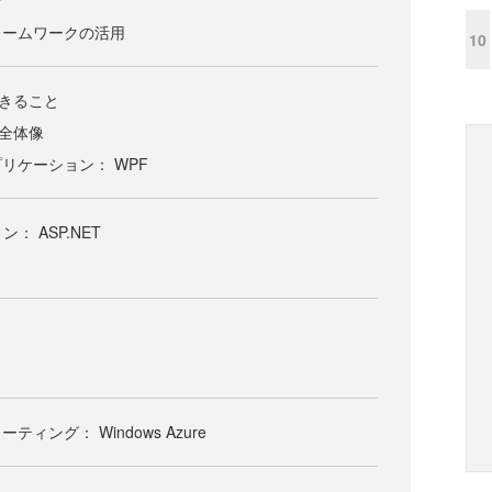
労
レームワークの活用
10
でできること
kの全体像
リケーション： WPF
： ASP.NET
ィング： Windows Azure