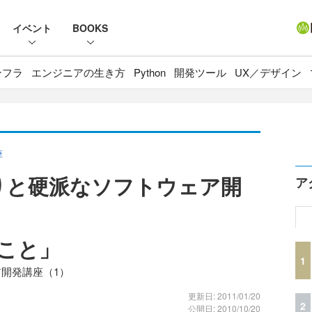
イベント
BOOKS
ンフラ
エンジニアの生き方
Python
開発ツール
UX／デザイン
座
りと硬派なソフトウェア開
ア
ること」
1
ア開発講座（1）
更新日: 2011/01/20
2
公開日: 2010/10/20