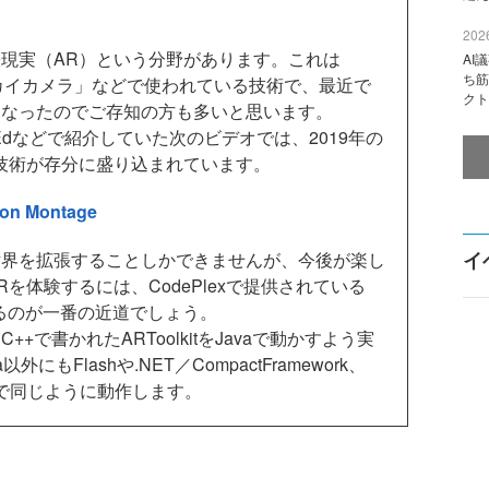
2026
現実（AR）という分野があります。これは
AI
ち筋
セカイカメラ」などで使われている技術で、最近で
クト
になったのでご存知の方も多いと思います。
Edなどで紹介していた次のビデオでは、2019年の
技術が存分に盛り込まれています。
sion Montage
イ
界を拡張することしかできませんが、今後が楽し
tでARを体験するには、CodePlexで提供されている
るのが一番の近道でしょう。
++で書かれたARToolkitをJavaで動かすよう実
もFlashや.NET／CompactFramework、
ームで同じように動作します。