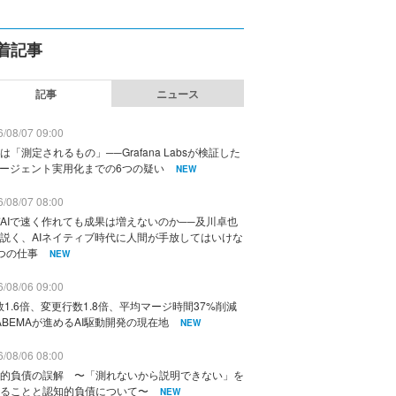
着記事
記事
ニュース
/08/07 09:00
は「測定されるもの」──Grafana Labsが検証した
エージェント実用化までの6つの疑い
NEW
/08/07 08:00
AIで速く作れても成果は増えないのか──及川卓也
説く、AIネイティブ時代に人間が手放してはいけな
つの仕事
NEW
/08/06 09:00
数1.6倍、変更行数1.8倍、平均マージ時間37%削減
ABEMAが進めるAI駆動開発の現在地
NEW
/08/06 08:00
的負債の誤解 〜「測れないから説明できない」を
ることと認知的負債について〜
NEW