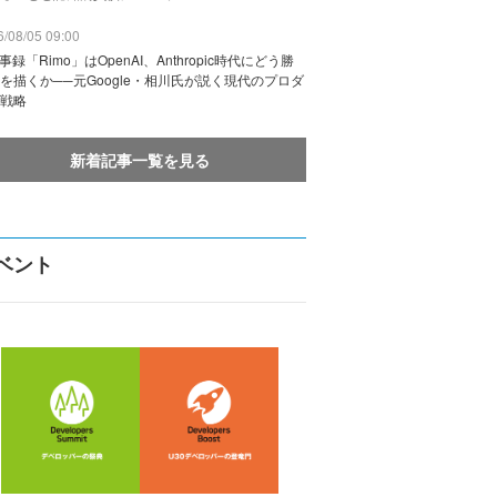
/08/05 09:00
議事録「Rimo」はOpenAI、Anthropic時代にどう勝
を描くか──元Google・相川氏が説く現代のプロダ
戦略
新着記事一覧を見る
ベント