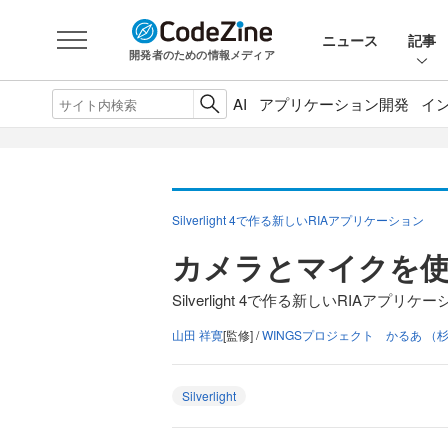
ニュース
記事
開発者のための情報メディア
AI
アプリケーション開発
イ
Silverlight 4で作る新しいRIAアプリケーション
カメラとマイクを
Silverlight 4で作る新しいRIAアプリケ
山田 祥寛
[監修] /
WINGSプロジェクト かるあ （杉
Silverlight