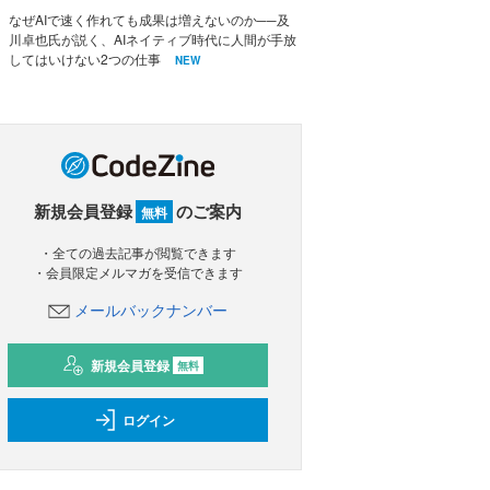
なぜAIで速く作れても成果は増えないのか──及
川卓也氏が説く、AIネイティブ時代に人間が手放
してはいけない2つの仕事
NEW
新規会員登録
のご案内
無料
・全ての過去記事が閲覧できます
・会員限定メルマガを受信できます
メールバックナンバー
新規会員登録
無料
ログイン