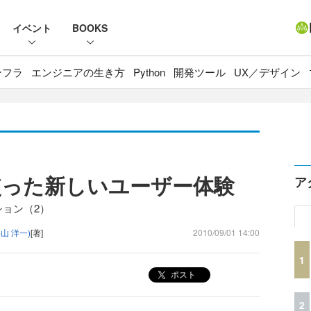
イベント
BOOKS
ンフラ
エンジニアの生き方
Python
開発ツール
UX／デザイン
使った新しいユーザー体験
ア
ーション（2）
山 洋一)
[著]
2010/09/01 14:00
1
ポスト
2