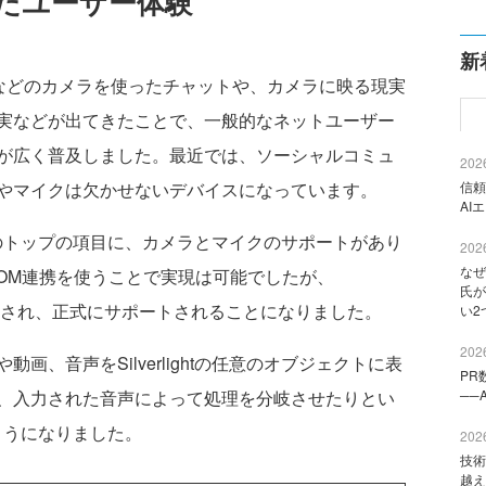
たユーザー体験
新
ngerなどのカメラを使ったチャットや、カメラに映る現実
実などが出てきたことで、一般的なネットユーザー
が広く普及しました。最近では、ソーシャルコミュ
2026
やマイクは欠かせないデバイスになっています。
信頼
AI
だことのトップの項目に、カメラとマイクのサポートがあり
2026
なぜ
TML-DOM連携を使うことで実現は可能でしたが、
氏が
要望が反映され、正式にサポートされることになりました。
い2
2026
、音声をSilverlightの任意のオブジェクトに表
PR
、入力された音声によって処理を分岐させたりとい
──
えるようになりました。
2026
技術
越え