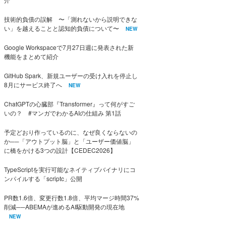
技術的負債の誤解 〜「測れないから説明できな
い」を越えることと認知的負債について〜
NEW
Google Workspaceで7月27日週に発表された新
機能をまとめて紹介
GitHub Spark、新規ユーザーの受け入れを停止し
8月にサービス終了へ
NEW
ChatGPTの心臓部『Transformer』って何がすご
いの？ #マンガでわかるAIの仕組み 第1話
予定どおり作っているのに、なぜ良くならないの
か──「アウトプット脳」と「ユーザー価値脳」
に橋をかける3つの設計【CEDEC2026】
TypeScriptを実行可能なネイティブバイナリにコ
ンパイルする「scriptc」公開
PR数1.6倍、変更行数1.8倍、平均マージ時間37%
削減──ABEMAが進めるAI駆動開発の現在地
NEW