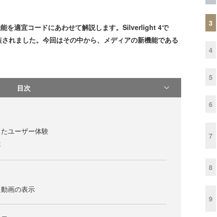
3
機能を適宜コードにあわせて解説します。Silverlight 4で
装されました。今回はその中から、メディアの新機能である
4
5
目次
6
ったユーザー体験
7
要
8
た動画の表示
9