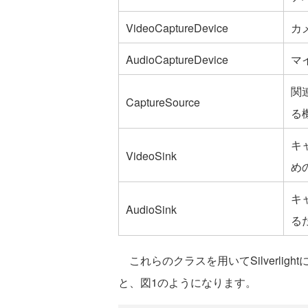
VideoCaptureDevice
カ
AudioCaptureDevice
マ
関
CaptureSource
る
キ
VideoSink
め
キ
AudioSink
る
これらのクラスを用いてSilverli
と、図1のようになります。