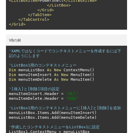
<ListBoxItem>
PowerShell
</ListBoxItem>
</ListBox>
</Grid>
</TabItem>
</TabControl>
</Grid>
VBの例
'XAMLではなくコードでコンテキストメニューを作成するには下
記のようにします
'ListBox1用のコンテキストメニュー
Dim
 menuListBox 
As
New
 ContextMenu
()
Dim
 menuItemInsert 
As
New
 MenuItem
()
Dim
 menuItemDelete 
As
New
 MenuItem
()
'[挿入]と[削除]項目の設定
menuItemInsert
.
Header 
=
"挿入"
menuItemDelete
.
Header 
=
"削除"
'ListBox1用のコンテキストメニューに[挿入]と[削除]を追加
menuListBox
.
Items
.
Add
(
menuItemInsert
)
menuListBox
.
Items
.
Add
(
menuItemDelete
)
'作成したコンテキストメニューをListBox1に設定
ListBox1
.
ContextMenu 
=
 menuListBox
