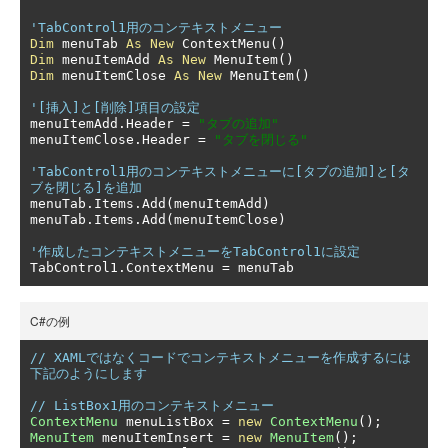
'TabControl1用のコンテキストメニュー
Dim
 menuTab 
As
New
 ContextMenu
()
Dim
 menuItemAdd 
As
New
 MenuItem
()
Dim
 menuItemClose 
As
New
 MenuItem
()
'[挿入]と[削除]項目の設定
menuItemAdd
.
Header 
=
"タブの追加"
menuItemClose
.
Header 
=
"タブを閉じる"
'TabControl1用のコンテキストメニューに[タブの追加]と[タ
ブを閉じる]を追加
menuTab
.
Items
.
Add
(
menuItemAdd
)
menuTab
.
Items
.
Add
(
menuItemClose
)
'作成したコンテキストメニューをTabControl1に設定
TabControl1
.
ContextMenu 
=
 menuTab
C#の例
// XAMLではなくコードでコンテキストメニューを作成するには
下記のようにします
// ListBox1用のコンテキストメニュー
ContextMenu
 menuListBox 
=
new
ContextMenu
();
MenuItem
 menuItemInsert 
=
new
MenuItem
();