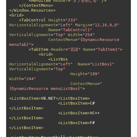
<MenuItem
Header
=
"タブを閉じる"
/>
</ContextMenu>
</Window.Resources>
<Grid>
<TabControl
Height
=
"233"
HorizontalAlignment
=
"Left"
Margin
=
"12,16,0,0"
Name
=
"TabControl1"
VerticalAlignment
=
"Top"
Width
=
"254"
ContextMenu
=
"{DynamicResource 
menuTab}"
>
<TabItem
Header
=
"言語"
Name
=
"TabItem1"
>
<Grid>
<ListBox
HorizontalAlignment
=
"Left"
Name
=
"ListBox1"
VerticalAlignment
=
"Top"
Height
=
"199"
Width
=
"244"
ContextMenu
=
"
{DynamicResource menuListBox}"
>
<ListBoxItem>
VB.NET
</ListBoxItem>
<ListBoxItem>
C#
</ListBoxItem>
<ListBoxItem>
VC++
</ListBoxItem>
<ListBoxItem>
F#
</ListBoxItem>