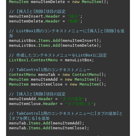
MenuItem
 menuItemDelete 
=
new
MenuItem
();
// [挿入]と[削除]項目の設定
menuItemInsert
.
Header
=
"挿入"
;
menuItemDelete
.
Header
=
"削除"
;
// ListBox1用のコンテキストメニューに[挿入]と[削除]を追
加
menuListBox
.
Items
.
Add
(
menuItemInsert
);
menuListBox
.
Items
.
Add
(
menuItemDelete
);
// 作成したコンテキストメニューをListBox1に設定
ListBox1
.
ContextMenu
=
 menuListBox
;
// TabControl1用のコンテキストメニュー
ContextMenu
 menuTab 
=
new
ContextMenu
();
MenuItem
 menuItemAdd 
=
new
MenuItem
();
MenuItem
 menuItemClose 
=
new
MenuItem
();
// [挿入]と[削除]項目の設定
menuItemAdd
.
Header
=
"タブの追加"
;
menuItemClose
.
Header
=
"タブを閉じる"
;
// TabControl1用のコンテキストメニューに[タブの追加]と
[タブを閉じる]を追加
menuTab
.
Items
.
Add
(
menuItemAdd
);
menuTab
.
Items
.
Add
(
menuItemClose
);