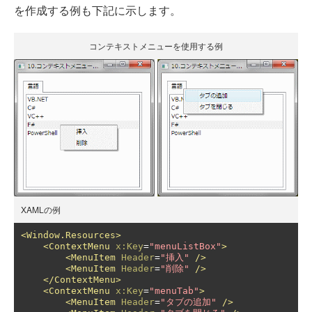
を作成する例も下記に示します。
コンテキストメニューを使用する例
XAMLの例
<Window.Resources>
<ContextMenu
x:Key
=
"menuListBox"
>
<MenuItem
Header
=
"挿入"
/>
<MenuItem
Header
=
"削除"
/>
</ContextMenu>
<ContextMenu
x:Key
=
"menuTab"
>
<MenuItem
Header
=
"タブの追加"
/>