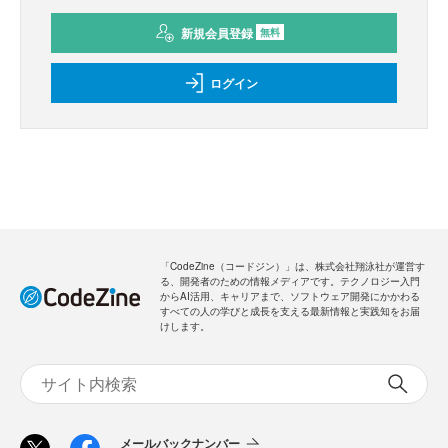
新規会員登録
無料
ログイン
「CodeZine（コードジン）」は、株式会社翔泳社が運営す
る、開発者のための情報メディアです。テクノロジー入門
からAI活用、キャリアまで、ソフトウェア開発にかかわる
すべての人の学びと成長を支える最新情報と実践知をお届
けします。
メールバックナンバー