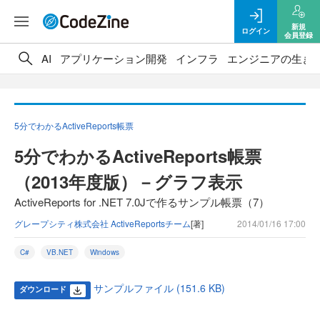
新規
ログイン
会員登録
AI
アプリケーション開発
インフラ
エンジニアの生き
5分でわかるActiveReports帳票
5分でわかるActiveReports帳票
（2013年度版）－グラフ表示
ActiveReports for .NET 7.0Jで作るサンプル帳票（7）
グレープシティ株式会社 ActiveReportsチーム
[著]
2014/01/16 17:00
C#
VB.NET
Windows
サンプルファイル (151.6 KB)
ダウンロード