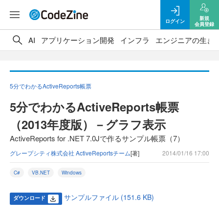
新規
ログイン
会員登録
AI
アプリケーション開発
インフラ
エンジニアの生き
5分でわかるActiveReports帳票
5分でわかるActiveReports帳票
（2013年度版）－グラフ表示
ActiveReports for .NET 7.0Jで作るサンプル帳票（7）
グレープシティ株式会社 ActiveReportsチーム
[著]
2014/01/16 17:00
C#
VB.NET
Windows
サンプルファイル (151.6 KB)
ダウンロード