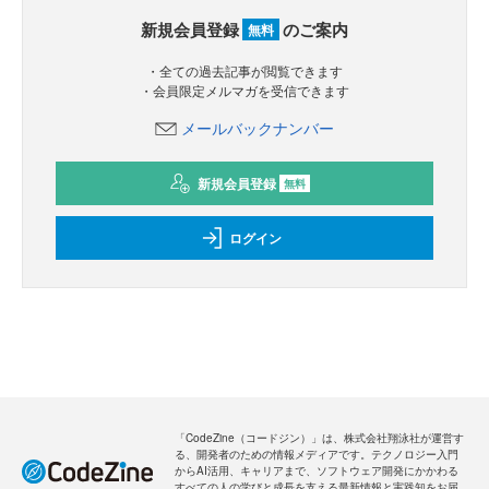
新規会員登録
のご案内
無料
・全ての過去記事が閲覧できます
・会員限定メルマガを受信できます
メールバックナンバー
新規会員登録
無料
ログイン
「CodeZine（コードジン）」は、株式会社翔泳社が運営す
る、開発者のための情報メディアです。テクノロジー入門
からAI活用、キャリアまで、ソフトウェア開発にかかわる
すべての人の学びと成長を支える最新情報と実践知をお届