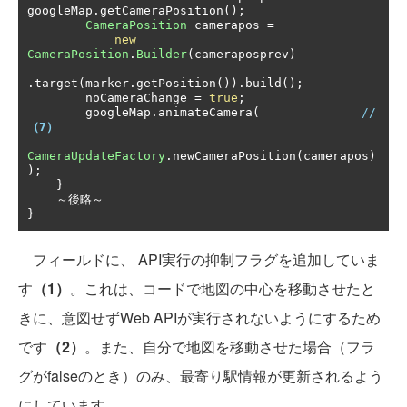
googleMap
.
getCameraPosition
();
CameraPosition
 camerapos 
=
new
CameraPosition
.
Builder
(
cameraposprev
)
.
target
(
marker
.
getPosition
()).
build
();
        noCameraChange 
=
true
;
        googleMap
.
animateCamera
(
// 
（7）
CameraUpdateFactory
.
newCameraPosition
(
camerapos
)
);
}
～後略～
}
フィールドに、 API実行の抑制フラグを追加していま
す
（1）
。これは、コードで地図の中心を移動させたと
きに、意図せずWeb APIが実行されないようにするため
です
（2）
。また、自分で地図を移動させた場合（フラ
グがfalseのとき）のみ、最寄り駅情報が更新されるよう
にしています。