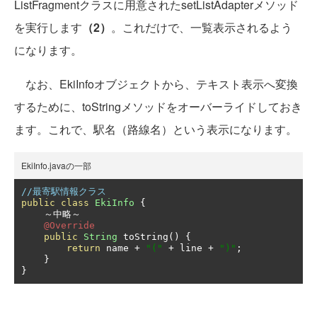
ListFragmentクラスに用意されたsetListAdapterメソッド
を実行します
（2）
。これだけで、一覧表示されるよう
になります。
なお、EkiInfoオブジェクトから、テキスト表示へ変換
するために、toStringメソッドをオーバーライドしておき
ます。これで、駅名（路線名）という表示になります。
EkiInfo.javaの一部
//最寄駅情報クラス
public
class
EkiInfo
{
～中略～
@Override
public
String
 toString
()
{
return
 name 
+
"("
+
 line 
+
")"
;
}
}