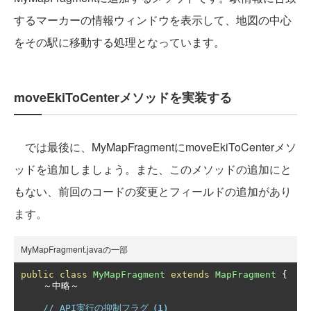
するマーカーの情報ウィンドウを表示して、地図の中心
をその駅に移動する処理となっています。
moveEkiToCenterメソッドを実装する
では最後に、MyMapFragmentにmoveEkiToCenterメソ
ッドを追加しましょう。また、このメソッドの追加にと
もない、前回のコードの変更とフィールドの追加があり
ます。
MyMapFragment.javaの一部
public
class
MyMapFragment
extends
MapFragment
{
～中略～
// API実行の抑制フラグ
（1）