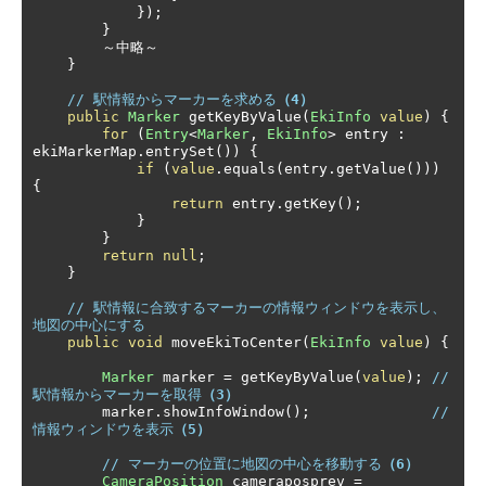
});
}
～中略～
}
// 駅情報からマーカーを求める
（4）
public
Marker
 getKeyByValue
(
EkiInfo
value
)
{
for
(
Entry
<
Marker
,
EkiInfo
>
 entry 
:
ekiMarkerMap
.
entrySet
())
{
if
(
value
.
equals
(
entry
.
getValue
()))
{
return
 entry
.
getKey
();
}
}
return
null
;
}
// 駅情報に合致するマーカーの情報ウィンドウを表示し、
地図の中心にする
public
void
 moveEkiToCenter
(
EkiInfo
value
)
{
Marker
 marker 
=
 getKeyByValue
(
value
);
// 
駅情報からマーカーを取得
（3）
        marker
.
showInfoWindow
();
// 
情報ウィンドウを表示
（5）
// マーカーの位置に地図の中心を移動する
（6）
CameraPosition
 cameraposprev 
=