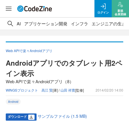
新規
ログイン
会員登録
AI
アプリケーション開発
インフラ
エンジニアの生き
Web APIで楽々Androidアプリ
Androidアプリでのタブレット用2ペ
イン表示
Web APIで楽々Androidアプリ（8）
WINGSプロジェクト 高江 賢
[著] /
山田 祥寛
[監修]
2014/02/20 14:00
Android
サンプルファイル (1.5 MB)
ダウンロード