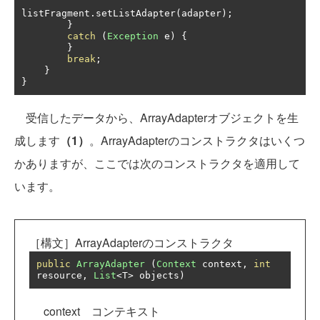
listFragment
.
setListAdapter
(
adapter
);
}
catch
(
Exception
 e
)
{
}
break
;
}
}
受信したデータから、ArrayAdapterオブジェクトを生
成します
（1）
。ArrayAdapterのコンストラクタはいくつ
かありますが、ここでは次のコンストラクタを適用して
います。
［構文］ArrayAdapterのコンストラクタ
public
ArrayAdapter
(
Context
 context
,
int
resource
,
List
<
T
>
 objects
)
context コンテキスト