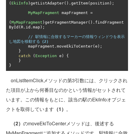
(
EkiInfo
)
getListAdapter
().
getItem
(
position
);
MyMapFragment
 mapFragment 
=
(
MyMapFragment
)
getFragmentManager
().
findFragment
ById
(
R
.
id
.
map
);
// 駅情報に合致するマーカーの情報ウィンドウを表示
し地図を移動する
（2）
        mapFragment
.
moveEkiToCenter
(
e
);
}
catch
(
Exception
 e
)
{
}
}
onListItemClickメソッドの第3引数には、クリックされ
た項目が上から何番目なのかという情報がセットされて
います。この情報をもとに、該当の駅のEkiInfoオブジェ
クトを取得しています
（1）
。
（2）
のmoveEkiToCenterメソッドは、後述する
MyMapFragmentに追加するメソッドです。駅情報に合致