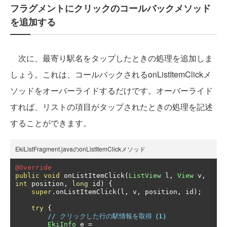
フラグメントにクリックのコールバックメソッド
を追加する
次に、最寄り駅名をタップしたときの処理を追加しま
しょう。これは、コールバックされるonListItemClickメ
ソッドをオーバーライドするだけです。オーバーライド
すれば、リストの項目がタップされたときの処理を記述
することができます。
EkiListFragment.javaのonListItemClickメソッド
@Override
public
void
 onListItemClick
(
ListView
 l
,
View
 v
,
int
 position
,
long
 id
)
{
super
.
onListItemClick
(
l
,
 v
,
 position
,
 id
);
try
{
// クリックした行の駅情報を取得
（1）
EkiInfo
 e 
=