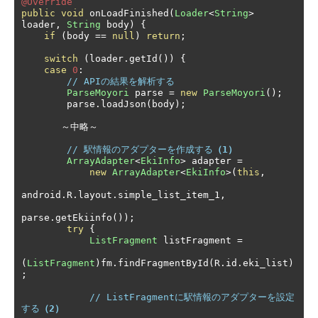
@Override
public
void
 onLoadFinished
(
Loader
<
String
>
loader
,
String
 body
)
{
if
(
body 
==
null
)
return
;
switch
(
loader
.
getId
())
{
case
0
:
// APIの結果を解析する
ParseMoyori
 parse 
=
new
ParseMoyori
();
        parse
.
loadJson
(
body
);
～中略～
// 駅情報のアダプターを作成する
（1）
ArrayAdapter
<
EkiInfo
>
 adapter 
=
new
ArrayAdapter
<
EkiInfo
>(
this
,
android
.
R
.
layout
.
simple_list_item_1
,
parse
.
getEkiinfo
());
try
{
ListFragment
 listFragment 
=
(
ListFragment
)
fm
.
findFragmentById
(
R
.
id
.
eki_list
)
;
// ListFragmentに駅情報のアダプターを設定
する
（2）