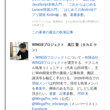
JavaScript本格入門
」「
これからはじめる
Laravel実践入門
」「
はじめてのAndroidア
プリ開発 Kotlin編
」他、
著書多数
。
※プロフィールは、執筆時点、または直近の記事の寄稿時点で
の内容です
この著者の最近の執筆記事
WINGSプロジェクト 高江 賢（タカエ ケ
ン）
＜
WINGSプロジェクト
について＞
有限会社
WINGSプロジェクト
が運営する、テクニカ
ル執筆コミュニティ（代表 山田祥寛）。主
にWeb開発分野の書籍／記事執筆、翻訳、
講演等を幅広く手がける。 2026年時点での
登録メンバ
は約50名で、現在も執筆メンバ
を
募集中
。興味のある方は、どしどし応募
頂きたい。
著書
、
記事
多数。
RSS
X:
@WingsPro_info
（公式）、
@WingsPro_info/wings
（メンバーリスト）
Facebook