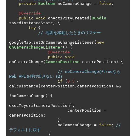
private
Boolean
 noCameraChange 
=
false
;
@Override
public
void
 onActivityCreated
(
Bundle
savedInstanceState
)
{
try
{
// 地図を移動したときのリスナー
googleMap
.
setOnCameraChangeListener
(
new
OnCameraChangeListener
()
{
@Override
public
void
onCameraChange
(
CameraPosition
 cameraPosition
)
{
// noCameraChangeがtrueなら
Web APIを呼び出さない
（2）
if
(
0.5
<
calcDistance
(
centerPosition
,
cameraPosition
)
&&
!
noCameraChange
)
{
execMoyori
(
cameraPosition
);
                        centerPosition 
=
cameraPosition
;
}
                    noCameraChange 
=
false
;
// 
デフォルトに戻す
}