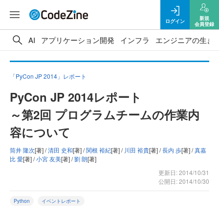
新規
ログイン
会員登録
AI
アプリケーション開発
インフラ
エンジニアの生き
「PyCon JP 2014」レポート
PyCon JP 2014レポート
～第2回 プログラムチームの作業内
容について
筒井 隆次
[著] /
清田 史和
[著] /
関根 裕紀
[著] /
川田 裕貴
[著] /
長内 歩
[著] /
真嘉
比 愛
[著] /
小宮 友美
[著] /
劉 朗
[著]
更新日: 2014/10/31
公開日: 2014/10/30
Python
イベントレポート