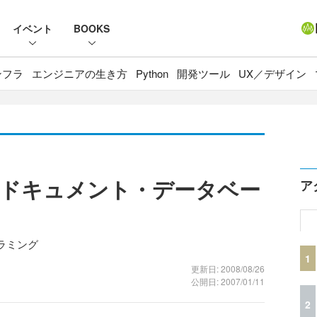
イベント
BOOKS
ンフラ
エンジニアの生き方
Python
開発ツール
UX／デザイン
で簡易ドキュメント・データベー
ア
ラミング
1
更新日: 2008/08/26
公開日: 2007/01/11
2