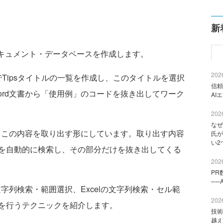
新
易ドキュメント・データベースを作成します。
2026
でTipsタイトルの一覧を作成し、このタイトルを選択
信頼
ord文書から「使用例」のコードを抜き出してワーク
AI
2026
なぜ
、この内容を取り出す形にしています。取り出す内容
氏が
い2
を自動的に検索し、その部分だけを抜き出してくる
2026
PR
──
字列検索・範囲選択、Excelの文字列検索・セル範
2026
を行うテクニックを紹介します。
技術
越え