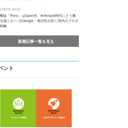
/08/05 09:00
議事録「Rimo」はOpenAI、Anthropic時代にどう勝
を描くか──元Google・相川氏が説く現代のプロダ
戦略
新着記事一覧を見る
ベント