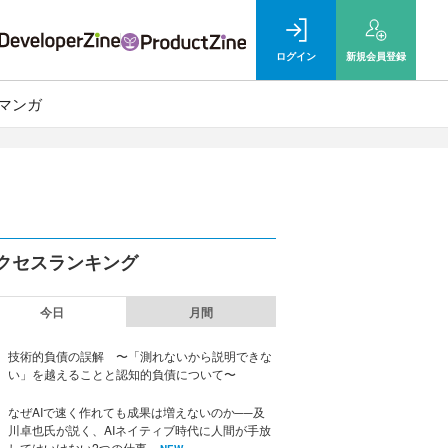
ログイン
新規
会員登録
マンガ
クセスランキング
今日
月間
技術的負債の誤解 〜「測れないから説明できな
い」を越えることと認知的負債について〜
なぜAIで速く作れても成果は増えないのか──及
川卓也氏が説く、AIネイティブ時代に人間が手放
してはいけない2つの仕事