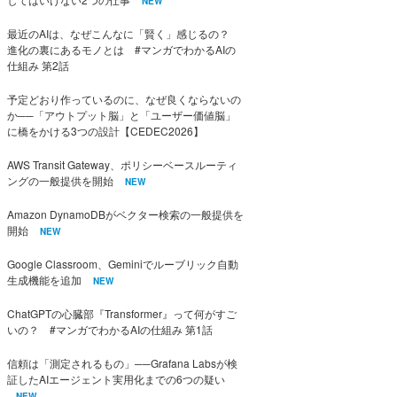
NEW
最近のAIは、なぜこんなに「賢く」感じるの？
進化の裏にあるモノとは #マンガでわかるAIの
仕組み 第2話
予定どおり作っているのに、なぜ良くならないの
か──「アウトプット脳」と「ユーザー価値脳」
に橋をかける3つの設計【CEDEC2026】
AWS Transit Gateway、ポリシーベースルーティ
ングの一般提供を開始
NEW
Amazon DynamoDBがベクター検索の一般提供を
開始
NEW
Google Classroom、Geminiでルーブリック自動
生成機能を追加
NEW
ChatGPTの心臓部『Transformer』って何がすご
いの？ #マンガでわかるAIの仕組み 第1話
信頼は「測定されるもの」──Grafana Labsが検
証したAIエージェント実用化までの6つの疑い
NEW