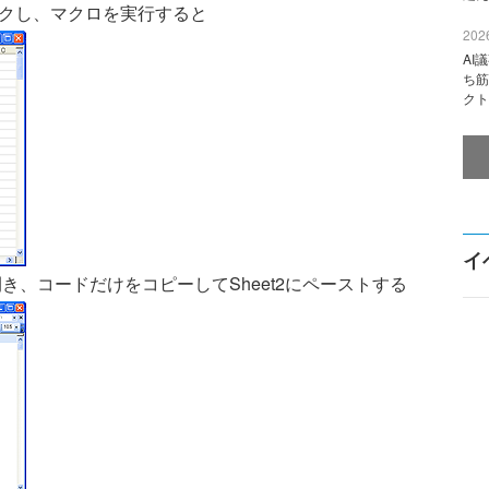
リックし、マクロを実行すると
2026
AI
ち筋
クト
イ
き、コードだけをコピーしてSheet2にペーストする