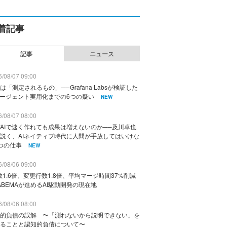
着記事
記事
ニュース
/08/07 09:00
は「測定されるもの」──Grafana Labsが検証した
エージェント実用化までの6つの疑い
NEW
/08/07 08:00
AIで速く作れても成果は増えないのか──及川卓也
説く、AIネイティブ時代に人間が手放してはいけな
つの仕事
NEW
/08/06 09:00
数1.6倍、変更行数1.8倍、平均マージ時間37%削減
ABEMAが進めるAI駆動開発の現在地
/08/06 08:00
的負債の誤解 〜「測れないから説明できない」を
ることと認知的負債について〜