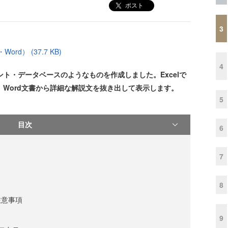
ポスト
3
rd） (37.7 KB)
4
メント・データベースのようなものを作成しました。Excelで
、Word文書から詳細な解説文を抜き出して表示します。
5
目次
6
7
8
注意事項
9