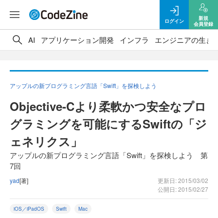
新規
ログイン
会員登録
AI
アプリケーション開発
インフラ
エンジニアの生き
アップルの新プログラミング言語「Swift」を探検しよう
Objective-Cより柔軟かつ安全なプロ
グラミングを可能にするSwiftの「ジ
ェネリクス」
アップルの新プログラミング言語「Swift」を探検しよう 第
7回
yad
[著]
更新日: 2015/03/02
公開日: 2015/02/27
iOS／iPadOS
Swift
Mac