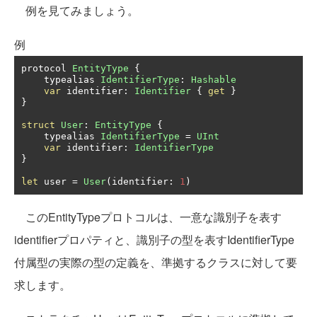
例を見てみましょう。
例
protocol 
EntityType
{
    typealias 
IdentifierType
:
Hashable
var
 identifier
:
Identifier
{
get
}
}
struct
User
:
EntityType
{
    typealias 
IdentifierType
=
UInt
var
 identifier
:
IdentifierType
}
let
 user 
=
User
(
identifier
:
1
)
このEntityTypeプロトコルは、一意な識別子を表す
identifierプロパティと、識別子の型を表すIdentifierType
付属型の実際の型の定義を、準拠するクラスに対して要
求します。