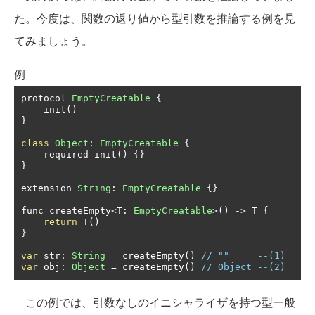
た。今度は、関数の返り値から型引数を推論する例を見
てみましょう。
例
protocol 
EmptyCreatable
{
    init
()
}
class
Object
:
EmptyCreatable
{
    required init
()
{}
}
extension 
String
:
EmptyCreatable
{}
func createEmpty
<
T
:
EmptyCreatable
>()
->
 T 
{
return
 T
()
}
var
 str
:
String
=
 createEmpty
()
// ""     --(1)
var
 obj
:
Object
=
 createEmpty
()
// Object --(2)
この例では、引数なしのイニシャライザを持つ型一般