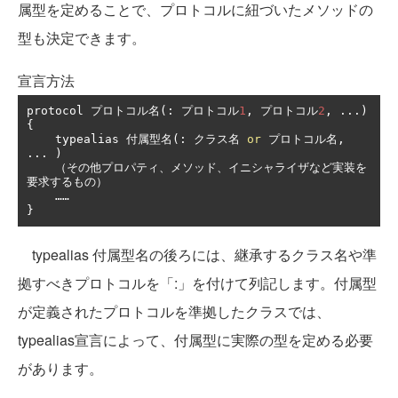
属型を定めることで、プロトコルに紐づいたメソッドの
型も決定できます。
宣言方法
protocol 
プロトコル名(:
プロトコル
1
,
プロトコル
2
,
...)
{
    typealias 
付属型名(:
クラス名
or
プロトコル名,
...
)
（その他プロパティ、メソッド、イニシャライザなど実装を
要求するもの）
……
}
typealias 付属型名の後ろには、継承するクラス名や準
拠すべきプロトコルを「:」を付けて列記します。付属型
が定義されたプロトコルを準拠したクラスでは、
typealias宣言によって、付属型に実際の型を定める必要
があります。