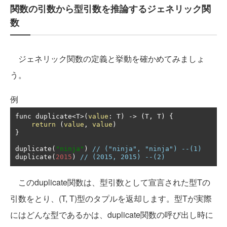
関数の引数から型引数を推論するジェネリック関
数
ジェネリック関数の定義と挙動を確かめてみましょ
う。
例
func duplicate
<
T
>(
value
:
 T
)
->
(
T
,
 T
)
{
return
(
value
,
value
)
}
duplicate
(
"ninja"
)
// ("ninja", "ninja") --(1)
duplicate
(
2015
)
// (2015, 2015) --(2)
このduplicate関数は、型引数として宣言された型Tの
引数をとり、(T, T)型のタプルを返却します。型Tが実際
にはどんな型であるかは、duplicate関数の呼び出し時に