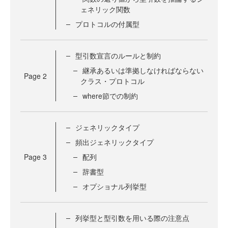
ェネリック関数
プロトコルの付属型
型引数宣言のルールと制約
継承あるいは準拠しなければならない
Page
2
クラス・プロトコル
where節での制約
ジェネリックタイプ
頻出ジェネリックタイプ
Page
3
配列
辞書型
オプショナル列挙型
列挙型と型引数を用いる際の注意点