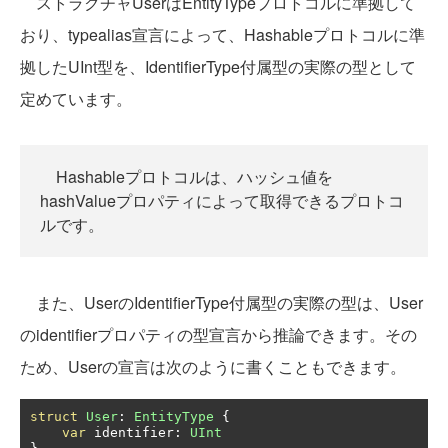
ストラクチャUserはEntityTypeプロトコルに準拠して
おり、typealias宣言によって、Hashableプロトコルに準
拠したUInt型を、IdentifierType付属型の実際の型として
定めています。
Hashableプロトコルは、ハッシュ値を
hashValueプロパティによって取得できるプロトコ
ルです。
また、UserのIdentifierType付属型の実際の型は、User
のidentifierプロパティの型宣言から推論できます。その
ため、Userの宣言は次のように書くこともできます。
struct
User
:
EntityType
{
var
 identifier
:
UInt