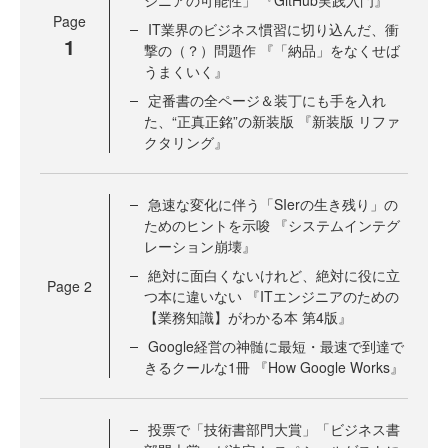
ジニアの可能性」 『GitHub実践入門』
Page
IT業界のビジネス慣習に切り込んだ、衝
1
撃の（？）問題作 『「納品」をなくせば
うまくいく』
定番書の全ページ＆装丁にも手を入れ
た、“正真正銘”の新装版 『新装版 リファ
クタリング』
急速な変化に伴う「SIerの生き残り」の
ためのヒントを示唆 『システムインテグ
レーション崩壊』
絶対に面白くないけれど、絶対に役に立
Page
2
つ本に違いない 『ITエンジニアのための
【業務知識】がわかる本 第4版』
Google経営の神髄に最短・最速で到達で
きるクールな1冊 『How Google Works』
投票で「技術書部門大賞」「ビジネス書