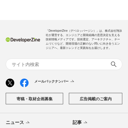
「DeveloperZine（デベロッパージン）」は、株式会社翔泳
社が運営する、エンジニアと開発組織の意思決定を支える
技術情報メディアです。技術選定、アーキテクチャ、チー
ムづくりなど、開発現場の正解のない問いに向き合うエン
ジニアへ、最新トレンドと実践知をお届けします。
メールバックナンバー
寄稿・取材企画募集
広告掲載のご案内
ニュース
記事