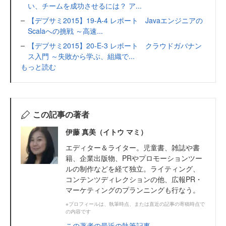
い、チームを成功させるには？ ア...
【デブサミ2015】19-A-4 レポート Javaエンジニアの
Scalaへの挑戦 ～高速...
【デブサミ2015】20-E-3 レポート クラウドガバナン
ス入門 ～失敗から学ぶ、組織で...
もっと読む
この記事の著者
伊藤 真美（イトウ マミ）
エディター＆ライター。児童書、雑誌や書
籍、企業出版物、PRやプロモーションツー
ルの制作などを経て独立。ライティング、
コンテンツディレクションの他、広報PR・
マーケティングのプランニングも行なう。
※プロフィールは、執筆時点、または直近の記事の寄稿時点で
の内容です
この著者の最近の執筆記事