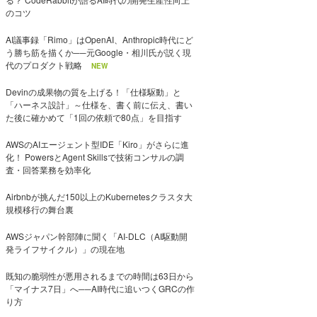
のコツ
AI議事録「Rimo」はOpenAI、Anthropic時代にど
う勝ち筋を描くか──元Google・相川氏が説く現
代のプロダクト戦略
NEW
Devinの成果物の質を上げる！「仕様駆動」と
「ハーネス設計」～仕様を、書く前に伝え、書い
た後に確かめて「1回の依頼で80点」を目指す
AWSのAIエージェント型IDE「Kiro」がさらに進
化！ PowersとAgent Skillsで技術コンサルの調
査・回答業務を効率化
Airbnbが挑んだ150以上のKubernetesクラスタ大
規模移行の舞台裏
AWSジャパン幹部陣に聞く「AI-DLC（AI駆動開
発ライフサイクル）」の現在地
既知の脆弱性が悪用されるまでの時間は63日から
「マイナス7日」へ──AI時代に追いつくGRCの作
り方