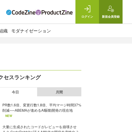
ログイン
新規
会員登録
組織
モダナイゼーション
クセスランキング
今日
月間
PR数1.6倍、変更行数1.8倍、平均マージ時間37%
削減──ABEMAが進めるAI駆動開発の現在地
NEW
大量に生成されたコードがレビューを崩壊させ
る？ CodeRabbitが語るAI時代の開発生産性向上