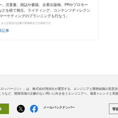
ー。児童書、雑誌や書籍、企業出版物、PRやプロモー
などを経て独立。ライティング、コンテンツディレクシ
・マーケティングのプランニングも行なう。
、または直近の記事の寄稿時点での内容です
筆記事
ine（デベロッパージン）」は、株式会社翔泳社が運営する、エンジニアと開発組織の意
くりなど、開発現場の正解のない問いに向き合うエンジニアへ、最新トレンドと実
メールバックナンバー
寄
録