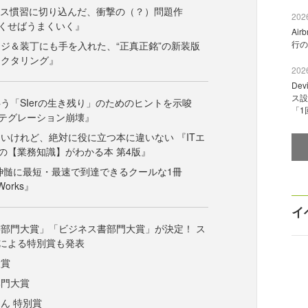
ネス慣習に切り込んだ、衝撃の（？）問題作
2026
くせばうまくいく』
Ai
行の
ジ＆装丁にも手を入れた、“正真正銘”の新装版
ァクタリング』
2026
De
ス設
う「SIerの生き残り」のためのヒントを示唆
「1
テグレーション崩壊』
いけれど、絶対に役に立つ本に違いない 『ITエ
の【業務知識】がわかる本 第4版』
営の神髄に最短・最速で到達できるクールな1冊
Works』
イ
部門大賞」「ビジネス書部門大賞」が決定！ ス
による特別賞も発表
大賞
部門大賞
ん 特別賞