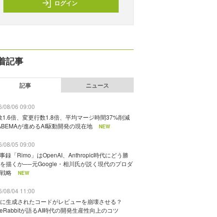
ログイン
着記事
記事
ニュース
/08/06 09:00
数1.6倍、変更行数1.8倍、平均マージ時間37%削減
ABEMAが進めるAI駆動開発の現在地
NEW
/08/05 09:00
議事録「Rimo」はOpenAI、Anthropic時代にどう勝
を描くか──元Google・相川氏が説く現代のプロダ
戦略
NEW
/08/04 11:00
に生成されたコードがレビューを崩壊させる？
deRabbitが語るAI時代の開発生産性向上のコツ