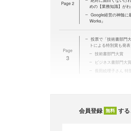
絶対に面白くないけれ
Page
2
めの【業務知識】がわ
Google経営の神髄に
Works』
投票で「技術書部門大
トによる特別賞も発表
Page
技術書部門大賞
3
ビジネス書部門大
長田絵理子さん 特
会員登録
する
無料