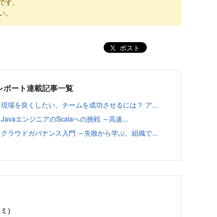
です。
い。
ポスト
ンレポート連載記事一覧
ート 現場を良くしたい、チームを成功させるには？ ア...
JavaエンジニアのScalaへの挑戦 ～高速...
ート クラウドガバナンス入門 ～失敗から学ぶ、組織で...
マミ）