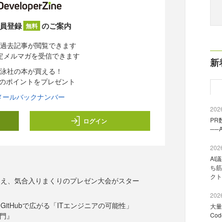
員登録
のご案内
無料
過去記事が閲覧できます
定メルマガを受信できます
新
泳社の本が買える！
分のポイントをプレゼント
メールバックナンバー
2026
PR
ログイン
──
2026
AI
ち筋
クト
迎え、気合入りまくりのプレゼン大会がスター
2026
GitHubで広がる「ITエンジニアの可能性」
大量
入門』
Co