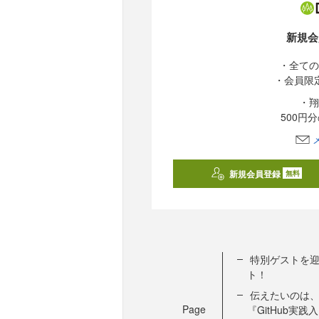
新規会
・全ての
・会員限
・翔
500円
新規会員登録
無料
特別ゲストを
ト！
伝えたいのは、
Page
『GitHub実践