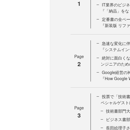
1
IT業界のビジ
『「納品」をな
定番書の全ペー
『新装版 リフ
急速な変化に伴
『システムイン
Page
絶対に面白くな
2
ンジニアのため
Google経
『How Google 
投票で「技術書
ペシャルゲスト
Page
技術書部門
3
ビジネス書
長田絵理子さ