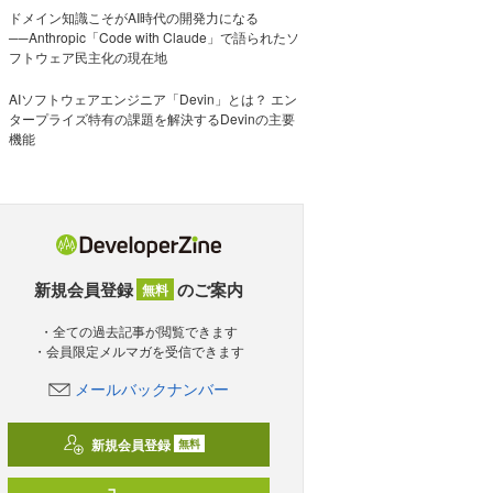
ドメイン知識こそがAI時代の開発力になる
──Anthropic「Code with Claude」で語られたソ
フトウェア民主化の現在地
AIソフトウェアエンジニア「Devin」とは？ エン
タープライズ特有の課題を解決するDevinの主要
機能
新規会員登録
のご案内
無料
・全ての過去記事が閲覧できます
・会員限定メルマガを受信できます
メールバックナンバー
新規会員登録
無料