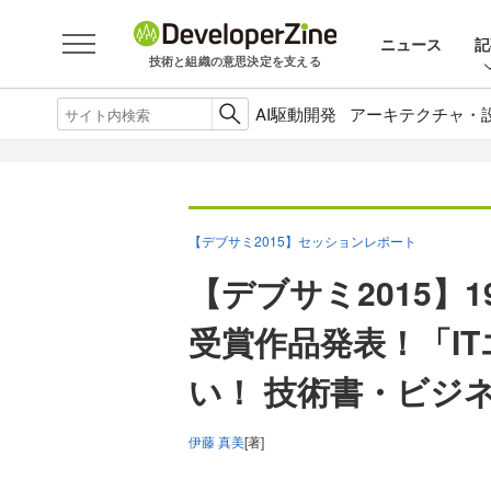
ニュース
記
技術と組織の意思決定を支える
AI駆動開発
アーキテクチャ・
【デブサミ2015】セッションレポート
【デブサミ2015】19
受賞作品発表！「I
い！ 技術書・ビジネ
伊藤 真美
[著]