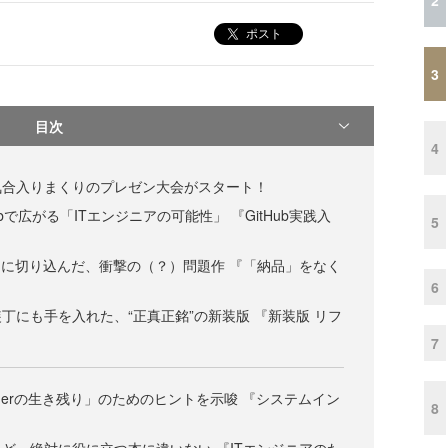
ポスト
3
目次
4
気合入りまくりのプレゼン大会がスタート！
bで広がる「ITエンジニアの可能性」 『GitHub実践入
5
習に切り込んだ、衝撃の（？）問題作 『「納品」をなく
6
丁にも手を入れた、“正真正銘”の新装版 『新装版 リフ
7
Ierの生き残り」のためのヒントを示唆 『システムイン
8