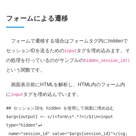
フォームによる遷移
フォームで遷移する場合はフォームタグ内にhiddenで
セッションIDを送るための
タグを埋め込みます。そ
input
の処理を行っているのがサンプルの
hidden_session_id()
という関数です。
画面表示前にHTMLを解析し、HTML内のフォーム内
に
タグを埋め込んでいます。
input
## セッションIDを hidden を使用して画面に埋め込む
$args{output} =~ s/(<form\s*.*?>)/$1\n<input 
type=
"hidden"
 name=
"session_id"
 value=
"$args{session_id}"