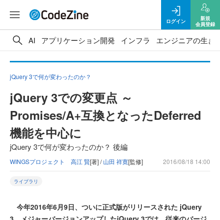
新規
ログイン
会員登録
AI
アプリケーション開発
インフラ
エンジニアの生き
jQuery 3で何が変わったのか？
jQuery 3での変更点 ～
Promises/A+互換となったDeferred
機能を中心に
jQuery 3で何が変わったのか？ 後編
WINGSプロジェクト 高江 賢
[著] /
山田 祥寛
[監修]
2016/08/18 14:00
ライブラリ
今年2016年6月9日、ついに正式版がリリースされた jQuery
3。メジャーバージョンアップしたjQuery 3では、従来のバージ