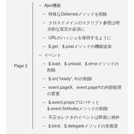
Ajax機能
特殊なDeferredメソッドを削除
クロスドメインのスクリプト参照は明
示的な宣言が必須に
URLのハッシュを保持するように
$.get、$.postメソッドの機能追加
イベント
$.load、$.unload、$.errorメソッドの
Page
2
削除
$.on("ready", fn)の削除
event.pageX、event.pageYの内部処理
の変更
$.event.propsプロパティと
$.event.fixHooksメソッドの削除
不正セレクタのイベントは即座に例外
$.bind、$.delegateメソッドの非推奨