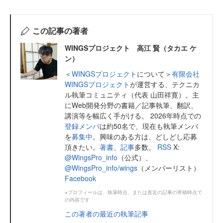
この記事の著者
WINGSプロジェクト 高江 賢（タカエ ケ
ン）
＜
WINGSプロジェクト
について＞
有限会社
WINGSプロジェクト
が運営する、テクニカ
ル執筆コミュニティ（代表 山田祥寛）。主
にWeb開発分野の書籍／記事執筆、翻訳、
講演等を幅広く手がける。 2026年時点での
登録メンバ
は約50名で、現在も執筆メンバ
を
募集中
。興味のある方は、どしどし応募
頂きたい。
著書
、
記事
多数。
RSS
X:
@WingsPro_info
（公式）、
@WingsPro_info/wings
（メンバーリスト）
Facebook
※プロフィールは、執筆時点、または直近の記事の寄稿時点で
の内容です
この著者の最近の執筆記事