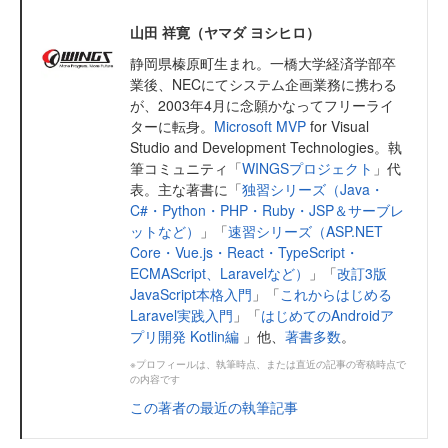
山田 祥寛（ヤマダ ヨシヒロ）
静岡県榛原町生まれ。一橋大学経済学部卒
業後、NECにてシステム企画業務に携わる
が、2003年4月に念願かなってフリーライ
ターに転身。
Microsoft MVP
for Visual
Studio and Development Technologies。執
筆コミュニティ「
WINGSプロジェクト
」代
表。主な著書に「
独習シリーズ（Java・
C#・Python・PHP・Ruby・JSP＆サーブレ
ットなど）
」「
速習シリーズ（ASP.NET
Core・Vue.js・React・TypeScript・
ECMAScript、Laravelなど）
」「
改訂3版
JavaScript本格入門
」「
これからはじめる
Laravel実践入門
」「
はじめてのAndroidア
プリ開発 Kotlin編
」他、
著書多数
。
※プロフィールは、執筆時点、または直近の記事の寄稿時点で
の内容です
この著者の最近の執筆記事