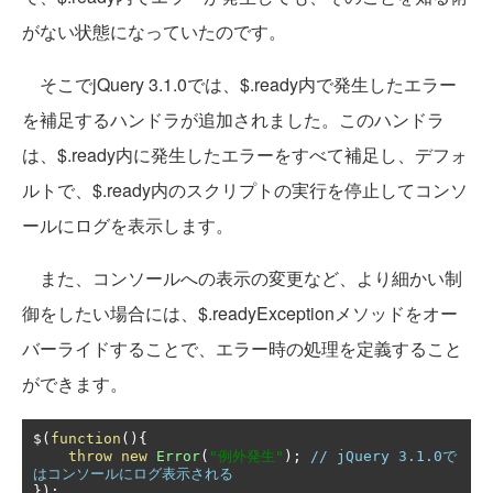
がない状態になっていたのです。
そこでjQuery 3.1.0では、$.ready内で発生したエラー
を補足するハンドラが追加されました。このハンドラ
は、$.ready内に発生したエラーをすべて補足し、デフォ
ルトで、$.ready内のスクリプトの実行を停止してコンソ
ールにログを表示します。
また、コンソールへの表示の変更など、より細かい制
御をしたい場合には、$.readyExceptionメソッドをオー
バーライドすることで、エラー時の処理を定義すること
ができます。
$
(
function
(){
throw
new
Error
(
"例外発生"
);
// jQuery 3.1.0で
はコンソールにログ表示される
});