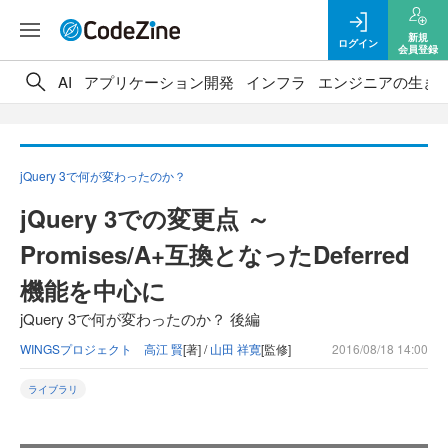
新規
ログイン
会員登録
AI
アプリケーション開発
インフラ
エンジニアの生き
jQuery 3で何が変わったのか？
jQuery 3での変更点 ～
Promises/A+互換となったDeferred
機能を中心に
jQuery 3で何が変わったのか？ 後編
WINGSプロジェクト 高江 賢
[著] /
山田 祥寛
[監修]
2016/08/18 14:00
ライブラリ