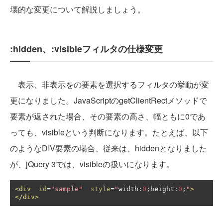
壊的な変更について解説しましょう。
:hidden、:visibleフィルタの仕様変更
表示、非表示をの要素を選択するフィルタの挙動が変
更になりました。JavaScriptのgetClientRectメソッドで
要素が返された場合、その要素の高さ、幅ともに0であ
っても、visibleという判断になります。たとえば、以下
のようなDIV要素の場合、従来は、hiddenとなりました
が、jQuery 3では、visibleの扱いになります。
<div
id
=
"sample"
style
=
"
width
:
0
;
height
:
0
;
"
>
</div>