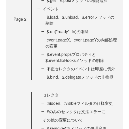
$.get、$.postメソッドの機能追加
イベント
$.load、$.unload、$.errorメソッドの
Page
2
削除
$.on("ready", fn)の削除
event.pageX、event.pageYの内部処理
の変更
$.event.propsプロパティと
$.event.fixHooksメソッドの削除
不正セレクタのイベントは即座に例外
$.bind、$.delegateメソッドの非推奨
セレクタ
:hidden、:visibleフィルタの仕様変更
#のみのセレクタは文法エラーに
その他の変更について
$.removeAttrメソッドの処理変更