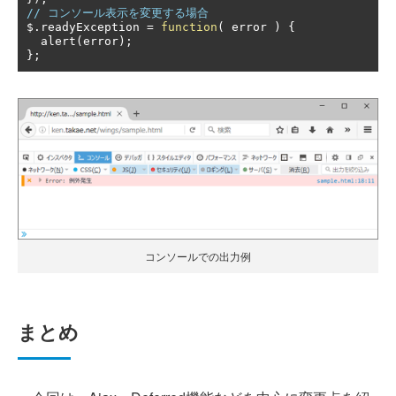
// コンソール表示を変更する場合
$
.
readyException 
=
function
(
 error 
)
{
  alert
(
error
);
};
コンソールでの出力例
まとめ