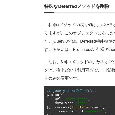
特殊なDeferredメソッドを削除
$.ajaxメソッドの戻り値は、jqXH
りますが、このオブジェクトにあったsucc
た。jQuery 3では、Deferred機能標
す。あるいは、Promises/A+仕様のt
なお、$.ajaxメソッドの引数のオプション
クは、従来どおり利用可能で、非推奨に
トのみの変更です。
// jQuery 3では利用できない
$
.
ajax
({
    url
:
"data.json"
,
    dataType
:
'json'
}).
 success
(
function
(
json
)
{
      console
.
log
(
"success"
);