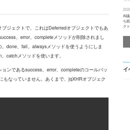
2026
AI
ち筋
クト
Rオブジェクトで、これはDeferredオブジェクトでもあ
ess、error、completeメソッドが削除されまし
準の、done、fail、alwaysメソッドを使うようにしま
hen、catchメソッドを使います。
イ
であるsuccess、error、completeのコールバッ
もなっていません。あくまで、jqXHRオブジェク