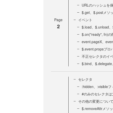
URLのハッシュを
$.get、$.post
Page
イベント
2
$.load、$.unloa
$.on("ready", fn
event.pageX、e
$.event.props
不正セレクタのイ
$.bind、$.dele
セレクタ
:hidden、:visi
#のみのセレクタは
その他の変更につい
$.removeAttr