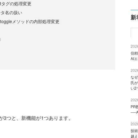
lectタグの処理変更
ータ名の扱い
新
e、$.toggleメソッドの内部処理変更
加
2026
信頼
AI
2026
なぜ
氏が
い2
2026
PR
──
が3つと、新機能が1つあります。
2026
技術
越え