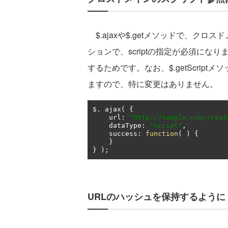
$.ajaxや$.getメソッドで、クロス
ションで、scriptの指定が必須に
するためです。なお、$.getScriptメソ
ますので、特に変更はありません。
$
.
 ajax
(
{
    url
:
"http://sample.com/creat
    dataType
:
"script"
,
    success
:
function
(
)
{
}
}
);
URLのハッシュを保持するように