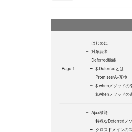
はじめに
対象読者
Deferred機能
Page
1
$.Deferredとは
Promises/A+互換
$.whenメソッドの
$.whenメソッド
Ajax機能
特殊なDeferred
クロスドメインの