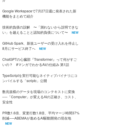
Google Workspaceで7月27日週に発表された新
機能をまとめて紹介
技術的負債の誤解 〜「測れないから説明できな
い」を越えることと認知的負債について〜
NEW
GitHub Spark、新規ユーザーの受け入れを停止し
8月にサービス終了へ
NEW
ChatGPTの心臓部『Transformer』って何がすご
いの？ #マンガでわかるAIの仕組み 第1話
TypeScriptを実行可能なネイティブバイナリにコ
ンパイルする「scriptc」公開
数兆規模のデータを現場のコンテキストに変換
──「Computer」が変えるAIの正確さ、コスト、
安全性
PR数1.6倍、変更行数1.8倍、平均マージ時間37%
削減──ABEMAが進めるAI駆動開発の現在地
NEW