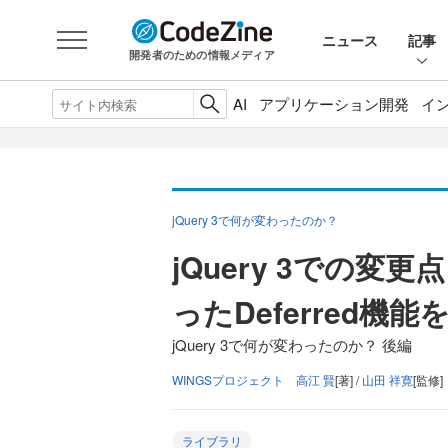
ニュース
記事
開発者のための情報メディア
AI
アプリケーション開発
イ
jQuery 3で何が変わったのか？
jQuery 3での変更点
ったDeferred機
jQuery 3で何が変わったのか？ 後編
WINGSプロジェクト 高江 賢
[著] /
山田 祥寛
[監修]
ライブラリ