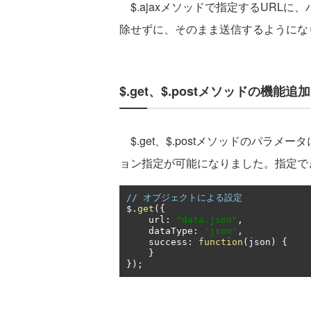
$.ajaxメソッドで指定するURL
除せずに、そのまま送信するようにな
$.get、$.postメソッドの機能追加
$.get、$.postメソッドのパラメ
ョン指定が可能になりました。指定でき
// オブジェクトによる設定
$
.
get
({
    url
:
"data.json"
,
    dataType
:
'json'
,
    success
:
function
(
json
)
{
}
});