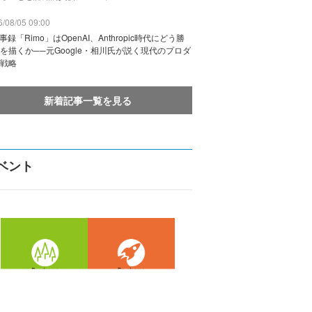
/08/05 09:00
議事録「Rimo」はOpenAI、Anthropic時代にどう勝
を描くか──元Google・相川氏が説く現代のプロダ
戦略
新着記事一覧を見る
ベント