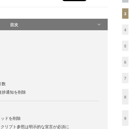
3
目次
4
5
6
7
引数
の進捗通知を削除
8
9
メソッドを削除
スクリプト参照は明示的な宣言が必須に