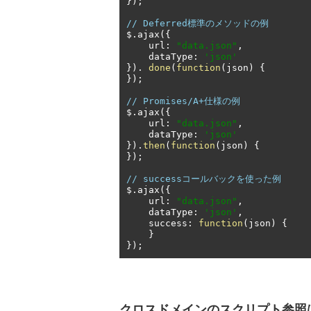
});
// Deferred標準のメソッドの例
$
.
ajax
({
    url
:
"data.json"
,
    dataType
:
'json'
}).
done
(
function
(
json
)
{
});
// Promises/A+仕様の例
$
.
ajax
({
    url
:
"data.json"
,
    dataType
:
'json'
}).
then
(
function
(
json
)
{
});
// successコールバックを使った例
$
.
ajax
({
    url
:
"data.json"
,
    dataType
:
'json'
,
    success
:
function
(
json
)
{
}
});
クロスドメインのスクリプト参照