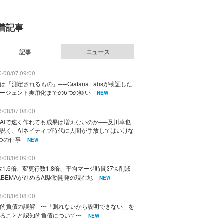
着記事
記事
ニュース
/08/07 09:00
は「測定されるもの」──Grafana Labsが検証した
エージェント実用化までの6つの疑い
NEW
/08/07 08:00
AIで速く作れても成果は増えないのか──及川卓也
説く、AIネイティブ時代に人間が手放してはいけな
つの仕事
NEW
/08/06 09:00
数1.6倍、変更行数1.8倍、平均マージ時間37%削減
ABEMAが進めるAI駆動開発の現在地
NEW
/08/06 08:00
的負債の誤解 〜「測れないから説明できない」を
ることと認知的負債について〜
NEW