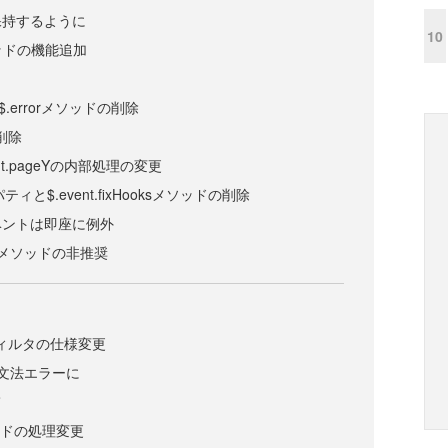
保持するように
10
メソッドの機能追加
d、$.errorメソッドの削除
)の削除
vent.pageYの内部処理の変更
プロパティと$.event.fixHooksメソッドの削除
ベントは即座に例外
gateメソッドの非推奨
bleフィルタの仕様変更
文法エラーに
て
メソッドの処理変更