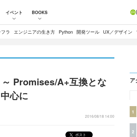
イベント
BOOKS
ンフラ
エンジニアの生き方
Python
開発ツール
UX／デザイン
 ～ Promises/A+互換とな
ア
能を中心に
1
2016/08/18 14:00
2
ポスト