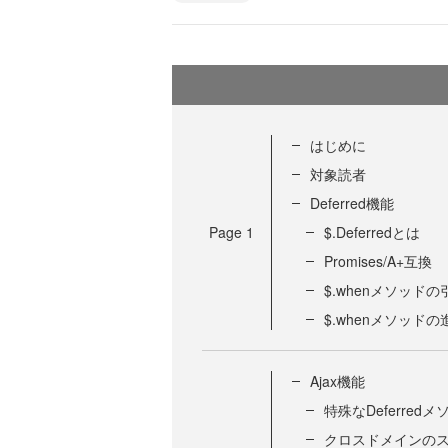
はじめに
対象読者
Deferred機能
Page
1
$.Deferredとは
Promises/A+互換
$.whenメソッドの
$.whenメソッド
Ajax機能
特殊なDeferred
クロスドメインの