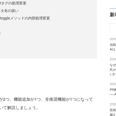
lectタグの処理変更
ータ名の扱い
新
e、$.toggleメソッドの内部処理変更
加
2026
信頼
AI
2026
なぜ
氏が
い2
2026
PR
──
2つ、機能追加が1つ、非推奨機能が1つになって
2026
いて解説しましょう。
技術
越え