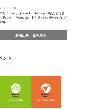
/08/05 09:00
議事録「Rimo」はOpenAI、Anthropic時代にどう勝
を描くか──元Google・相川氏が説く現代のプロダ
戦略
新着記事一覧を見る
ベント