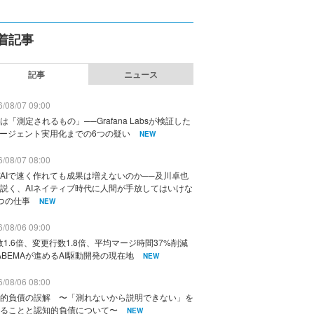
着記事
記事
ニュース
/08/07 09:00
は「測定されるもの」──Grafana Labsが検証した
エージェント実用化までの6つの疑い
NEW
/08/07 08:00
AIで速く作れても成果は増えないのか──及川卓也
説く、AIネイティブ時代に人間が手放してはいけな
つの仕事
NEW
/08/06 09:00
数1.6倍、変更行数1.8倍、平均マージ時間37%削減
ABEMAが進めるAI駆動開発の現在地
NEW
/08/06 08:00
的負債の誤解 〜「測れないから説明できない」を
ることと認知的負債について〜
NEW