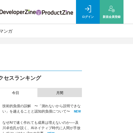
ログイン
新規
会員登録
マンガ
クセスランキング
今日
月間
技術的負債の誤解 〜「測れないから説明できな
い」を越えることと認知的負債について〜
NEW
なぜAIで速く作れても成果は増えないのか──及
川卓也氏が説く、AIネイティブ時代に人間が手放
してはいけない2つの仕事