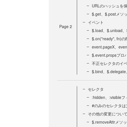
URLのハッシュを
$.get、$.post
イベント
Page
2
$.load、$.unloa
$.on("ready", fn
event.pageX、e
$.event.props
不正セレクタのイ
$.bind、$.dele
セレクタ
:hidden、:visi
#のみのセレクタは
その他の変更につい
$.removeAttr