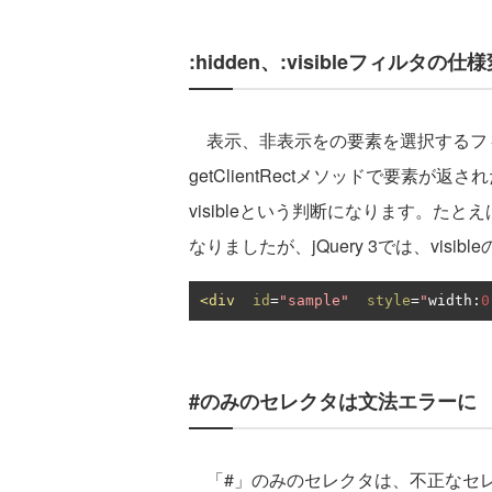
:hidden、:visibleフィルタの仕
表示、非表示をの要素を選択するフィルタ
getClientRectメソッドで要素
visibleという判断になります。たと
なりましたが、jQuery 3では、visi
<div
id
=
"sample"
style
=
"
width
:
0
#のみのセレクタは文法エラーに
「#」のみのセレクタは、不正なセ