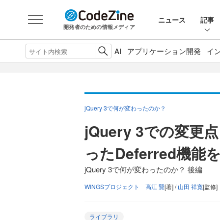
ニュース
記事
開発者のための情報メディア
AI
アプリケーション開発
イ
jQuery 3で何が変わったのか？
jQuery 3での変更点
ったDeferred機
jQuery 3で何が変わったのか？ 後編
WINGSプロジェクト 高江 賢
[著] /
山田 祥寛
[監修]
ライブラリ