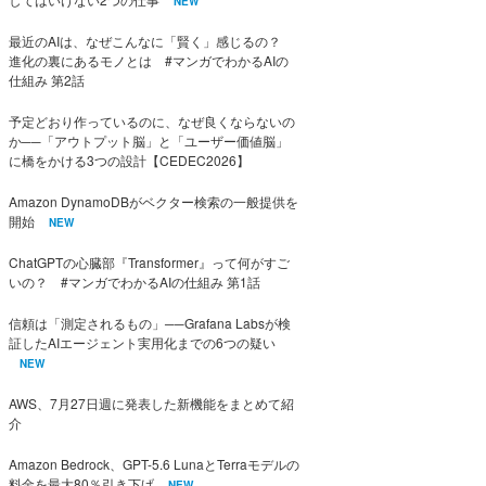
NEW
最近のAIは、なぜこんなに「賢く」感じるの？
進化の裏にあるモノとは #マンガでわかるAIの
仕組み 第2話
予定どおり作っているのに、なぜ良くならないの
か──「アウトプット脳」と「ユーザー価値脳」
に橋をかける3つの設計【CEDEC2026】
Amazon DynamoDBがベクター検索の一般提供を
開始
NEW
ChatGPTの心臓部『Transformer』って何がすご
いの？ #マンガでわかるAIの仕組み 第1話
信頼は「測定されるもの」──Grafana Labsが検
証したAIエージェント実用化までの6つの疑い
NEW
AWS、7月27日週に発表した新機能をまとめて紹
介
Amazon Bedrock、GPT-5.6 LunaとTerraモデルの
料金を最大80％引き下げ
NEW