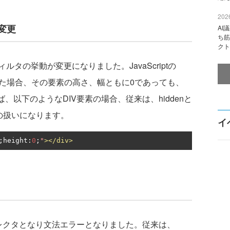
2026
様変更
AI
ち筋
クト
の挙動が変更になりました。JavaScriptの
が返された場合、その要素の高さ、幅ともに0であっても、
えば、以下のようなDIV要素の場合、従来は、hiddenと
bleの扱いになります。
イ
;
height
:
0
;
"
></div>
レクタとなり文法エラーとなりました。従来は、