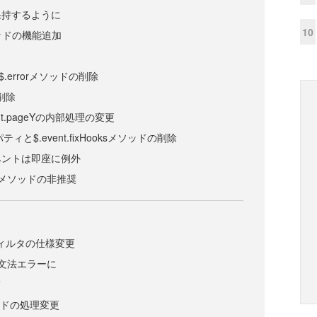
保持するように
10
メソッドの機能追加
d、$.errorメソッドの削除
)の削除
vent.pageYの内部処理の変更
プロパティと$.event.fixHooksメソッドの削除
ベントは即座に例外
gateメソッドの非推奨
bleフィルタの仕様変更
文法エラーに
て
メソッドの処理変更