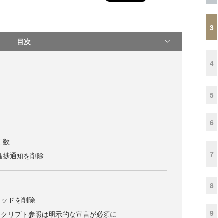
3
目次
4
5
6
引数
7
の進捗通知を削除
8
メソッドを削除
9
スクリプト参照は明示的な宣言が必須に