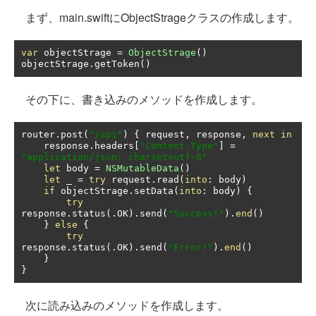
まず、main.swiftにObjectStrageクラスの作成します。
var
 objectStrage 
=
ObjectStrage
()
objectStrage
.
getToken
()
その下に、書き込みのメソッドを作成します。
router
.
post
(
"/api"
)
{
 request
,
 response
,
next
in
    response
.
headers
[
"Content-Type"
]
=
"application/json; charset=utf-8"
let
 body 
=
NSMutableData
()
let
 _ 
=
try
 request
.
read
(
into
:
 body
)
if
 objectStrage
.
setData
(
into
:
 body
)
{
try
response
.
status
(.
OK
).
send
(
"Success!"
).
end
()
}
else
{
try
response
.
status
(.
OK
).
send
(
"Error!"
).
end
()
}
}
次に読み込みのメソッドを作成します。