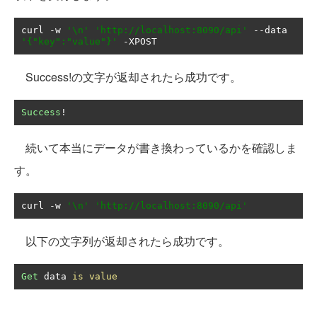
curl 
-
w 
'\n'
'http://localhost:8090/api'
--
data 
'{"key":"value"}'
-
XPOST
Success!の文字が返却されたら成功です。
Success
!
続いて本当にデータが書き換わっているかを確認しま
す。
curl 
-
w 
'\n'
'http://localhost:8090/api'
以下の文字列が返却されたら成功です。
Get
 data 
is
value