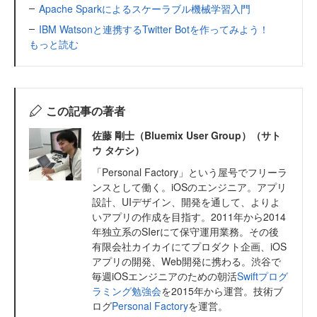
Apache Sparkによるスケーラブル機械学習入門
IBM Watsonと連携するTwitter Botを作ってみよう！
もっと読む
この記事の著者
佐藤 剛士（Bluemix User Group）（サト
ウ タケシ）
「Personal Factory」という屋号でフリーラ
ンスとして働く。iOSのエンジニア。アプリ
設計、UIデザイン、開発を通して、よりよ
いアプリの作成を目指す。2011年から2014
年独立系のSIerにて保守運用業務。その後
有限会社カイカイにてプロダクト企画、iOS
アプリの開発、Web開発に携わる。渋谷で
毎週iOSエンジニアのための朝活
Swiftプログ
ラミング勉強会
を2015年から運営。技術ブ
ログ
Personal Factory
を運営。