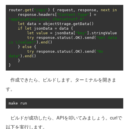
router
.
get
(
"/api"
)
{
 request
,
 response
,
next
in
    response
.
headers
[
"Content-Type"
]
=
"application/json; charset=utf-8"
let
 data 
=
 objectStrage
.
getData
()
if
let
 jsonData 
=
 data 
{
let
value
=
 jsonData
[
"key"
].
stringValue

try
 response
.
status
(.
OK
).
send
(
"Get data 
is \(value)"
).
end
()
}
else
{
try
 response
.
status
(.
OK
).
send
(
"No 
data"
).
end
()
}
}
作成できたら、ビルドします。ターミナルを開きま
す。
make run
ビルドが成功したら、APIを叩いてみましょう。curlで
以下を実行します。