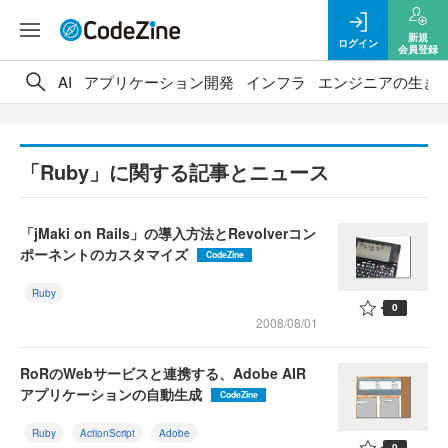
新規
ログイン
会員登録
AI
アプリケーション開発
インフラ
エンジニアの生き
「Ruby」に関する記事とニュース
「jMaki on Rails」の導入方法とRevolverコン
ポーネントのカスタマイズ
CodeZine
Ruby
0
2008/08/01
RoRのWebサービスと連携する、Adobe AIR
アプリケーションの自動生成
CodeZine
Ruby
ActionScript
Adobe
0