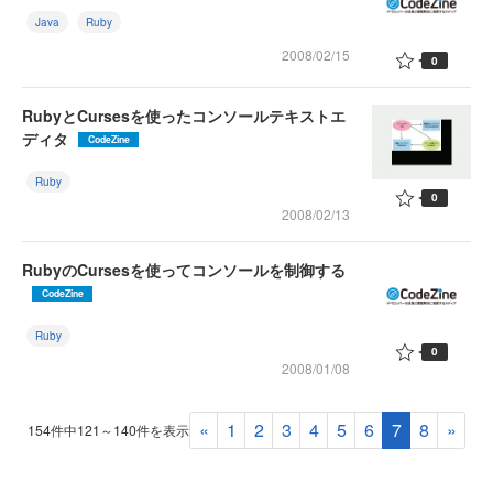
Java
Ruby
2008/02/15
0
RubyとCursesを使ったコンソールテキストエ
ディタ
CodeZine
Ruby
0
2008/02/13
RubyのCursesを使ってコンソールを制御する
CodeZine
Ruby
0
2008/01/08
«
1
2
3
4
5
6
7
8
»
154件中121～140件を表示