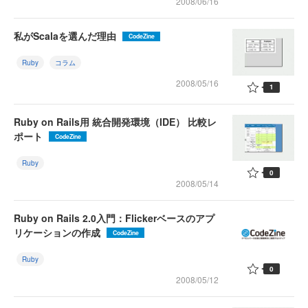
2008/06/16
私がScalaを選んだ理由
CodeZine
Ruby
コラム
2008/05/16
1
Ruby on Rails用 統合開発環境（IDE） 比較レ
ポート
CodeZine
Ruby
0
2008/05/14
Ruby on Rails 2.0入門：Flickerベースのアプ
リケーションの作成
CodeZine
Ruby
0
2008/05/12