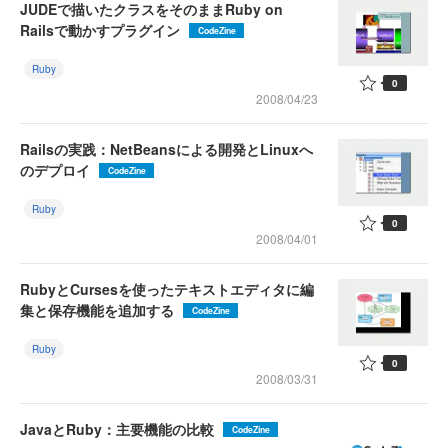
JUDEで描いたクラスをそのままRuby on
Railsで動かすプラグイン
CodeZine
Ruby
0
2008/04/23
Railsの実践：NetBeansによる開発とLinuxへ
のデプロイ
CodeZine
Ruby
0
2008/04/01
RubyとCursesを使ったテキストエディタに編
集と保存機能を追加する
CodeZine
Ruby
0
2008/03/31
JavaとRuby：主要機能の比較
CodeZine