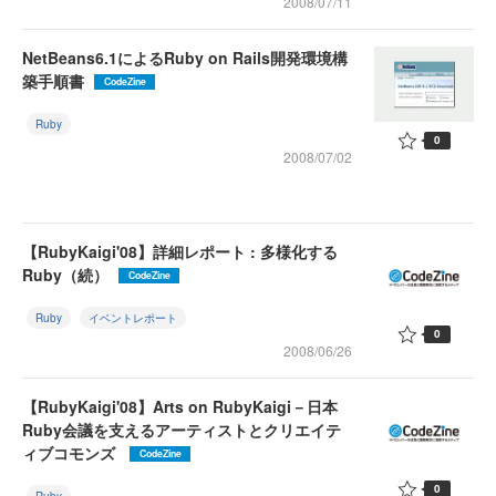
2008/07/11
NetBeans6.1によるRuby on Rails開発環境構
築手順書
CodeZine
Ruby
0
2008/07/02
【RubyKaigi'08】詳細レポート : 多様化する
Ruby（続）
CodeZine
Ruby
イベントレポート
0
2008/06/26
【RubyKaigi'08】Arts on RubyKaigi－日本
Ruby会議を支えるアーティストとクリエイテ
ィブコモンズ
CodeZine
0