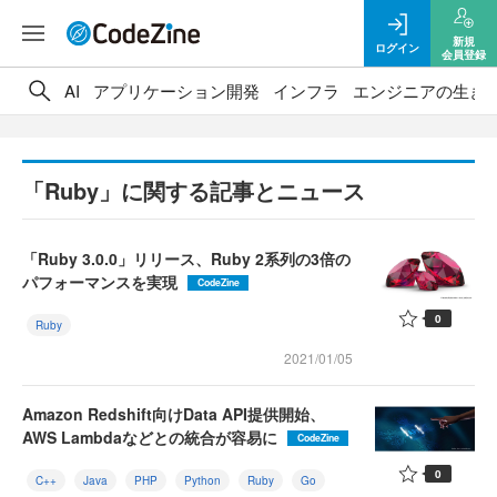
新規
ログイン
会員登録
AI
アプリケーション開発
インフラ
エンジニアの生き
「Ruby」に関する記事とニュース
「Ruby 3.0.0」リリース、Ruby 2系列の3倍の
パフォーマンスを実現
CodeZine
0
Ruby
2021/01/05
Amazon Redshift向けData API提供開始、
AWS Lambdaなどとの統合が容易に
CodeZine
0
C++
Java
PHP
Python
Ruby
Go