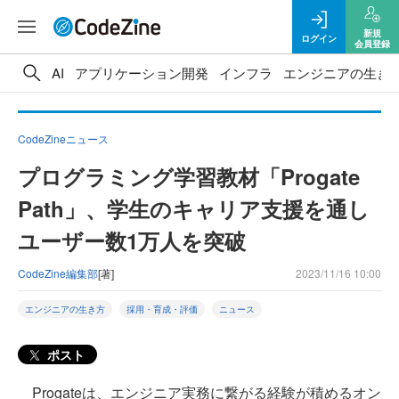
新規
ログイン
会員登録
AI
アプリケーション開発
インフラ
エンジニアの生き
CodeZineニュース
プログラミング学習教材「Progate
Path」、学生のキャリア支援を通し
ユーザー数1万人を突破
CodeZine編集部
[著]
2023/11/16 10:00
エンジニアの生き方
採用・育成・評価
ニュース
ポスト
Progateは、エンジニア実務に繋がる経験が積めるオン