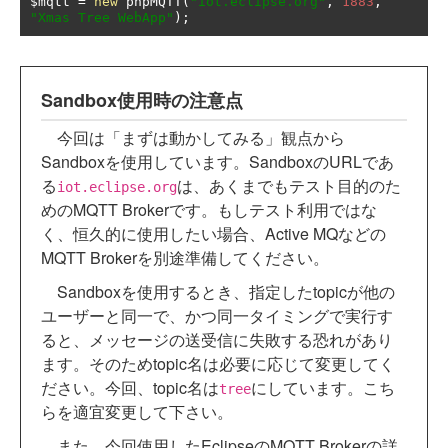
$mqtt 
=
new
 phpMQTT
(
"iot.eclipse.org"
,
1883
,
"Xmas Tree WebApp"
);
Sandbox使用時の注意点
今回は「まずは動かしてみる」観点から
Sandboxを使用しています。SandboxのURLであ
る
は、あくまでもテスト目的のた
iot.eclipse.org
めのMQTT Brokerです。もしテスト利用ではな
く、恒久的に使用したい場合、Active MQなどの
MQTT Brokerを別途準備してください。
Sandboxを使用するとき、指定したtopicが他の
ユーザーと同一で、かつ同一タイミングで実行す
ると、メッセージの送受信に失敗する恐れがあり
ます。そのためtopic名は必要に応じて変更してく
ださい。今回、topic名は
にしています。こち
tree
らを適宜変更して下さい。
また、今回使用したEclipseのMQTT Brokerの詳