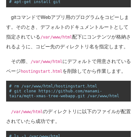
# apt-get install git
gitコマンドでWebアプリ用のプログラムをコピーしま
す。そのとき、デフォルトのドキュメントルートとして
指定されている
配下にコンテンツが格納さ
/var/www/html
れるように、コピー先のディレクトリ名を指定します。
その際、
にデフォルトで用意されている
/var/www/html
ページ
を削除してから作業します。
hostingstart.html
# rm /var/www/html/hostingstart.html
# git clone https://github.com/manami-
taira/mqtt-xmas-tree-webapp.git /var/www/html
のディレクトリに以下のファイルが配置
/var/www/html
されていたら成功です。
# ls -1 /var/www/html