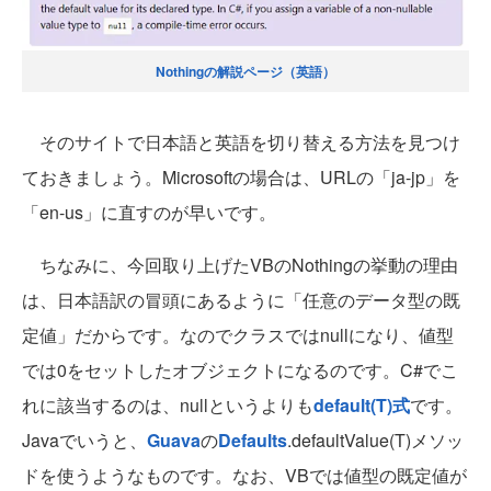
Nothingの解説ページ（英語）
そのサイトで日本語と英語を切り替える方法を見つけ
ておきましょう。Microsoftの場合は、URLの「ja-jp」を
「en-us」に直すのが早いです。
ちなみに、今回取り上げたVBのNothingの挙動の理由
は、日本語訳の冒頭にあるように「任意のデータ型の既
定値」だからです。なのでクラスではnullになり、値型
では0をセットしたオブジェクトになるのです。C#でこ
れに該当するのは、nullというよりも
default(T)式
です。
Javaでいうと、
Guava
の
Defaults
.defaultValue(T)メソッ
ドを使うようなものです。なお、VBでは値型の既定値が