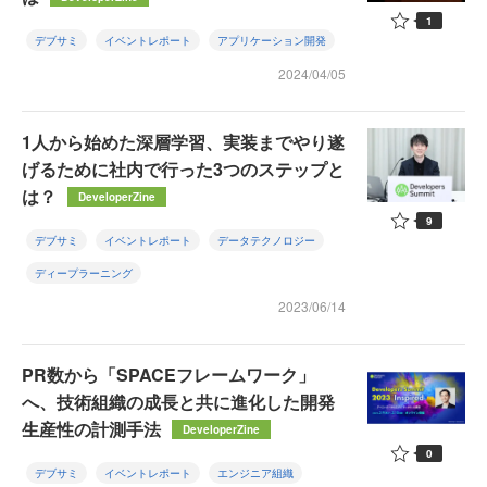
1
デブサミ
イベントレポート
アプリケーション開発
2024/04/05
1人から始めた深層学習、実装までやり遂
げるために社内で行った3つのステップと
は？
DeveloperZine
9
デブサミ
イベントレポート
データテクノロジー
ディープラーニング
2023/06/14
PR数から「SPACEフレームワーク」
へ、技術組織の成長と共に進化した開発
生産性の計測手法
DeveloperZine
0
デブサミ
イベントレポート
エンジニア組織