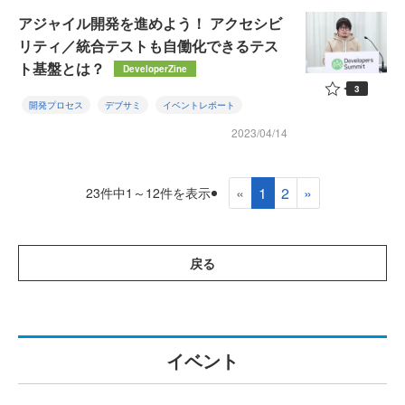
アジャイル開発を進めよう！ アクセシビ
リティ／統合テストも自働化できるテス
ト基盤とは？
DeveloperZine
3
開発プロセス
デブサミ
イベントレポート
2023/04/14
«
1
2
»
23件中1～12件を表示
戻る
イベント