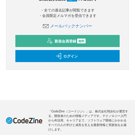
・全ての過去記事が閲覧できます
・会員限定メルマガを受信できます
メールバックナンバー
新規会員登録
無料
ログイン
「CodeZine（コードジン）」は、株式会社翔泳社が運営す
る、開発者のための情報メディアです。テクノロジー入門
からAI活用、キャリアまで、ソフトウェア開発にかかわる
すべての人の学びと成長を支える最新情報と実践知をお届
けします。