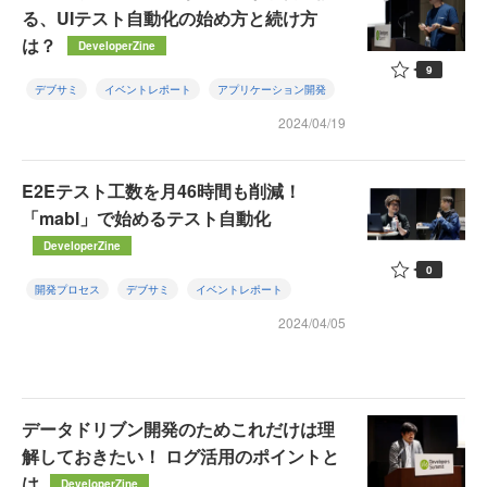
る、UIテスト自動化の始め方と続け方
は？
DeveloperZine
9
デブサミ
イベントレポート
アプリケーション開発
2024/04/19
E2Eテスト工数を月46時間も削減！
「mabl」で始めるテスト自動化
DeveloperZine
0
開発プロセス
デブサミ
イベントレポート
2024/04/05
データドリブン開発のためこれだけは理
解しておきたい！ ログ活用のポイントと
は
DeveloperZine