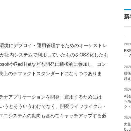
新
2026
を分散環境にデプロイ・運用管理するためのオーケストレ
PR
leが社内システムで利用していたものをOSS化したも
──
osoftやRed Hatなども開発に積極的に参加し、コン
2026
実上のデファクトスタンダードになりつつありま
技術
越え
2026
テナアプリケーションを開発・運用するためには
AI
ち筋
いかというとそういうわけでなく、開発ライフサイクル・
クト
エコシステムの動向も含めてキャッチアップする必
2026
大量
Co