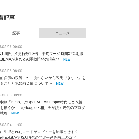
着記事
記事
ニュース
/08/06 09:00
数1.6倍、変更行数1.8倍、平均マージ時間37%削減
ABEMAが進めるAI駆動開発の現在地
NEW
/08/06 08:00
的負債の誤解 〜「測れないから説明できない」を
ることと認知的負債について〜
NEW
/08/05 09:00
議事録「Rimo」はOpenAI、Anthropic時代にどう勝
を描くか──元Google・相川氏が説く現代のプロダ
戦略
NEW
/08/04 11:00
に生成されたコードがレビューを崩壊させる？
deRabbitが語るAI時代の開発生産性向上のコツ