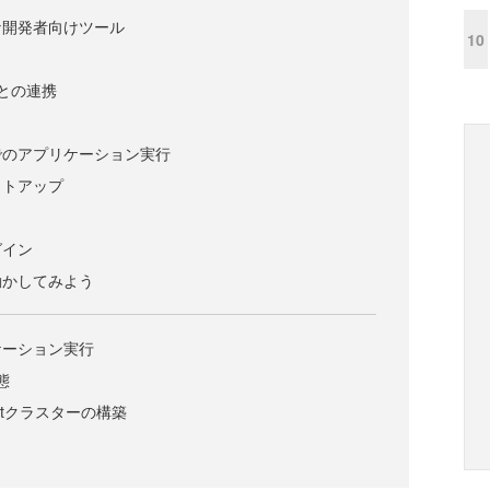
な開発者向けツール
10
odeとの連携
でのアプリケーション実行
ットアップ
グイン
動かしてみよう
ケーション実行
態
hiftクラスターの構築