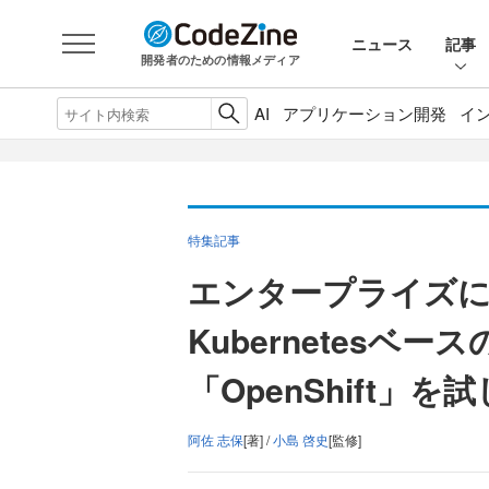
ニュース
記事
開発者のための情報メディア
AI
アプリケーション開発
イ
特集記事
エンタープライズに
Kubernetesベ
「OpenShift」
阿佐 志保
[著] /
小島 啓史
[監修]