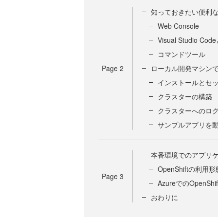
知っておきたい便利
Web Console
Visual Studio C
コマンドツール
Page
2
ローカル開発マシン
インストールとセ
クラスターの構築
クラスターへのロ
サンプルアプリを
本番環境でのアプリ
OpenShiftの利用形
Page
3
AzureでのOpenS
おわりに