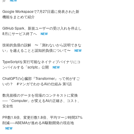
NEW
Google Workspaceで7月27日週に発表された新
機能をまとめて紹介
GitHub Spark、新規ユーザーの受け入れを停止し
8月にサービス終了へ
NEW
技術的負債の誤解 〜「測れないから説明できな
い」を越えることと認知的負債について〜
NEW
TypeScriptを実行可能なネイティブバイナリにコ
ンパイルする「scriptc」公開
NEW
ChatGPTの心臓部『Transformer』って何がすご
いの？ #マンガでわかるAIの仕組み 第1話
数兆規模のデータを現場のコンテキストに変換
──「Computer」が変えるAIの正確さ、コスト、
安全性
PR数1.6倍、変更行数1.8倍、平均マージ時間37%
削減──ABEMAが進めるAI駆動開発の現在地
NEW