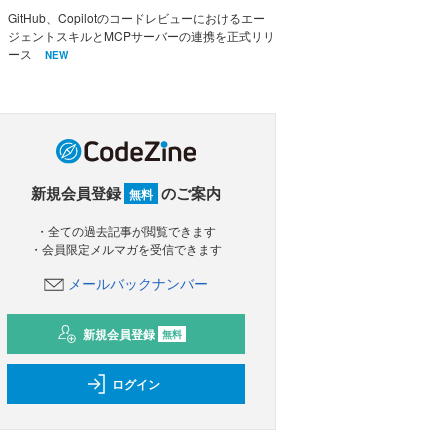
GitHub、Copilotのコードレビューにおけるエー
ジェントスキルとMCPサーバーの連携を正式リリ
ース
NEW
新規会員登録
のご案内
無料
・全ての過去記事が閲覧できます
・会員限定メルマガを受信できます
メールバックナンバー
新規会員登録
無料
ログイン