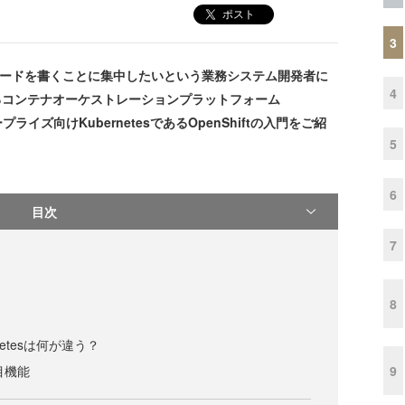
ポスト
3
、コードを書くことに集中したいという業務システム開発者に
4
するコンテナオーケストレーションプラットフォーム
ライズ向けKubernetesであるOpenShiftの入門をご紹
5
6
目次
7
8
ernetesは何が違う？
9
注目機能