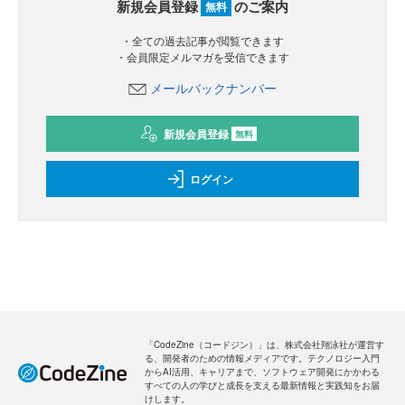
新規会員登録
のご案内
無料
・全ての過去記事が閲覧できます
・会員限定メルマガを受信できます
メールバックナンバー
新規会員登録
無料
ログイン
「CodeZine（コードジン）」は、株式会社翔泳社が運営す
る、開発者のための情報メディアです。テクノロジー入門
からAI活用、キャリアまで、ソフトウェア開発にかかわる
すべての人の学びと成長を支える最新情報と実践知をお届
けします。