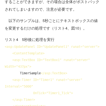
することができますが、その場合は全体がポストパック
されてしまいますので、注意が必要です。
以下のサンプルは、5秒ごとにテキストボックスの値
を変更するだけの処理です（リスト4、図10）。
リスト4 5秒後に処理を実行
<
asp:UpdatePanel
ID
="UpdatePanel1" 
runat
="server">
<
ContentTemplate
>
<
asp:TextBox
ID
="TextBox1" 
runat
="server" 
Width
="437px">
        TimerSample
</
asp:TextBox
>
<
asp:Timer
ID
="Timer1" 
runat
="server" 
Interval
="5000"

OnTick
="Timer1_Tick">
</
asp:Timer
>