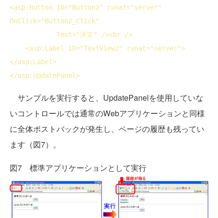
<
asp:Button
ID
="Button2" 
runat
="server" 
OnClick
="Button2_Click"

Text
="決定" />
<
br
 />
<
asp:Label
ID
="TextView2" 
runat
="server">
</
asp:Label
>
</
asp:UpdatePanel
>
サンプルを実行すると、UpdatePanelを使用していな
いコントロールでは通常のWebアプリケーションと同様
に全体ポストバックが発生し、ページの履歴も残ってい
ます（図7）。
図7 標準アプリケーションとして実行