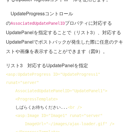
UpdateProgressコントロール
の
プロパティに対応する
AssociatedUpdatePanelID
UpdatePanelを指定することで（リスト3）、対応する
UpdatePanelでポストバックが発生した際に任意のテキ
ストや画像を表示することができます（図9）。
リスト3 対応するUpdatePanelを指定
<
asp:UpdateProgress
ID
="UpdateProgress1" 
runat
="server"

AssociatedUpdatePanelID
="UpdatePanel1">
<
ProgressTemplate
>
    しばらくお待ちください...
<
br
 />
<
asp:Image
ID
="Image1" 
runat
="server"

ImageUrl
="~/images/ajax-loader.gif" />
</
ProgressTemplate
>