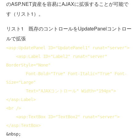
のASP.NET資産を容易にAJAXに拡張することが可能で
す（リスト1）。
リスト1 既存のコントロールをUpdatePanelコントロー
ルで拡張
<
asp:UpdatePanel
ID
="UpdatePanel1" 
runat
="server">
<
asp:Label
ID
="Label2" 
runat
="server" 
BorderStyle
="None"

Font-Bold
="True" 
Font-Italic
="True" 
Font-
Size
="Large"

Text
="AJAXコントロール" 
Width
="194px">
</
asp:Label
>
<
br
 />
<
asp:TextBox
ID
="TextBox2" 
runat
="server">
</
asp:TextBox
>