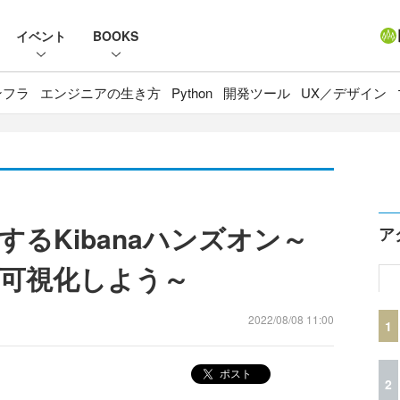
イベント
BOOKS
ンフラ
エンジニアの生き方
Python
開発ツール
UX／デザイン
るKibanaハンズオン～
ア
可視化しよう～
2022/08/08 11:00
1
ポスト
2