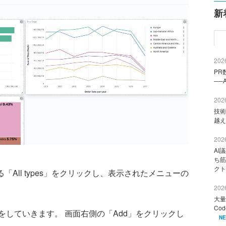
新
2026
PR
──
2026
技術
越え
2026
AI
ち筋
クト
右側にある「All types」をクリックし、表示されたメニューの
2026
大量
Co
していきます。 画面右側の「Add」をクリックし
N