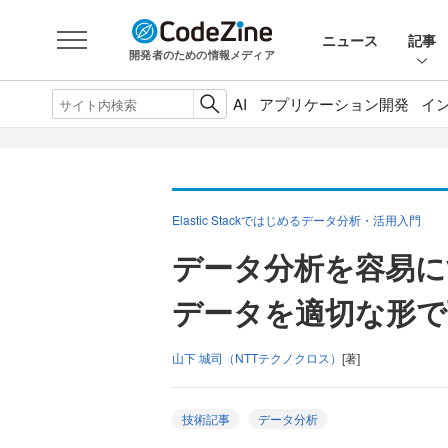
ニュース
記事
開発者のための情報メディア
AI
アプリケーション開発
イ
Elastic Stackではじめるデータ分析・活用入門
データ分析を容易にす
データを適切な形で
山下 城司（NTTテクノクロス）
[著]
技術記事
データ分析