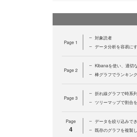
対象読者
Page
1
データ分析を容易に
Kibanaを使い、
Page
2
棒グラフでランキン
折れ線グラフで時系
Page
3
ツリーマップで割合
Page
データを絞り込みで
4
既存のグラフを複製