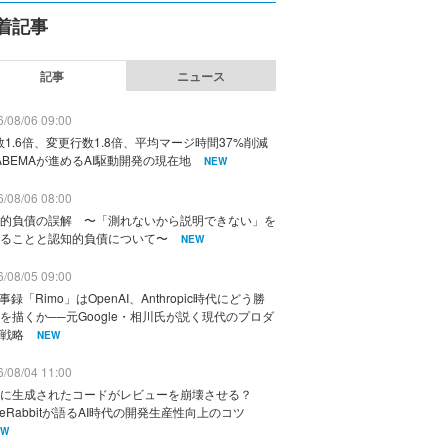
着記事
記事
ニュース
/08/06 09:00
数1.6倍、変更行数1.8倍、平均マージ時間37%削減
ABEMAが進めるAI駆動開発の現在地
NEW
/08/06 08:00
的負債の誤解 〜「測れないから説明できない」を
ることと認知的負債について〜
NEW
/08/05 09:00
議事録「Rimo」はOpenAI、Anthropic時代にどう勝
を描くか──元Google・相川氏が説く現代のプロダ
戦略
NEW
/08/04 11:00
に生成されたコードがレビューを崩壊させる？
deRabbitが語るAI時代の開発生産性向上のコツ
EW