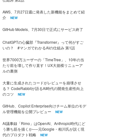
AWS、7月27日週に発表した新機能をまとめて紹
介
NEW
GitHub Models、7月30日で正式にサービス終了
ChatGPTの心臓部『Transformer』って何がすご
いの？ #マンガでわかるAIの仕組み 第1話
世界7000万ユーザーの「TimeTree」、10年の当
たり前を壊して作り直す！UX大規模リニューア
ルの裏側
大量に生成されたコードがレビューを崩壊させ
る？ CodeRabbitが語るAI時代の開発生産性向上
のコツ
NEW
GitHub、Copilot Enterprise向けチーム単位のモデ
ル管理機能を公開プレビュー
NEW
AI議事録「Rimo」はOpenAI、Anthropic時代にど
う勝ち筋を描くか──元Google・相川氏が説く現
代のプロダクト戦略
NEW