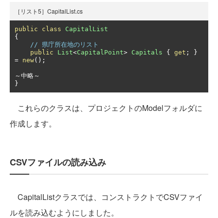
［リスト5］CapitalList.cs
public
class
CapitalList
{
// 県庁所在地のリスト
public
List
<
CapitalPoint
>
Capitals
{
get
;
}
=
new
();
～中略～
}
これらのクラスは、プロジェクトのModelフォルダに
作成します。
CSVファイルの読み込み
CapitalListクラスでは、コンストラクトでCSVファイ
ルを読み込むようにしました。