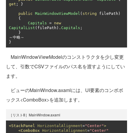
get
;
}
public
MainWindowViewModel
(
string
 filePath
)
{
Capitals
=
new
CapitalList
(
filePath
).
Capitals
;
}
～中略～
}
MainWindowViewModelのコンストラクタを少し変更
して、引数でCSVファイルのパス名を渡すようにしてい
ます。
ビューのMainWindow.axamlには、UI要素のコンボボ
ックス<ComboBox>を追加します。
［リスト8］MainWindow.axaml
<StackPanel
HorizontalAlignment
=
"Center"
>
<ComboBox
HorizontalAlignment
=
"Center"