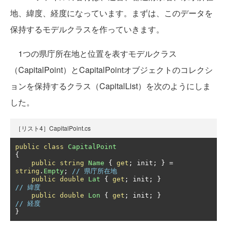
地、緯度、経度になっています。まずは、このデータを
保持するモデルクラスを作っていきます。
1つの県庁所在地と位置を表すモデルクラス
（CapitalPoint）とCapitalPointオブジェクトのコレクシ
ョンを保持するクラス（CapitalList）を次のようにしま
した。
［リスト4］CapitalPoint.cs
public
class
CapitalPoint
{
public
string
Name
{
get
;
 init
;
}
=
string
.
Empty
;
// 県庁所在地
public
double
Lat
{
get
;
 init
;
}
// 緯度
public
double
Lon
{
get
;
 init
;
}
// 経度
}