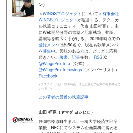
ン）
＜
WINGSプロジェクト
について＞
有限会社
WINGSプロジェクト
が運営する、テクニカ
ル執筆コミュニティ（代表 山田祥寛）。主
にWeb開発分野の書籍／記事執筆、翻訳、
講演等を幅広く手がける。 2026年時点での
登録メンバ
は約50名で、現在も執筆メンバ
を
募集中
。興味のある方は、どしどし応募
頂きたい。
著書
、
記事
多数。
RSS
X:
@WingsPro_info
（公式）、
@WingsPro_info/wings
（メンバーリスト）
Facebook
※プロフィールは、執筆時点、または直近の記事の寄稿時点で
の内容です
この著者の最近の執筆記事
山田 祥寛（ヤマダ ヨシヒロ）
静岡県榛原町生まれ。一橋大学経済学部卒
業後、NECにてシステム企画業務に携わる