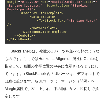
Margin
=
"0,10,0,0"
Name
=
"capitalComboBox"
Items
=
"
{Binding Capitals}"
SelectedItem
=
"{Binding 
Capitalpoint}"
>
<ComboBox.ItemTemplate>
<DataTemplate>
<TextBlock
Text
=
"{Binding Name}"
/>
</DataTemplate>
</ComboBox.ItemTemplate>
</ComboBox>
</StackPanel>
<StackPanel>は、複数のUIパーツを並べる枠のような
ものです。ここではHorizontalAlignment属性にCenterを
指定して、画面の水平位置の中央に表示されるようにし
ています。<StackPanel>内のUIパーツは、デフォルトで
は縦に並びます。各UIパーツは、マージン（間隔）を
Margin属性で、左、上、右、下の順にカンマ区切りで指
定します。