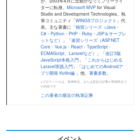
が、2003年4月に念願かなってフリーライ
ターに転身。
Microsoft MVP
for Visual
Studio and Development Technologies。執
筆コミュニティ「
WINGSプロジェクト
」代
表。主な著書に「
独習シリーズ（Java・
C#・Python・PHP・Ruby・JSP＆サーブレ
ットなど）
」「
速習シリーズ（ASP.NET
Core・Vue.js・React・TypeScript・
ECMAScript、Laravelなど）
」「
改訂3版
JavaScript本格入門
」「
これからはじめる
Laravel実践入門
」「
はじめてのAndroidア
プリ開発 Kotlin編
」他、
著書多数
。
※プロフィールは、執筆時点、または直近の記事の寄稿時点で
の内容です
この著者の最近の執筆記事
イベント