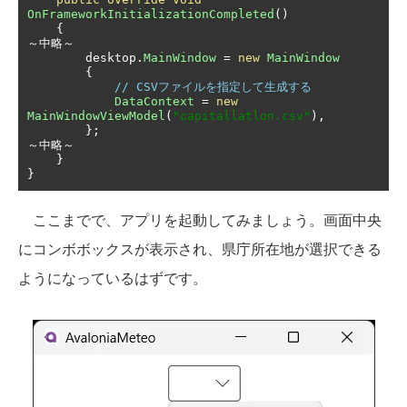
OnFrameworkInitializationCompleted
()
{
～中略～
        desktop
.
MainWindow
=
new
MainWindow
{
// CSVファイルを指定して生成する
DataContext
=
new
MainWindowViewModel
(
"capitallatlon.csv"
),
};
～中略～
}
}
ここまでで、アプリを起動してみましょう。画面中央
にコンボボックスが表示され、県庁所在地が選択できる
ようになっているはずです。