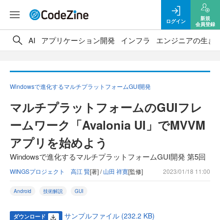
新規
ログイン
会員登録
AI
アプリケーション開発
インフラ
エンジニアの生き
Windowsで進化するマルチプラットフォームGUI開発
マルチプラットフォームのGUIフレ
ームワーク「Avalonia UI」でMVVM
アプリを始めよう
Windowsで進化するマルチプラットフォームGUI開発 第5回
WINGSプロジェクト 高江 賢
[著] /
山田 祥寛
[監修]
2023/01/18 11:00
Android
技術解説
GUI
サンプルファイル (232.2 KB)
ダウンロード