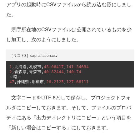
アプリの起動時にCSVファイルから読み込む形にしまし
た。
県庁所在地のCSVファイルは公開されているものを少
し加工し、次のようにしました。
［リスト3］capitallatlon.csv
1
,北海道,札幌市,
43.06417
,
141.34694
2
,青森県,青森市,
40.82444
,
140.74
～略～
47
,沖縄県,那覇市,
26.2125
,
127.68111
文字コードをUTF-8として保存し、プロジェクトフォ
ルダにコピーしておきます。そして、ファイルのプロパ
ティにある「出力ディレクトリにコピー」という項目を
「新しい場合はコピーする」にしておきます。