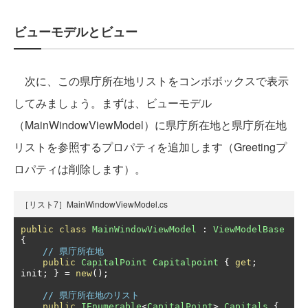
ビューモデルとビュー
次に、この県庁所在地リストをコンボボックスで表示
してみましょう。まずは、ビューモデル
（MainWindowViewModel）に県庁所在地と県庁所在地
リストを参照するプロパティを追加します（Greetingプ
ロパティは削除します）。
［リスト7］MainWindowViewModel.cs
public
class
MainWindowViewModel
:
ViewModelBase
{
// 県庁所在地
public
CapitalPoint
Capitalpoint
{
get
;
init
;
}
=
new
();
// 県庁所在地のリスト
public
IEnumerable
<
CapitalPoint
>
Capitals
{