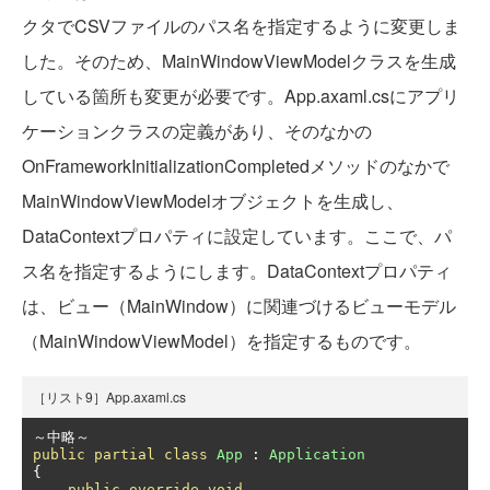
クタでCSVファイルのパス名を指定するように変更しま
した。そのため、MainWindowViewModelクラスを生成
している箇所も変更が必要です。App.axaml.csにアプリ
ケーションクラスの定義があり、そのなかの
OnFrameworkInitializationCompletedメソッドのなかで
MainWindowViewModelオブジェクトを生成し、
DataContextプロパティに設定しています。ここで、パ
ス名を指定するようにします。DataContextプロパティ
は、ビュー（MainWindow）に関連づけるビューモデル
（MainWindowViewModel）を指定するものです。
［リスト9］App.axaml.cs
～中略～
public
partial
class
App
:
Application
{
public
override
void