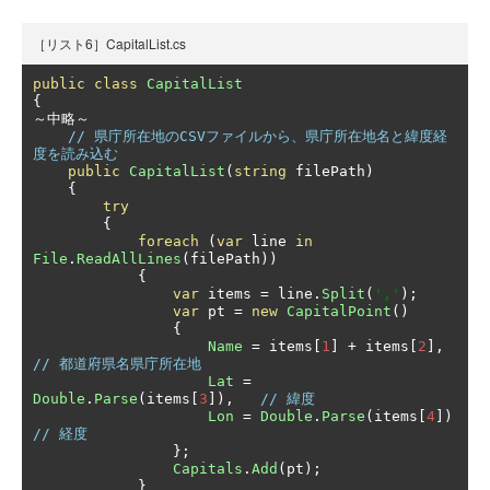
［リスト6］CapitalList.cs
public
class
CapitalList
{
～中略～
// 県庁所在地のCSVファイルから、県庁所在地名と緯度経
度を読み込む
public
CapitalList
(
string
 filePath
)
{
try
{
foreach
(
var
 line 
in
File
.
ReadAllLines
(
filePath
))
{
var
 items 
=
 line
.
Split
(
','
);
var
 pt 
=
new
CapitalPoint
()
{
Name
=
 items
[
1
]
+
 items
[
2
],
// 都道府県名県庁所在地
Lat
=
Double
.
Parse
(
items
[
3
]),
// 緯度
Lon
=
Double
.
Parse
(
items
[
4
])
// 経度
};
Capitals
.
Add
(
pt
);
}