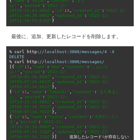
{
"name"
:
"Shino"
,
"content"
:
"また
ね！"
,
"posted"
:
"2022-12-
19T20:55:43.000Z"
,
"id"
:
4
,
"created_at"
:
"2022-12-
19T11:48:30.000Z"
,
"updated_at"
:
"2022-12-
19T11:54:57.635Z"
}
最後に、追加、更新したレコードを削除します。
%
 curl http
:
//localhost:3000/messages/4 -X 
DELETE 
%
 curl http
:
//localhost:3000/messages/
[{
"id"
:
1
,
"name"
:
"Nao"
,
"content"
:
"こんにち
は！"
,
"posted"
:
"2022-12-
19T18:01:34.000Z"
,
"created_at"
:
"2022-12-
19T09:07:34.682Z"
,
"updated_at"
:
"2022-12-
19T09:07:34.682Z"
},
{
"id"
:
2
,
"name"
:
"Takashi"
,
"content"
:
"また来まし
た。"
,
"posted"
:
"2022-12-
19T19:22:23.000Z"
,
"created_at"
:
"2022-12-
19T09:07:34.702Z"
,
"updated_at"
:
"2022-12-
19T09:07:34.702Z"
},
{
"id"
:
3
,
"name"
:
"Yuuta"
,
"content"
:
"大学行ってく
る"
,
"posted"
:
"2022-12-
19T10:10:54.000Z"
,
"created_at"
:
"2022-12-
19T09:07:34.728Z"
,
"updated_at"
:
"2022-12-
19T09:07:34.728Z"
}]
追加したレコード
4
が存在しない