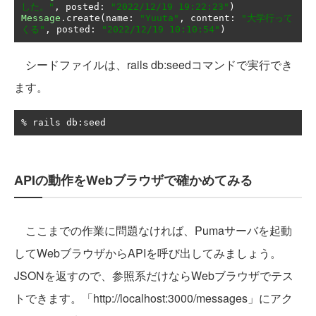
した。"
,
 posted
:
"2022/12/19 19:22:23"
)
Message
.
create
(
name
:
"Yuuta"
,
 content
:
"大学行って
くる"
,
 posted
:
"2022/12/19 10:10:54"
)
シードファイルは、rails db:seedコマンドで実行でき
ます。
%
 rails db
:
seed
APIの動作をWebブラウザで確かめてみる
ここまでの作業に問題なければ、Pumaサーバを起動
してWebブラウザからAPIを呼び出してみましょう。
JSONを返すので、参照系だけならWebブラウザでテス
トできます。「http://localhost:3000/messages」にアク