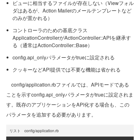
ビューに相当するファイルが存在しない（Viewフォル
ダはあるが、Action Mailerのメールテンプレートなど
のみが置かれる）
コントローラのための基底クラス
ApplicationControllerがActionController::APIを継承す
る（通常はActionController::Base）
config.api_onlyパラメータがtrueに設定される
クッキーなどAPI提供では不要な機能は省かれる
config/application.rbファイルでは、APIモードである
ことを示すconfig.api_onlyパラメータがtrueに設定されま
す。既存のアプリケーションをAPI化する場合も、この
パラメータを追加する必要があります。
リスト config/application.rb