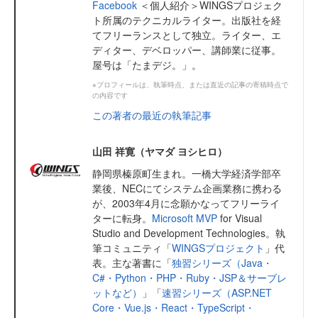
Facebook
＜個人紹介＞WINGSプロジェク
ト所属のテクニカルライター。出版社を経
てフリーランスとして独立。ライター、エ
ディター、デベロッパー、講師業に従事。
屋号は「たまデジ。」。
※プロフィールは、執筆時点、または直近の記事の寄稿時点で
の内容です
この著者の最近の執筆記事
山田 祥寛（ヤマダ ヨシヒロ）
静岡県榛原町生まれ。一橋大学経済学部卒
業後、NECにてシステム企画業務に携わる
が、2003年4月に念願かなってフリーライ
ターに転身。
Microsoft MVP
for Visual
Studio and Development Technologies。執
筆コミュニティ「
WINGSプロジェクト
」代
表。主な著書に「
独習シリーズ（Java・
C#・Python・PHP・Ruby・JSP＆サーブレ
ットなど）
」「
速習シリーズ（ASP.NET
Core・Vue.js・React・TypeScript・