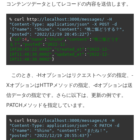
コンテンツデータとしてレコードの内容を送信します。
%
 curl http
:
//localhost:3000/messages/ -H 
"Content-Type: application/json" -X POST -d 
'{"name": "Shino", "content": "晩ご飯どうする？", 
"posted": "2022/12/19 20:45:22"}'
{
"id"
:
4
,
"name"
:
"Shino"
,
"content"
:
"晩ご飯どうす
る？"
,
"posted"
:
"2022-12-
19T20:45:22.000Z"
,
"created_at"
:
"2022-12-
19T11:48:30.000Z"
,
"updated_at"
:
"2022-12-
19T11:48:30.000Z"
}
このとき、-Hオプションはリクエストヘッダの指定、-
XオプションはHTTPメソッドの指定、-dオプションは送
信データの指定です。さらに以下は、更新の例です。
PATCHメソッドを指定しています。
%
 curl http
:
//localhost:3000/messages/4 -H 
"Content-Type: application/json" -X PATCH -d 
'{"name": "Shino", "content": "またね！", 
"posted": "2022/12/19 20:55:43"}'