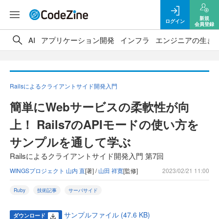
新規
ログイン
会員登録
AI
アプリケーション開発
インフラ
エンジニアの生き
Railsによるクライアントサイド開発入門
簡単にWebサービスの柔軟性が向
上！ Rails7のAPIモードの使い方を
サンプルを通して学ぶ
Railsによるクライアントサイド開発入門 第7回
WINGSプロジェクト 山内 直
[著] /
山田 祥寛
[監修]
2023/02/21 11:00
Ruby
技術記事
サーバサイド
サンプルファイル (47.6 KB)
ダウンロード