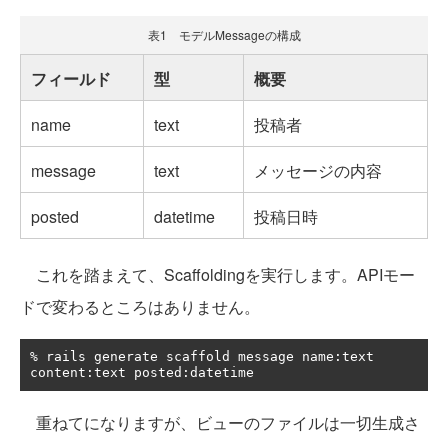
表1 モデルMessageの構成
フィールド
型
概要
name
text
投稿者
message
text
メッセージの内容
posted
datetime
投稿日時
これを踏まえて、Scaffoldingを実行します。APIモー
ドで変わるところはありません。
%
 rails generate scaffold message name
:
text 
content
:
text posted
:
datetime
重ねてになりますが、ビューのファイルは一切生成さ