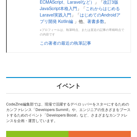
ECMAScript、Laravelなど）
」「
改訂3版
JavaScript本格入門
」「
これからはじめる
Laravel実践入門
」「
はじめてのAndroidア
プリ開発 Kotlin編
」他、
著書多数
。
※プロフィールは、執筆時点、または直近の記事の寄稿時点で
の内容です
この著者の最近の執筆記事
イベント
CodeZine編集部では、現場で活躍するデベロッパーをスターにするための
カンファレンス「Developers Summit」や、エンジニアの生きざまをブース
トするためのイベント「Developers Boost」など、さまざまなカンファレ
ンスを企画・運営しています。