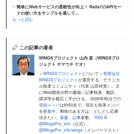
簡単にWebサービスの柔軟性が向上！ Rails7のAPIモー
ドの使い方をサンプルを通して...
もっと読む
この記事の著者
WINGSプロジェクト 山内 直（WINGSプロ
ジェクト ヤマウチ ナオ）
＜
WINGSプロジェクト
について＞
有限会社
WINGSプロジェクト
が運営する、テクニカ
ル執筆コミュニティ（代表 山田祥寛）。主
にWeb開発分野の書籍／記事執筆、翻訳、
講演等を幅広く手がける。 2026年時点での
登録メンバ
は約50名で、現在も執筆メンバ
を
募集中
。興味のある方は、どしどし応募
頂きたい。
著書
、
記事
多数。
RSS
X:
@WingsPro_info
（公式）、
@WingsPro_info/wings
（メンバーリスト）