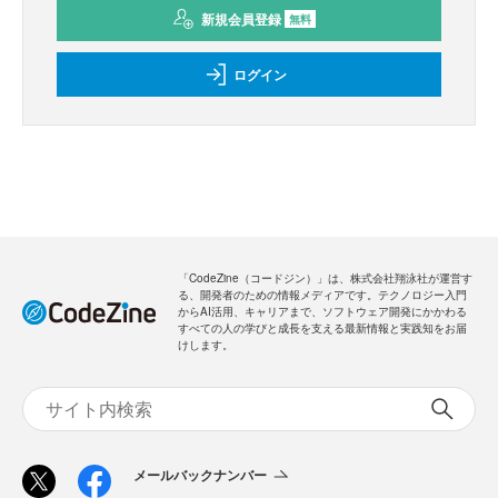
新規会員登録
無料
ログイン
「CodeZine（コードジン）」は、株式会社翔泳社が運営す
る、開発者のための情報メディアです。テクノロジー入門
からAI活用、キャリアまで、ソフトウェア開発にかかわる
すべての人の学びと成長を支える最新情報と実践知をお届
けします。
メールバックナンバー