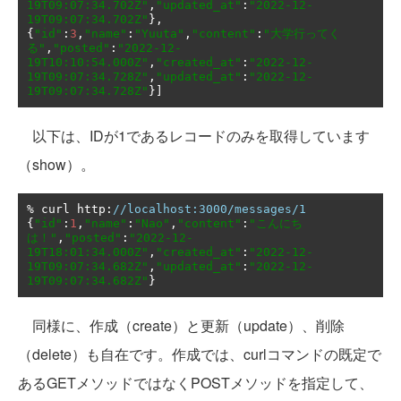
19T09:07:34.702Z"
,
"updated_at"
:
"2022-12-
19T09:07:34.702Z"
},
{
"id"
:
3
,
"name"
:
"Yuuta"
,
"content"
:
"大学行ってく
る"
,
"posted"
:
"2022-12-
19T10:10:54.000Z"
,
"created_at"
:
"2022-12-
19T09:07:34.728Z"
,
"updated_at"
:
"2022-12-
19T09:07:34.728Z"
}]
以下は、IDが1であるレコードのみを取得しています
（show）。
%
 curl http
:
//localhost:3000/messages/1
{
"id"
:
1
,
"name"
:
"Nao"
,
"content"
:
"こんにち
は！"
,
"posted"
:
"2022-12-
19T18:01:34.000Z"
,
"created_at"
:
"2022-12-
19T09:07:34.682Z"
,
"updated_at"
:
"2022-12-
19T09:07:34.682Z"
}
同様に、作成（create）と更新（update）、削除
（delete）も自在です。作成では、curlコマンドの既定で
あるGETメソッドではなくPOSTメソッドを指定して、