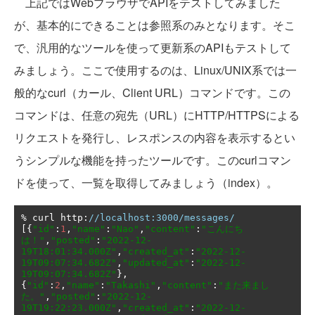
上記ではWebブラウザでAPIをテストしてみました
が、基本的にできることは参照系のみとなります。そこ
で、汎用的なツールを使って更新系のAPIもテストして
みましょう。ここで使用するのは、Linux/UNIX系では一
般的なcurl（カール、Client URL）コマンドです。この
コマンドは、任意の宛先（URL）にHTTP/HTTPSによる
リクエストを発行し、レスポンスの内容を表示するとい
うシンプルな機能を持ったツールです。このcurlコマン
ドを使って、一覧を取得してみましょう（index）。
%
 curl http
:
//localhost:3000/messages/
[{
"id"
:
1
,
"name"
:
"Nao"
,
"content"
:
"こんにち
は！"
,
"posted"
:
"2022-12-
19T18:01:34.000Z"
,
"created_at"
:
"2022-12-
19T09:07:34.682Z"
,
"updated_at"
:
"2022-12-
19T09:07:34.682Z"
},
{
"id"
:
2
,
"name"
:
"Takashi"
,
"content"
:
"また来まし
た。"
,
"posted"
:
"2022-12-
19T19:22:23.000Z"
,
"created_at"
:
"2022-12-