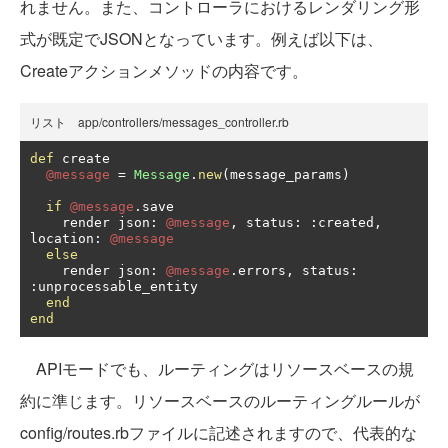
れません。また、コントローラにおけるレンダリング形
式が既定でJSONとなっています。例えば以下は、
Createアクションメソッドの内容です。
リスト app/controllers/messages_controller.rb
def
 create

@message
=
Message
.
new
(
message_params
)
if
@message
.
save

    render json
:
@message
,
 status
:
:
created
,
location
:
@message
else
    render json
:
@message
.
errors
,
 status
:
:
unprocessable_entity

end
end
APIモードでも、ルーティングはリソースベースの規
約に準じます。リソースベースのルーティングルールが
config/routes.rbファイルに記述されますので、代表的な