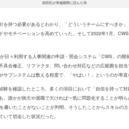
添田氏が準備期間に読んだ本
針を持つ必要があるとわかり、「どういうチームにすべきか」
チベーションを高めていった。そして2022年1月、CWS Dep
方々が日々利用する人事関連の申請・照会システム「CWS」の開発保
不具合修正、リファクタ、問い合わせ対応などの広範囲を担当
やサブシステムは数える程度で、「やばい！」というのが率直
験を確認したところ、多くの項目において「自信を持って対
も。誰かが病欠や退職で欠ければ一気に問題化することが明ら
ドを書いたことがないことが判明。そうしたことからスキルの
ていて切迫した状況だった。