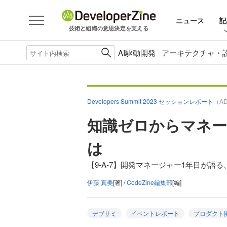
ニュース
記
技術と組織の意思決定を支える
AI駆動開発
アーキテクチャ・
Developers Summit 2023 セッションレポート
（A
知識ゼロからマネー
は
【9-A-7】開発マネージャー1年目が語
伊藤 真美
[著] /
CodeZine編集部
[編]
デブサミ
イベントレポート
プロダクト