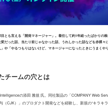
言える「開発マネージャー」。着任して約1年経ったばかりの株式会社Works
は大変だった話、当たり前じゃなかった話、うれしかった話などを赤裸々
人」や「やるつもりはないけど、マネージャーになったときにうまくや
たチームの穴とは
ntelligenceの添田 雅規 氏。同社製品の「COMPANY Web S
給与（CJK）」のプロダクト開発などを経験し、新規の“キラキ