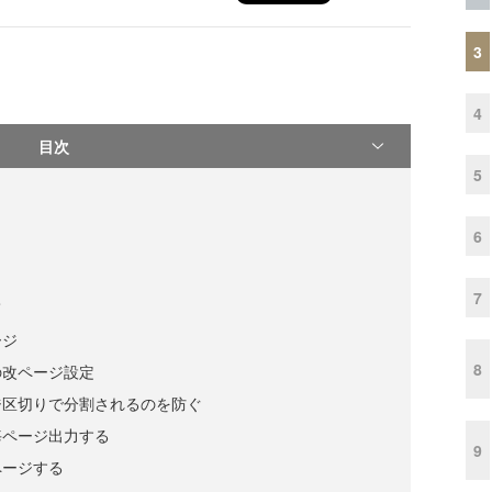
3
4
目次
5
6
7
て
ージ
8
の改ページ設定
ジ区切りで分割されるのを防ぐ
毎ページ出力する
9
ページする