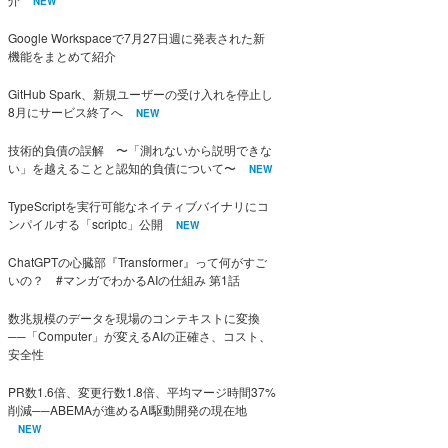
NEW
Google Workspaceで7月27日週に発表された新
機能をまとめて紹介
GitHub Spark、新規ユーザーの受け入れを停止し
8月にサービス終了へ
NEW
技術的負債の誤解 〜「測れないから説明できな
い」を越えることと認知的負債について〜
NEW
TypeScriptを実行可能なネイティブバイナリにコ
ンパイルする「scriptc」公開
NEW
ChatGPTの心臓部『Transformer』って何がすご
いの？ #マンガでわかるAIの仕組み 第1話
数兆規模のデータを現場のコンテキストに変換
──「Computer」が変えるAIの正確さ、コスト、
安全性
PR数1.6倍、変更行数1.8倍、平均マージ時間37%
削減──ABEMAが進めるAI駆動開発の現在地
NEW