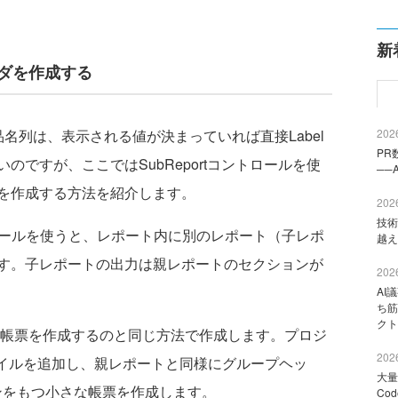
新
ッダを作成する
列は、表示される値が決まっていれば直接Label
2026
PR
ですが、ここではSubReportコントロールを使
──
を作成する方法を紹介します。
2026
技術
rtコントロールを使うと、レポート内に別のレポート（子レポ
越え
す。子レポートの出力は親レポートのセクションが
2026
AI
ち筋
クト
orts帳票を作成するのと同じ方法で作成します。プロジ
2026
3.0ファイルを追加し、親レポートと同様にグループヘッ
大量
ョンをもつ小さな帳票を作成します。
Co