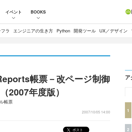
イベント
BOOKS
ンフラ
エンジニアの生き方
Python
開発ツール
UX／デザイン
eReports帳票－改ページ制御
ア
2007年度版）
ンプル帳票
1
2007/10/05 14:00
2
ポスト