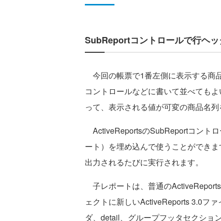
SubReportコントロールで行ヘ
今回の帳票で1番左側に表示する商品名
コントロールなどに書いて並べてもよいの
って、表示される値が可変の商品名列
ActiveReportsのSubRepo
ート）を埋め込んで使うことができま
出力されるたびに実行されます。
子レポートは、普通のActiveRep
ェクトに新しいActiveReports 
ダ、detail、グループフッタセクシ