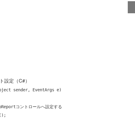
ント設定（C#）
bject
 sender, EventArgs e)

Reportコントロールへ設定する
);
