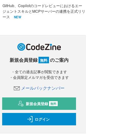
GitHub、Copilotのコードレビューにおけるエー
ジェントスキルとMCPサーバーの連携を正式リリ
ース
NEW
新規会員登録
のご案内
無料
・全ての過去記事が閲覧できます
・会員限定メルマガを受信できます
メールバックナンバー
新規会員登録
無料
ログイン