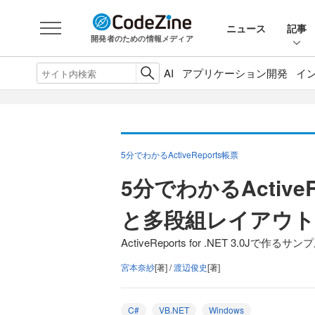
ニュース
記事
開発者のための情報メディア
AI
アプリケーション開発
イ
5分でわかるActiveReports帳票
5分でわかるActiv
と多段組レイアウト（
ActiveReports for .NET 3.0Jで作るサ
宮本奈紗
[著] /
渡辺俊史
[著]
C#
VB.NET
Windows