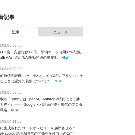
着記事
記事
ニュース
/08/06 09:00
数1.6倍、変更行数1.8倍、平均マージ時間37%削減
ABEMAが進めるAI駆動開発の現在地
NEW
/08/06 08:00
的負債の誤解 〜「測れないから説明できない」を
ることと認知的負債について〜
NEW
/08/05 09:00
議事録「Rimo」はOpenAI、Anthropic時代にどう勝
を描くか──元Google・相川氏が説く現代のプロダ
戦略
NEW
/08/04 11:00
に生成されたコードがレビューを崩壊させる？
deRabbitが語るAI時代の開発生産性向上のコツ