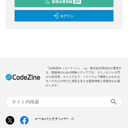
新規会員登録
無料
ログイン
「CodeZine（コードジン）」は、株式会社翔泳社が運営す
る、開発者のための情報メディアです。テクノロジー入門
からAI活用、キャリアまで、ソフトウェア開発にかかわる
すべての人の学びと成長を支える最新情報と実践知をお届
けします。
メールバックナンバー