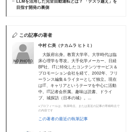
LLMを活用した完全自動運転とは？ 「テスラ越え」を
目指す開発の裏側
この記事の著者
中村 仁美（ナカムラ ヒトミ）
大阪府出身。教育大学卒。大学時代は臨
床心理学を専攻。大手化学メーカー、日経
BP社、ITに特化したコンテンツサービス＆
プロモーション会社を経て、2002年、フリ
ーランス編集＆ライターとして独立。現在
はIT、キャリアというテーマを中心に活動
中。IT記者会所属。趣味は読書、ドライ
ブ、城探訪（日本の城）。...
※プロフィールは、執筆時点、または直近の記事の寄稿時点で
の内容です
この著者の最近の執筆記事