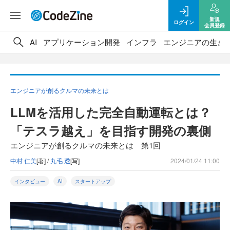
新規
ログイン
会員登録
AI
アプリケーション開発
インフラ
エンジニアの生き
エンジニアが創るクルマの未来とは
LLMを活用した完全自動運転とは？
「テスラ越え」を目指す開発の裏側
エンジニアが創るクルマの未来とは 第1回
中村 仁美
[著] /
丸毛 透
[写]
2024/01/24 11:00
インタビュー
AI
スタートアップ