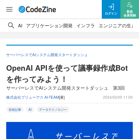
新規
ログイン
会員登録
AI
アプリケーション開発
インフラ
エンジニアの生き
サーバーレスでAIシステム開発スタートダッシュ
OpenAI APIを使って議事録作成Bot
を作ってみよう！
サーバーレスでAIシステム開発スタートダッシュ 第3回
株式会社ブリューアス AI-TEAM
[著]
2024/03/05 11:00
技術記事
AI
データテクノロジー