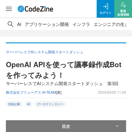
新規
ログイン
会員登録
AI
アプリケーション開発
インフラ
エンジニアの生き
サーバーレスでAIシステム開発スタートダッシュ
OpenAI APIを使って議事録作成Bot
を作ってみよう！
サーバーレスでAIシステム開発スタートダッシュ 第3回
株式会社ブリューアス AI-TEAM
[著]
2024/03/05 11:00
技術記事
AI
データテクノロジー
目次