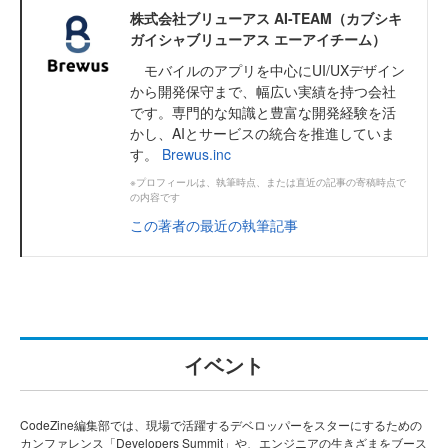
株式会社ブリューアス AI-TEAM（カブシキ
ガイシャブリューアス エーアイチーム）
モバイルのアプリを中心にUI/UXデザイン
から開発保守まで、幅広い実績を持つ会社
です。専門的な知識と豊富な開発経験を活
かし、AIとサービスの統合を推進していま
す。
Brewus.inc
※プロフィールは、執筆時点、または直近の記事の寄稿時点で
の内容です
この著者の最近の執筆記事
イベント
CodeZine編集部では、現場で活躍するデベロッパーをスターにするための
カンファレンス「Developers Summit」や、エンジニアの生きざまをブース