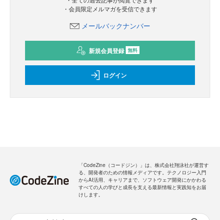
・会員限定メルマガを受信できます
メールバックナンバー
新規会員登録
無料
ログイン
「CodeZine（コードジン）」は、株式会社翔泳社が運営す
る、開発者のための情報メディアです。テクノロジー入門
からAI活用、キャリアまで、ソフトウェア開発にかかわる
すべての人の学びと成長を支える最新情報と実践知をお届
けします。