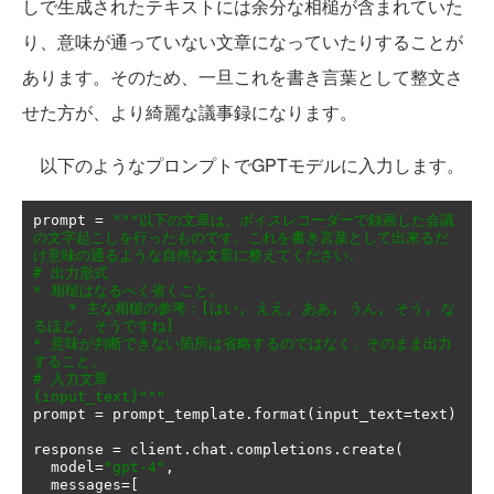
しで生成されたテキストには余分な相槌が含まれていた
り、意味が通っていない文章になっていたりすることが
あります。そのため、一旦これを書き言葉として整文さ
せた方が、より綺麗な議事録になります。
以下のようなプロンプトでGPTモデルに入力します。
prompt 
=
"""以下の文章は、ボイスレコーダーで録画した会議
の文字起こしを行ったものです。これを書き言葉として出来るだ
け意味の通るような自然な文章に整えてください。

# 出力形式

* 相槌はなるべく省くこと。

    * 主な相槌の参考：[はい, ええ, ああ, うん, そう, な
るほど, そうですね]

* 意味が判断できない箇所は省略するのではなく、そのまま出力
すること。

# 入力文章

{input_text}"""
prompt 
=
 prompt_template
.
format
(
input_text
=
text
)
response 
=
 client
.
chat
.
completions
.
create
(
  model
=
"gpt-4"
,
  messages
=[