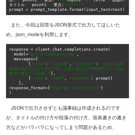
タイトル
","
point1
":"
要点
2
"}}}}"""
prompt 
=
 prompt_template
.
format
(
input_text
=
text
)
また、今回は回答をJSON形式で出力してほしいた
め、json_modeを利用します。
response 
=
 client
.
chat
.
completions
.
create
(
  model
=
"gpt-4-1106-preview"
,
  messages
=[
{
"role"
:
"system"
,
"content"
:
"あなたは議
事録作成のスペシャリストで、文章の要点をJSON形式でまとめる
能力に優れています。"
},
{
"role"
:
"user"
,
"content"
:
 prompt
}
],
response_format
={
"type"
:
"json_object"
}
)
JSONで出力させずとも議事録は作成されるのです
が、タイトルの付け方や段落の付け方、箇条書きの書き
方などがバラバラになってしまう問題があるため、