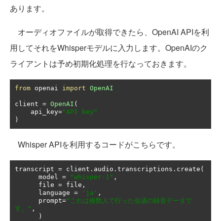
あります。
オーディオファイルが取得できたら、OpenAI APIを利
用してそれをWhisperモデルに入力します。OpenAIのク
ライアントは予め初期化処理を行なっておきます。
from
 openai 
import
OpenAI
client 
=
OpenAI
(
    api_key
=
"API key"
)
Whisper APIを利用するコードがこちらです。
transcript 
=
 client
.
audio
.
transcriptions
.
create
(
      model 
=
"whisper-1"
,
      file 
=
 file
,
      language 
=
'ja'
,
      prompt
=
"これは複数人で行った会議の録音データで
す。"
,
)