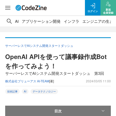
新規
ログイン
会員登録
AI
アプリケーション開発
インフラ
エンジニアの生き
サーバーレスでAIシステム開発スタートダッシュ
OpenAI APIを使って議事録作成Bot
を作ってみよう！
サーバーレスでAIシステム開発スタートダッシュ 第3回
株式会社ブリューアス AI-TEAM
[著]
2024/03/05 11:00
技術記事
AI
データテクノロジー
目次