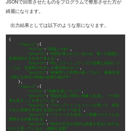
JSONで回答させたものをプログラムで整形させた方が
綺麗になります。
出力結果としては以下のような形になります。
{
"topic1"
:{
"title"
:
"課題と方針"
,
"point1"
:
"時間が限られているため、個々の課題に
直接対処する方向で考える"
,
"point2"
:
"特にブラッシュアップが必要な内容につ
いては、直接呼び出すしか選択肢がない"
,
"point3"
:
"画像周りの作業が残っており、画像生成
に関するAPIの準備が必要か検討中"
},
"topic2"
:{
"title"
:
"画像生成について"
,
"point1"
:
"商品生成と同時に画像も生成し、その結
果を返すことを考えている"
,
"point2"
:
"プロンプトとジェイソンを用いて、指定
された画像を作成する流れを作りつつある"
,
"point3"
:
"パラメータを追加して画像のスタイルを
調整する必要がある"
,
"point4"
:
"現在の方法が良好な結果を得るためのも
のだと思っているが、調整が必要"