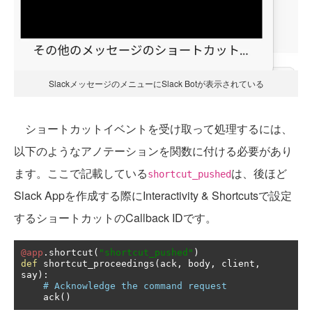
SlackメッセージのメニューにSlack Botが表示されている
ショートカットイベントを受け取って処理するには、
以下のようなアノテーションを関数に付ける必要があり
ます。ここで記載している
は、後ほど
shortcut_pushed
Slack Appを作成する際にInteractivity & Shortcutsで設定
するショートカットのCallback IDです。
@app
.
shortcut
(
"shortcut_pushed"
)
def
 shortcut_proceedings
(
ack
,
 body
,
 client
,
say
):
# Acknowledge the command request
    ack
()