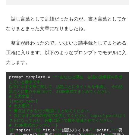
話し言葉として乱雑だったものが、書き言葉としてか
なりまとまった文章になりましたね。
整文が終わったので、いよいよ議事録としてまとめる
工程に入ります。以下のようなプロンプトでモデルに入
力します。
prompt_template 
=
"""あなたは現在、会議の議事録を作成
している最中です。

以下に示す文章に関して、話題ごとにタイトルを作成し、その話
題ごとに要点を紐づけて、JSON形式でまとめてください。

# 入力文章：

{input_text}

# 出力形式：

* 要点はできるだけ簡潔にまとめてください。

* 次に示すJSONの形式で出力してください。topicとpointはリ
ストになっており、必要に応じて数を増減させてください。

# JSON形式のテンプレート

{{"
topic1
":{{"
title
":"
話題のタイトル
","
point1
":"
要
点
1
","
point2
":"
要点
2
"}},"
topic2
":{{"
title
":"
話題の