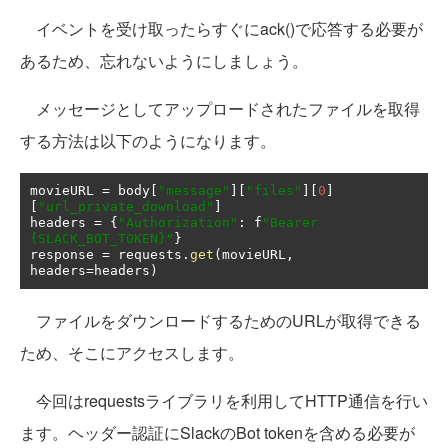
イベントを受け取ったらすぐにack()で応答する必要が
あるため、忘れないようにしましょう。
メッセージとしてアップロードされたファイルを取得
する方法は以下のようになります。
movieURL 
=
 body
[
"message"
][
"files"
][
0
]
[
"url_private_download"
]
headers 
=
{
"Authorization"
:
 f
"Bearer 
{SLACK_BOT_TOKEN}"
}
response 
=
 requests
.
get
(
movieURL
,
headers
=
headers
)
ファイルをダウンロードするためのURLが取得できる
ため、そこにアクセスします。
今回はrequestsライブラリを利用してHTTP通信を行い
ます。ヘッダー認証にSlackのBot tokenを含める必要が