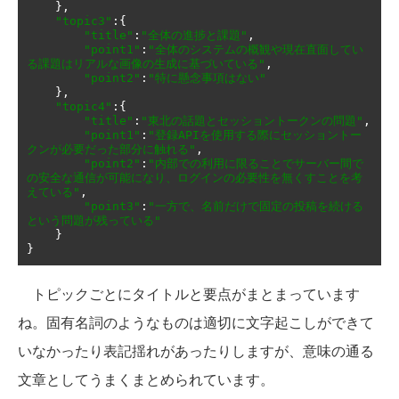
},
"topic3"
:{
"title"
:
"全体の進捗と課題"
,
"point1"
:
"全体のシステムの概観や現在直面してい
る課題はリアルな画像の生成に基づいている"
,
"point2"
:
"特に懸念事項はない"
},
"topic4"
:{
"title"
:
"東北の話題とセッショントークンの問題"
,
"point1"
:
"登録APIを使用する際にセッショントー
クンが必要だった部分に触れる"
,
"point2"
:
"内部での利用に限ることでサーバー間で
の安全な通信が可能になり、ログインの必要性を無くすことを考
えている"
,
"point3"
:
"一方で、名前だけで固定の投稿を続ける
という問題が残っている"
}
}
トピックごとにタイトルと要点がまとまっています
ね。固有名詞のようなものは適切に文字起こしができて
いなかったり表記揺れがあったりしますが、意味の通る
文章としてうまくまとめられています。