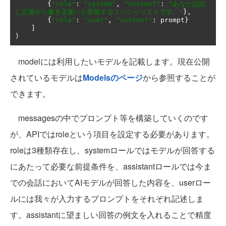
{
"role"
:
"system"
,
"content"
:
"あなたは話
し言葉から書き言葉へと変換するスペシャリストです。"
},
{
"role"
:
"user"
,
"content"
:
 prompt
}
]
)
modelには利用したいモデルを記載します。現在公開
されているモデルは
Modelsのページ
から参照することが
できます。
messagesの中でプロンプト等を構築していくのです
が、APIではroleという項目を設定する必要があります。
roleは3種類存在し、systemロールではモデルが回答する
にあたって必要な前提条件を、assistantロールでは今ま
での会話においてAIモデルが回答した内容を、userロー
ルには我々が入力するプロンプトをそれぞれ記述しま
す。assistantに望ましい回答の例文を入れることで精度