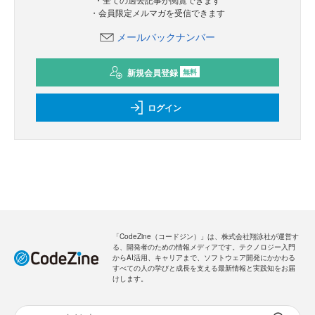
・会員限定メルマガを受信できます
メールバックナンバー
新規会員登録
無料
ログイン
「CodeZine（コードジン）」は、株式会社翔泳社が運営す
る、開発者のための情報メディアです。テクノロジー入門
からAI活用、キャリアまで、ソフトウェア開発にかかわる
すべての人の学びと成長を支える最新情報と実践知をお届
けします。