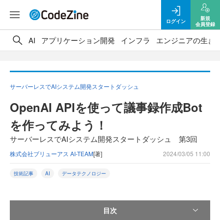
新規
ログイン
会員登録
AI
アプリケーション開発
インフラ
エンジニアの生き
サーバーレスでAIシステム開発スタートダッシュ
OpenAI APIを使って議事録作成Bot
を作ってみよう！
サーバーレスでAIシステム開発スタートダッシュ 第3回
株式会社ブリューアス AI-TEAM
[著]
2024/03/05 11:00
技術記事
AI
データテクノロジー
目次