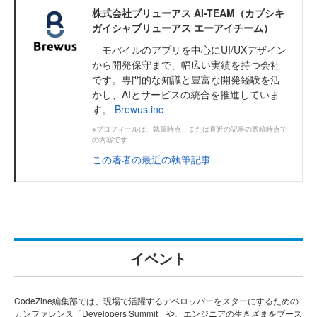
株式会社ブリューアス AI-TEAM（カブシキ
ガイシャブリューアス エーアイチーム）
モバイルのアプリを中心にUI/UXデザイン
から開発保守まで、幅広い実績を持つ会社
です。専門的な知識と豊富な開発経験を活
かし、AIとサービスの統合を推進していま
す。
Brewus.inc
※プロフィールは、執筆時点、または直近の記事の寄稿時点で
の内容です
この著者の最近の執筆記事
イベント
CodeZine編集部では、現場で活躍するデベロッパーをスターにするための
カンファレンス「Developers Summit」や、エンジニアの生きざまをブース