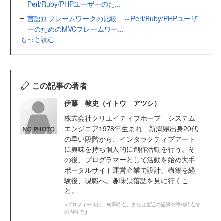
Perl/Ruby/PHPユーザーのた...
言語別フレームワークの比較 ～Perl/Ruby/PHPユーザ
ーのためのMVCフレームワー...
もっと読む
この記事の著者
伊藤 敦史（イトウ アツシ）
株式会社クリエイティブホープ システム
エンジニア1978年生まれ 新潟県出身20代
の早い段階から、インタラクティブアート
に興味を持ち個人的に創作活動を行う。そ
の後、プログラマーとして活動を始め大手
ポータルサイト運営企業で設計、構築を経
験後、現職へ。趣味は落語を見に行くこ
と。
※プロフィールは、執筆時点、または直近の記事の寄稿時点で
の内容です