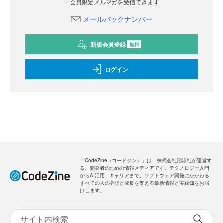
・会員限定メルマガを受信できます
メールバックナンバー
新規会員登録
無料
ログイン
「CodeZine（コードジン）」は、株式会社翔泳社が運営す
る、開発者のための情報メディアです。テクノロジー入門
からAI活用、キャリアまで、ソフトウェア開発にかかわる
すべての人の学びと成長を支える最新情報と実践知をお届
けします。