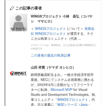
この記事の著者
WINGSプロジェクト 小林 昌弘（コバヤ
シ マサヒロ）
＜
WINGSプロジェクト
について＞
有限会
社 WINGSプロジェクト
が運営する、テク
ニカル執筆コミュニティ（代表 ...
※プロフィールは、執筆時点、または直近の記事の寄稿時点で
の内容です
この著者の最近の執筆記事
山田 祥寛（ヤマダ ヨシヒロ）
静岡県榛原町生まれ。一橋大学経済学部卒
業後、NECにてシステム企画業務に携わる
が、2003年4月に念願かなってフリーライ
ターに転身。
Microsoft MVP
for Visual
Studio and Development Technologies。執
筆コミュニティ「
WINGSプロジェクト
」代
表。主な著書に「
独習シリーズ（Java・