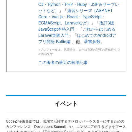
C#・Python・PHP・Ruby・JSP＆サーブレ
ットなど）
」「
速習シリーズ（ASP.NET
Core・Vue.js・React・TypeScript・
ECMAScript、Laravelなど）
」「
改訂3版
JavaScript本格入門
」「
これからはじめる
Laravel実践入門
」「
はじめてのAndroidア
プリ開発 Kotlin編
」他、
著書多数
。
※プロフィールは、執筆時点、または直近の記事の寄稿時点で
の内容です
この著者の最近の執筆記事
イベント
CodeZine編集部では、現場で活躍するデベロッパーをスターにするための
カンファレンス「Developers Summit」や、エンジニアの生きざまをブース
トするためのイベント「Developers Boost」など、さまざまなカンファレ