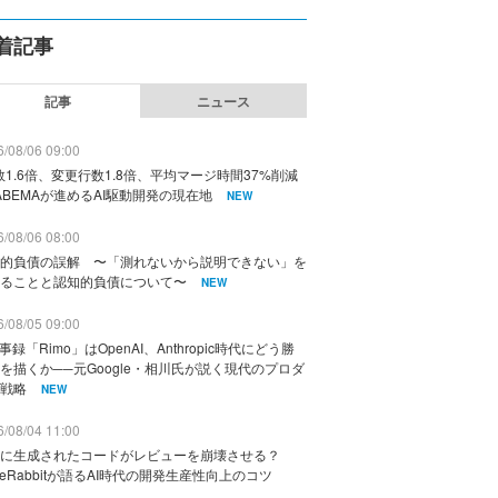
着記事
記事
ニュース
/08/06 09:00
数1.6倍、変更行数1.8倍、平均マージ時間37%削減
ABEMAが進めるAI駆動開発の現在地
NEW
/08/06 08:00
的負債の誤解 〜「測れないから説明できない」を
ることと認知的負債について〜
NEW
/08/05 09:00
議事録「Rimo」はOpenAI、Anthropic時代にどう勝
を描くか──元Google・相川氏が説く現代のプロダ
戦略
NEW
/08/04 11:00
に生成されたコードがレビューを崩壊させる？
deRabbitが語るAI時代の開発生産性向上のコツ