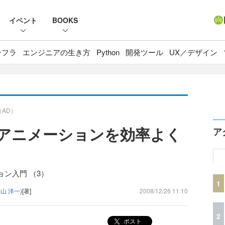
イベント
BOOKS
ンフラ
エンジニアの生き方
Python
開発ツール
UX／デザイン
（AD）
アプリでアニメーションを効率よく
ア
ション入門 （3）
1
山 洋一)
[著]
2008/12/26 11:10
2
ポスト