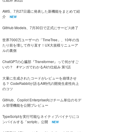
AWS、7月27日週に発表した新機能をまとめて紹
介
NEW
GitHub Models、7月30日で正式にサービス終了
世界7000万ユーザーの「TimeTree」、10年の当
たり前を壊して作り直す！UX大規模リニューア
ルの裏側
ChatGPTの心臓部『Transformer』って何がすご
いの？ #マンガでわかるAIの仕組み 第1話
大量に生成されたコードがレビューを崩壊させ
る？ CodeRabbitが語るAI時代の開発生産性向上
のコツ
GitHub、Copilot Enterprise向けチーム単位のモデ
ル管理機能を公開プレビュー
TypeScriptを実行可能なネイティブバイナリにコ
ンパイルする「scriptc」公開
NEW