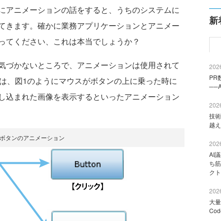
にアニメーションの話をすると、うちのシステムに
新
てきます。確かに業務アプリケーションとアニメー
ってください、これは本当でしょうか？
気づかないところで、アニメーションは使用されて
2026
PR
などは、図1のようにマウスがボタンの上に乗った時に
──
し込まれた画像を表示するといったアニメーション
2026
技術
越え
 ボタンのアニメーション
2026
AI
ち筋
クト
2026
大量
Co