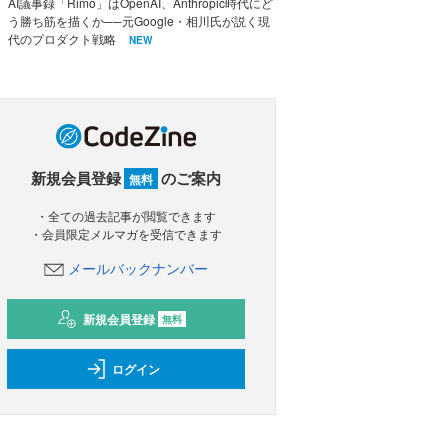
AI議事録「Rimo」はOpenAI、Anthropic時代にど
う勝ち筋を描くか──元Google・相川氏が説く現
代のプロダクト戦略
NEW
新規会員登録
のご案内
無料
・全ての過去記事が閲覧できます
・会員限定メルマガを受信できます
メールバックナンバー
新規会員登録
無料
ログイン