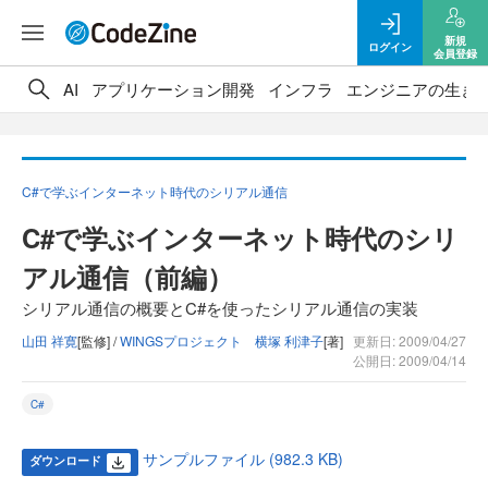
新規
ログイン
会員登録
AI
アプリケーション開発
インフラ
エンジニアの生き
C#で学ぶインターネット時代のシリアル通信
C#で学ぶインターネット時代のシリ
アル通信（前編）
シリアル通信の概要とC#を使ったシリアル通信の実装
山田 祥寛
[監修] /
WINGSプロジェクト 横塚 利津子
[著]
更新日: 2009/04/27
公開日: 2009/04/14
C#
サンプルファイル (982.3 KB)
ダウンロード