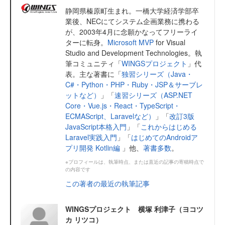
静岡県榛原町生まれ。一橋大学経済学部卒
業後、NECにてシステム企画業務に携わる
が、2003年4月に念願かなってフリーライ
ターに転身。
Microsoft MVP
for Visual
Studio and Development Technologies。執
筆コミュニティ「
WINGSプロジェクト
」代
表。主な著書に「
独習シリーズ（Java・
C#・Python・PHP・Ruby・JSP＆サーブレ
ットなど）
」「
速習シリーズ（ASP.NET
Core・Vue.js・React・TypeScript・
ECMAScript、Laravelなど）
」「
改訂3版
JavaScript本格入門
」「
これからはじめる
Laravel実践入門
」「
はじめてのAndroidア
プリ開発 Kotlin編
」他、
著書多数
。
※プロフィールは、執筆時点、または直近の記事の寄稿時点で
の内容です
この著者の最近の執筆記事
WINGSプロジェクト 横塚 利津子（ヨコツ
カ リツコ）