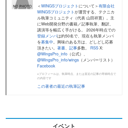
＜
WINGSプロジェクト
について＞
有限会社
WINGSプロジェクト
が運営する、テクニカ
ル執筆コミュニティ（代表 山田祥寛）。主
にWeb開発分野の書籍／記事執筆、翻訳、
講演等を幅広く手がける。 2026年時点での
登録メンバ
は約50名で、現在も執筆メンバ
を
募集中
。興味のある方は、どしどし応募
頂きたい。
著書
、
記事
多数。
RSS
X:
@WingsPro_info
（公式）、
@WingsPro_info/wings
（メンバーリスト）
Facebook
※プロフィールは、執筆時点、または直近の記事の寄稿時点で
の内容です
この著者の最近の執筆記事
イベント