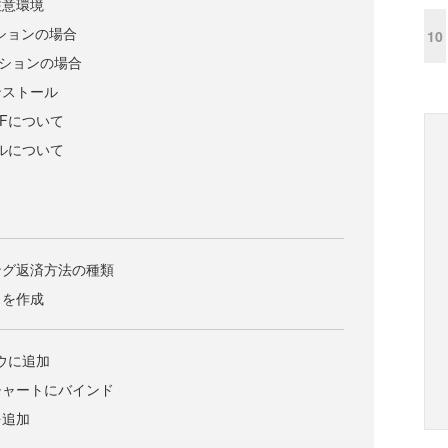
注意環境
ーションの場合
10
ケーションの場合
ンストール
 WPFについて
ールについて
ング返済方法の種類
スを作成
ドウに追加
チャートにバインド
を追加