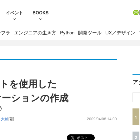
イベント
BOOKS
ンフラ
エンジニアの生き方
Python
開発ツール
UX／デザイン
トを使用した
ア
リケーションの作成
う
1
 大然
[著]
2009/04/08 14:00
2
ポスト