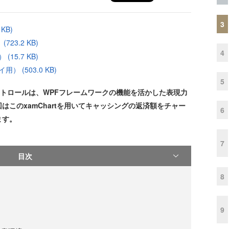
3
KB)
23.2 KB)
4
15.7 KB)
 (503.0 KB)
5
Chartコントロールは、WPFフレームワークの機能を活かした表現力
このxamChartを用いてキャッシングの返済額をチャー
6
ます。
7
目次
8
9