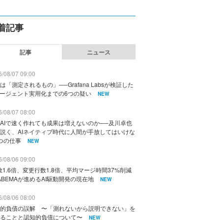
着記事
記事
ニュース
/08/07 09:00
は「測定されるもの」──Grafana Labsが検証した
エージェント実用化までの6つの疑い
NEW
/08/07 08:00
AIで速く作れても成果は増えないのか──及川卓也
説く、AIネイティブ時代に人間が手放してはいけな
つの仕事
NEW
/08/06 09:00
数1.6倍、変更行数1.8倍、平均マージ時間37%削減
ABEMAが進めるAI駆動開発の現在地
NEW
/08/06 08:00
的負債の誤解 〜「測れないから説明できない」を
ることと認知的負債について〜
NEW