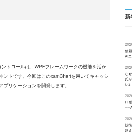
新
2026
信頼
AI
amChartコントロールは、WPFフレームワークの機能を活か
2026
なぜ
ントです。今回はこのxamChartを用いてキャッシ
氏が
い2
アプリケーションを開発します。
2026
PR
──
2026
技術
越え