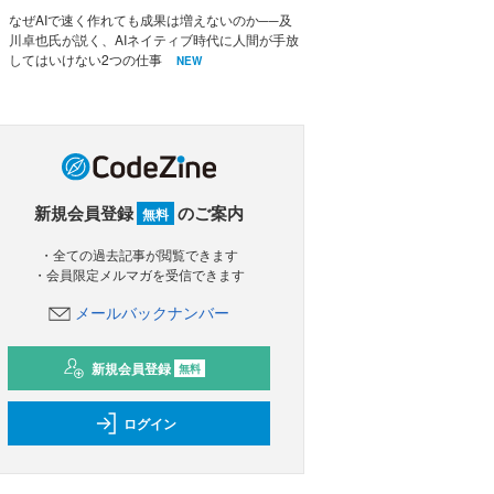
なぜAIで速く作れても成果は増えないのか──及
川卓也氏が説く、AIネイティブ時代に人間が手放
してはいけない2つの仕事
NEW
新規会員登録
のご案内
無料
・全ての過去記事が閲覧できます
・会員限定メルマガを受信できます
メールバックナンバー
新規会員登録
無料
ログイン