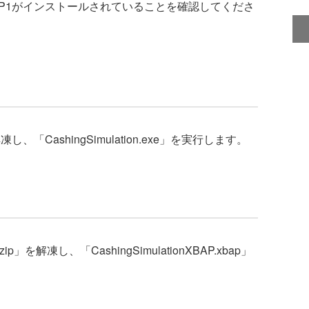
3.5 SP1がインストールされていることを確認してくださ
」を解凍し、「CashingSimulation.exe」を実行します。
y.zip」を解凍し、「CashingSimulationXBAP.xbap」