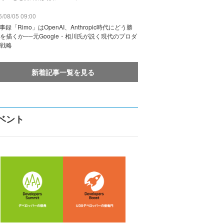
/08/05 09:00
議事録「Rimo」はOpenAI、Anthropic時代にどう勝
を描くか──元Google・相川氏が説く現代のプロダ
戦略
新着記事一覧を見る
ベント