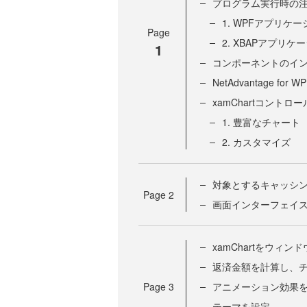
プログラム実行時の
1. WPFアプリケ
Page
2. XBAPアプリ
1
コンポーネントのイ
NetAdvantage for
xamChartコントロ
1. 豊富なチャート
2. カスタマイズ
対象とするキャッシ
Page
2
画面インターフェイ
xamChartをウィン
返済金額を計算し、
Page
3
アニメーション効果
テーマを設定