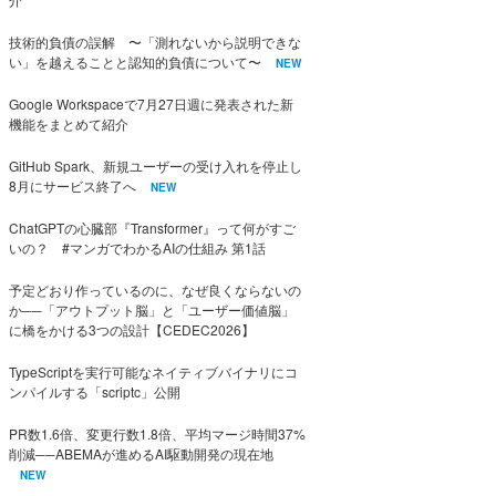
技術的負債の誤解 〜「測れないから説明できな
い」を越えることと認知的負債について〜
NEW
Google Workspaceで7月27日週に発表された新
機能をまとめて紹介
GitHub Spark、新規ユーザーの受け入れを停止し
8月にサービス終了へ
NEW
ChatGPTの心臓部『Transformer』って何がすご
いの？ #マンガでわかるAIの仕組み 第1話
予定どおり作っているのに、なぜ良くならないの
か──「アウトプット脳」と「ユーザー価値脳」
に橋をかける3つの設計【CEDEC2026】
TypeScriptを実行可能なネイティブバイナリにコ
ンパイルする「scriptc」公開
PR数1.6倍、変更行数1.8倍、平均マージ時間37%
削減──ABEMAが進めるAI駆動開発の現在地
NEW