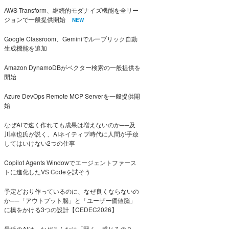
AWS Transform、継続的モダナイズ機能を全リー
ジョンで一般提供開始
NEW
Google Classroom、Geminiでルーブリック自動
生成機能を追加
Amazon DynamoDBがベクター検索の一般提供を
開始
Azure DevOps Remote MCP Serverを一般提供開
始
なぜAIで速く作れても成果は増えないのか──及
川卓也氏が説く、AIネイティブ時代に人間が手放
してはいけない2つの仕事
Copilot Agents Windowでエージェントファース
トに進化したVS Codeを試そう
予定どおり作っているのに、なぜ良くならないの
か──「アウトプット脳」と「ユーザー価値脳」
に橋をかける3つの設計【CEDEC2026】
最近のAIは、なぜこんなに「賢く」感じるの？