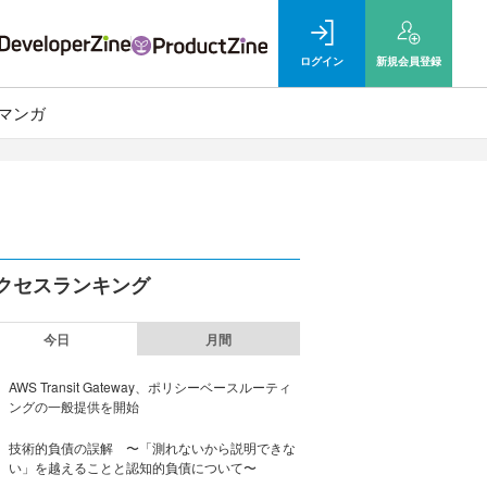
ログイン
新規
会員登録
マンガ
クセスランキング
今日
月間
AWS Transit Gateway、ポリシーベースルーティ
ングの一般提供を開始
技術的負債の誤解 〜「測れないから説明できな
い」を越えることと認知的負債について〜