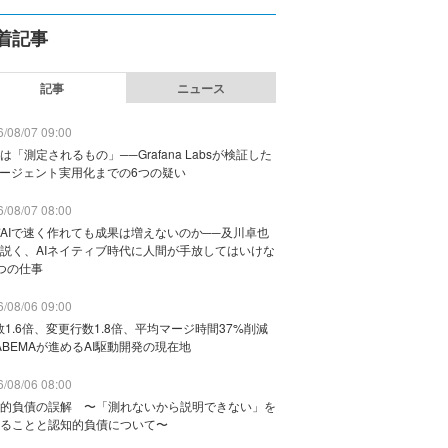
着記事
記事
ニュース
/08/07 09:00
は「測定されるもの」──Grafana Labsが検証した
エージェント実用化までの6つの疑い
/08/07 08:00
AIで速く作れても成果は増えないのか──及川卓也
説く、AIネイティブ時代に人間が手放してはいけな
つの仕事
/08/06 09:00
数1.6倍、変更行数1.8倍、平均マージ時間37%削減
ABEMAが進めるAI駆動開発の現在地
/08/06 08:00
的負債の誤解 〜「測れないから説明できない」を
ることと認知的負債について〜