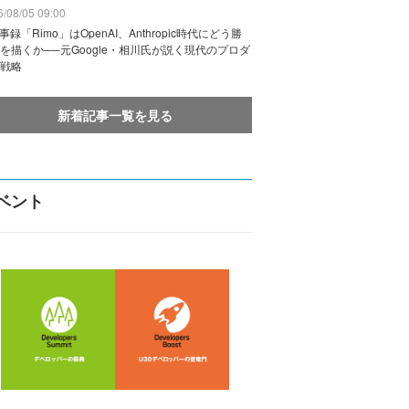
/08/05 09:00
議事録「Rimo」はOpenAI、Anthropic時代にどう勝
を描くか──元Google・相川氏が説く現代のプロダ
戦略
新着記事一覧を見る
ベント