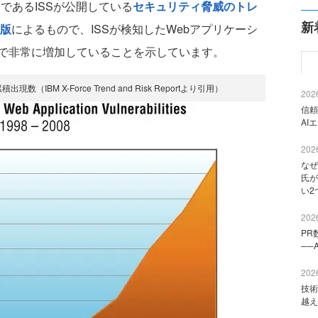
であるISSが公開している
セキュリティ脅威のトレ
新
年版
によるもので、ISSが検知したWebアプリケーシ
で非常に増加していることを示しています。
IBM X-Force Trend and Risk Reportより引用）
2026
信頼
AI
2026
なぜ
氏が
い2
2026
PR
──
2026
技術
越え