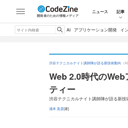
ニュース
記事
開発者のための情報メディア
AI
アプリケーション開発
イ
渋谷テクニカルナイト講師陣が語る新技術動向
（A
Web 2.0時代の
ティー
渋谷テクニカルナイト講師陣が語る新技術
浦本 直彦
[著]