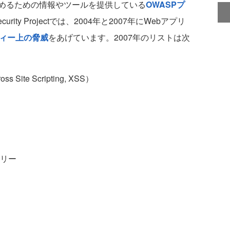
めるための情報やツールを提供している
OWASPプ
n Security Projectでは、2004年と2007年にWebアプリ
ティー上の脅威
をあげています。2007年のリストは次
te Scripting, XSS）
リー