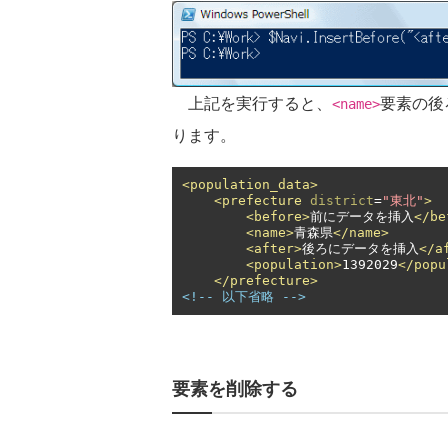
上記を実行すると、
要素の後
<name>
ります。
<population_data>
<prefecture
district
=
"東北"
>
<before>
前にデータを挿入
</be
<name>
青森県
</name>
<after>
後ろにデータを挿入
</a
<population>
1392029
</popu
</prefecture>
<!-- 以下省略 -->
要素を削除する