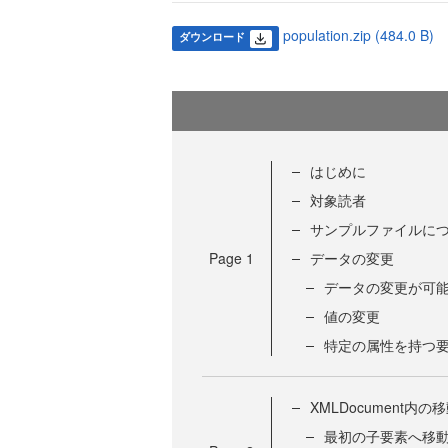
population.zip (484.0 B)
ダウンロード
はじめに
対象読者
サンプルファイルに
Page
1
データの変更
データの変更が可能なX
値の変更
特定の属性を持つ
XMLDocument内の
最初の子要素へ移