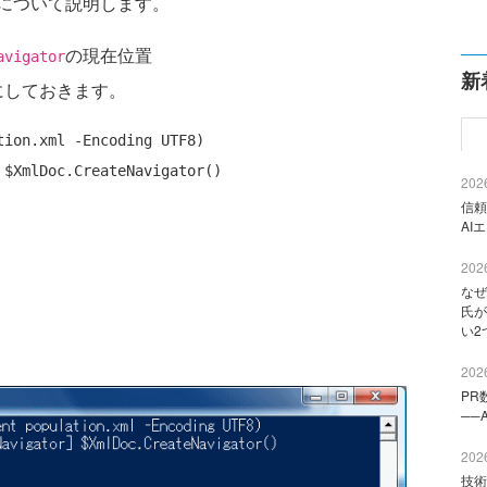
について説明します。
の現在位置
avigator
新
にしておきます。
ion.xml -Encoding UTF8)

2026
信頼
AI
2026
なぜ
氏が
い2
2026
PR
──
2026
技術