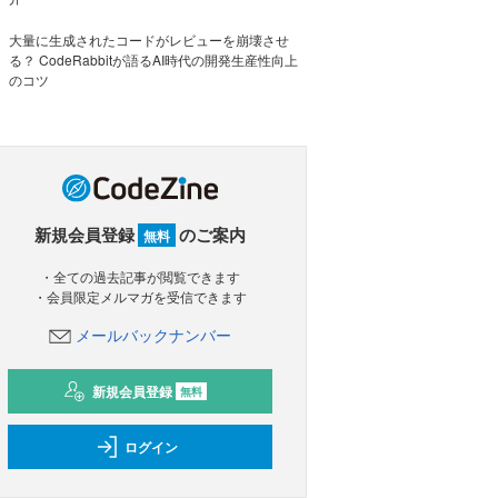
大量に生成されたコードがレビューを崩壊させ
る？ CodeRabbitが語るAI時代の開発生産性向上
のコツ
新規会員登録
のご案内
無料
・全ての過去記事が閲覧できます
・会員限定メルマガを受信できます
メールバックナンバー
新規会員登録
無料
ログイン