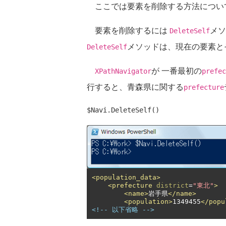
ここでは要素を削除する方法につい
要素を削除するには
メソ
DeleteSelf
メソッドは、現在の要素と
DeleteSelf
が 一番最初の
XPathNavigator
prefec
行すると、青森県に関する
prefecture
$Navi.DeleteSelf()
<population_data>
<prefecture
district
=
"東北"
>
<name>
岩手県
</name>
<population>
1349455
</popu
<!-- 以下省略 -->