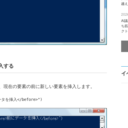
越え
2026
AI
ち筋
クト
入する
イ
、現在の要素の前に新しい要素を挿入します。
データを挿入</before>")