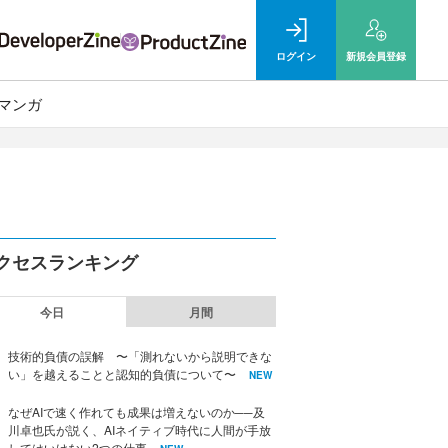
ログイン
新規
会員登録
マンガ
クセスランキング
今日
月間
技術的負債の誤解 〜「測れないから説明できな
い」を越えることと認知的負債について〜
NEW
なぜAIで速く作れても成果は増えないのか──及
川卓也氏が説く、AIネイティブ時代に人間が手放
してはいけない2つの仕事