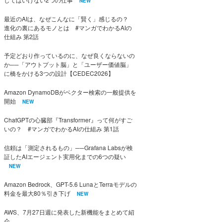
NEW
最近のAIは、なぜこんなに「賢く」感じるの？
進化の裏にあるモノとは #マンガでわかるAIの
仕組み 第2話
予定どおり作っているのに、なぜ良くならないの
か──「アウトプット脳」と「ユーザー価値脳」
に橋をかける3つの設計【CEDEC2026】
Amazon DynamoDBがベクター検索の一般提供を
開始
NEW
ChatGPTの心臓部『Transformer』って何がすご
いの？ #マンガでわかるAIの仕組み 第1話
信頼は「測定されるもの」──Grafana Labsが検
証したAIエージェント実用化までの6つの疑い
NEW
Amazon Bedrock、GPT-5.6 LunaとTerraモデルの
料金を最大80％引き下げ
NEW
AWS、7月27日週に発表した新機能をまとめて紹
介