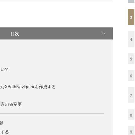
3
目次
4
5
ついて
6
PathNavigatorを作成する
7
要素の値変更
8
移動
動する
9