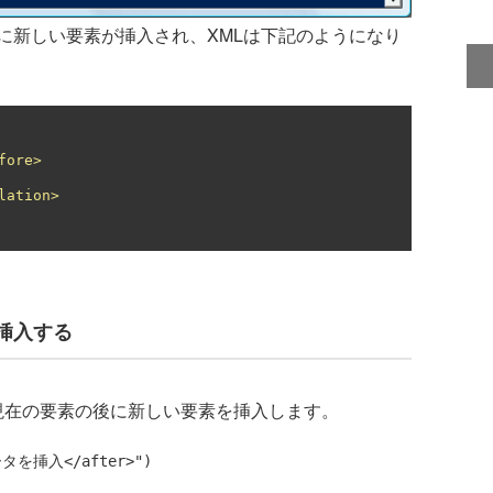
に新しい要素が挿入され、XMLは下記のようになり
fore>
lation>
挿入する
現在の要素の後に新しい要素を挿入します。
ータを挿入</after>")