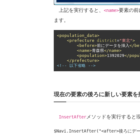
上記を実行すると、
要素の前
<name>
ます。
<population_data>
<prefecture
district
=
"東北"
>
<before>
前にデータを挿入
</be
<name>
青森県
</name>
<population>
1392029
</popu
</prefecture>
<!-- 以下省略 -->
現在の要素の後ろに新しい要素を
メソッドを実行すると
InsertAfter
$Navi.InsertAfter("<after>後ろにデ