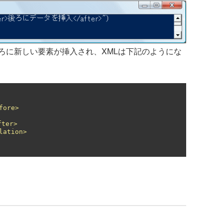
ろに新しい要素が挿入され、XMLは下記のようにな
fore>
fter>
lation>