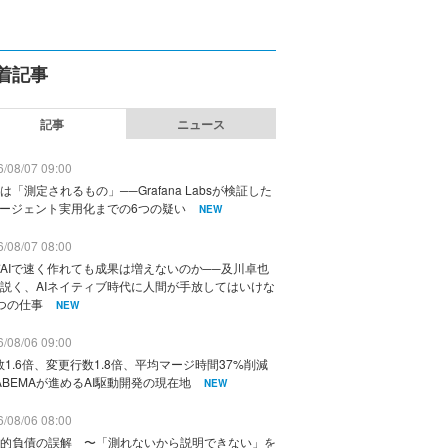
着記事
記事
ニュース
/08/07 09:00
は「測定されるもの」──Grafana Labsが検証した
エージェント実用化までの6つの疑い
NEW
/08/07 08:00
AIで速く作れても成果は増えないのか──及川卓也
説く、AIネイティブ時代に人間が手放してはいけな
つの仕事
NEW
/08/06 09:00
数1.6倍、変更行数1.8倍、平均マージ時間37%削減
ABEMAが進めるAI駆動開発の現在地
NEW
/08/06 08:00
的負債の誤解 〜「測れないから説明できない」を