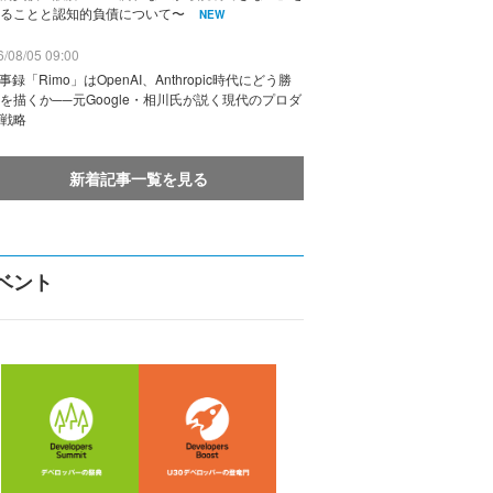
ることと認知的負債について〜
NEW
/08/05 09:00
議事録「Rimo」はOpenAI、Anthropic時代にどう勝
を描くか──元Google・相川氏が説く現代のプロダ
戦略
新着記事一覧を見る
ベント