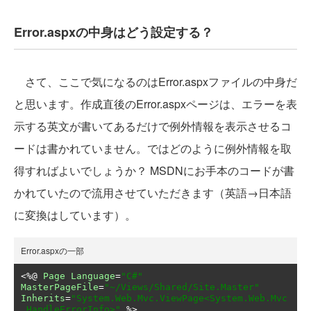
Error.aspxの中身はどう設定する？
さて、ここで気になるのはError.aspxファイルの中身だ
と思います。作成直後のError.aspxページは、エラーを表
示する英文が書いてあるだけで例外情報を表示させるコ
ードは書かれていません。ではどのように例外情報を取
得すればよいでしょうか？ MSDNにお手本のコードが書
かれていたので流用させていただきます（英語→日本語
に変換はしています）。
Error.aspxの一部
<%@
Page
Language
=
"C#"
MasterPageFile
=
"~/Views/Shared/Site.Master"
Inherits
=
"System.Web.Mvc.ViewPage<System.Web.Mvc
.HandleErrorInfo>"
 %>
