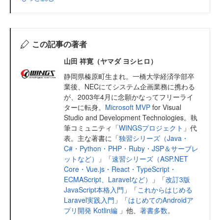
この記事の著者
山田 祥寛（ヤマダ ヨシヒロ）
静岡県榛原町生まれ。一橋大学経済学部卒
業後、NECにてシステム企画業務に携わる
が、2003年4月に念願かなってフリーライ
ターに転身。
Microsoft MVP
for Visual
Studio and Development Technologies。執
筆コミュニティ「
WINGSプロジェクト
」代
表。主な著書に「
独習シリーズ（Java・
C#・Python・PHP・Ruby・JSP＆サーブレ
ットなど）
」「
速習シリーズ（ASP.NET
Core・Vue.js・React・TypeScript・
ECMAScript、Laravelなど）
」「
改訂3版
JavaScript本格入門
」「
これからはじめる
Laravel実践入門
」「
はじめてのAndroidア
プリ開発 Kotlin編
」他、
著書多数
。