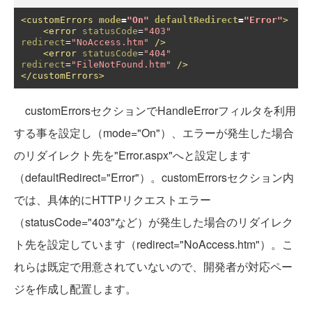
<customErrors
mode
=
"On"
defaultRedirect
=
"Error"
>
<error
statusCode
=
"403"
redirect
=
"NoAccess.htm"
/>
<error
statusCode
=
"404"
redirect
=
"FileNotFound.htm"
/>
</customErrors>
customErrorsセクションでHandleErrorフィルタを利用
する事を設定し（mode="On"）、エラーが発生した場合
のリダイレクト先を"Error.aspx"へと設定します
（defaultRedirect="Error"）。customErrorsセクション内
では、具体的にHTTPリクエストエラー
（statusCode="403"など）が発生した場合のリダイレク
ト先を設定しています（redirect="NoAccess.htm"）。こ
れらは既定で用意されていないので、開発者が対応ペー
ジを作成し配置します。