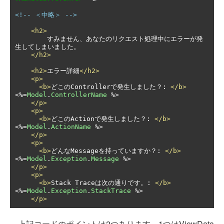
<!-- ＜中略＞ -->
<h2>
        すみません、あなたのリクエスト処理中にエラーが発
生してしまいました。

</h2>
<h2>
エラー詳細
</h2>
<p>
<b>
どこのControllerで発生しました？: 
</b>
<%=
Model
.
ControllerName
 %>

</p>
<p>
<b>
どこのActionで発生しました？: 
</b>
<%=
Model
.
ActionName
 %>

</p>
<p>
<b>
どんなMessageを持っていますか？: 
</b>
<%=
Model
.
Exception
.
Message
 %>

</p>
<p>
<b>
Stack Traceは次の通りです。: 
</b>
<%=
Model
.
Exception
.
StackTrace
 %>

</p>
上記コードのポイントは2つあります。1つはViewData