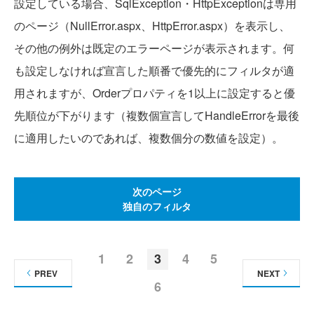
設定している場合、SqlException・HttpExceptionは専用
のページ（NullError.aspx、HttpError.aspx）を表示し、
その他の例外は既定のエラーページが表示されます。何
も設定しなければ宣言した順番で優先的にフィルタが適
用されますが、Orderプロパティを1以上に設定すると優
先順位が下がります（複数個宣言してHandleErrorを最後
に適用したいのであれば、複数個分の数値を設定）。
次のページ
独自のフィルタ
1
2
3
4
5
PREV
NEXT
6