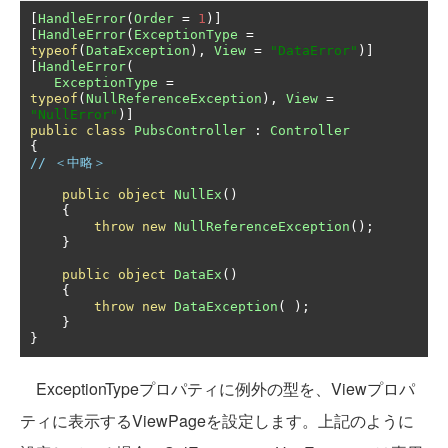
[
HandleError
(
Order
=
1
)]
[
HandleError
(
ExceptionType
=
typeof
(
DataException
),
View
=
"DataError"
)]
[
HandleError
(
ExceptionType
=
typeof
(
NullReferenceException
),
View
=
"NullError"
)]
public
class
PubsController
:
Controller
{
// ＜中略＞
public
object
NullEx
()
{
throw
new
NullReferenceException
();
}
public
object
DataEx
()
{
throw
new
DataException
(
);
}
}
ExceptionTypeプロパティに例外の型を、Viewプロパ
ティに表示するViewPageを設定します。上記のように