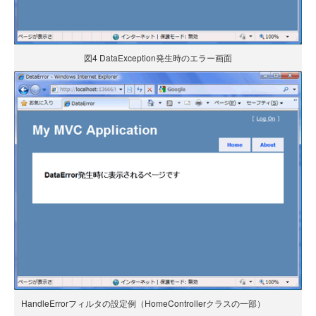
図4 DataException発生時のエラー画面
HandleErrorフィルタの設定例（HomeControllerクラスの一部）