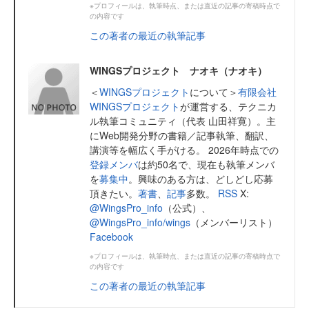
※プロフィールは、執筆時点、または直近の記事の寄稿時点で
の内容です
この著者の最近の執筆記事
WINGSプロジェクト ナオキ（ナオキ）
＜
WINGSプロジェクト
について＞
有限会社
WINGSプロジェクト
が運営する、テクニカ
ル執筆コミュニティ（代表 山田祥寛）。主
にWeb開発分野の書籍／記事執筆、翻訳、
講演等を幅広く手がける。 2026年時点での
登録メンバ
は約50名で、現在も執筆メンバ
を
募集中
。興味のある方は、どしどし応募
頂きたい。
著書
、
記事
多数。
RSS
X:
@WingsPro_info
（公式）、
@WingsPro_info/wings
（メンバーリスト）
Facebook
※プロフィールは、執筆時点、または直近の記事の寄稿時点で
の内容です
この著者の最近の執筆記事