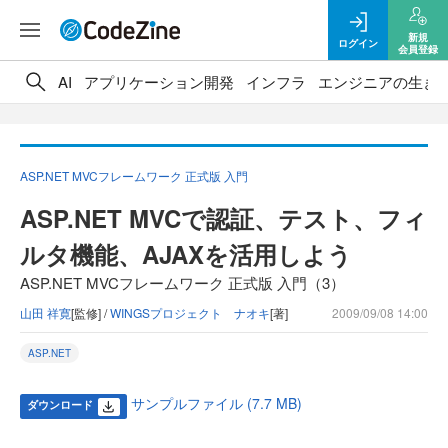
新規
ログイン
会員登録
AI
アプリケーション開発
インフラ
エンジニアの生き
ASP.NET MVCフレームワーク 正式版 入門
ASP.NET MVCで認証、テスト、フィ
ルタ機能、AJAXを活用しよう
ASP.NET MVCフレームワーク 正式版 入門（3）
山田 祥寛
[監修] /
WINGSプロジェクト ナオキ
[著]
2009/09/08 14:00
ASP.NET
サンプルファイル (7.7 MB)
ダウンロード